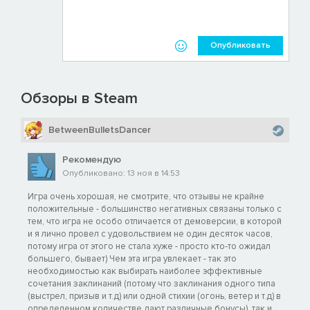
Опубликовать
Обзоры в Steam
BetweenBulletsDancer
Рекомендую
Опубликовано: 13 ноя в 14:53
Игра очень хорошая, не смотрите, что отзывы не крайне
положительные - большинство негативных связаны только с
тем, что игра не особо отличается от демоверсии, в которой
и я лично провел с удовольствием не один десяток часов,
потому игра от этого не стала хуже - просто кто-то ожидал
большего, бывает) Чем эта игра увлекает - так это
необходимостью как выбирать наиболее эффективные
сочетания заклинаний (потому что заклинания одного типа
(выстрел, призыв и т.д) или одной стихии (огонь, ветер и т.д) в
определенном количестве дают различные бонусы), так и