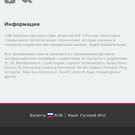
Информация
Сайт работает для всех стран, включая СНГ и Россию. Некоторые
товары имеют региональные ограничения, которые указаны в
описании товара или при оформлении заказа - будьте внимательны!
Все продаваемые ключи закупаются у официальных дилеров,
которые работают напрямую с издателями. В том числе с издателями:
1C, 2K, Bandai Namco, Curve Digital, Capcom, Codemasters, Deep Silver,
Disney, IO Interactive, Iceberg Interactive, Nordic Games, Paradox, Plug-
in-Digital, Take-Two Interactive, Team17, Ubisoft, Бука, Новый Диск и
другие
Валюта:
RUB
Язык:
Русский (RU)