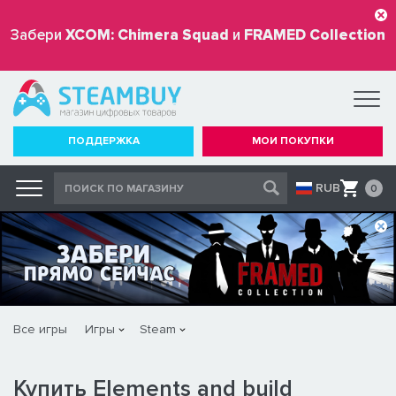
Забери
XCOM: Chimera Squad
и
FRAMED Collection
бесплатно
ПОДДЕРЖКА
МОИ ПОКУПКИ
RUB
0
Все игры
Игры
Steam
Купить Elements and build