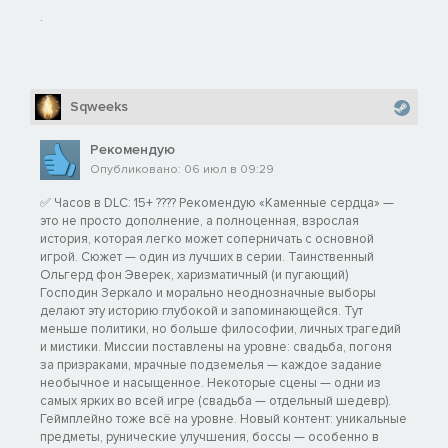
.
Sqweeks
Рекомендую
Опубликовано: 06 июл в 09:29
✅ Часов в DLC: 15+ ???? Рекомендую «Каменные сердца» —
это не просто дополнение, а полноценная, взрослая
история, которая легко может соперничать с основной
игрой. Сюжет — один из лучших в серии. Таинственный
Ольгерд фон Эверек, харизматичный (и пугающий)
Господин Зеркало и морально неоднозначные выборы
делают эту историю глубокой и запоминающейся. Тут
меньше политики, но больше философии, личных трагедий
и мистики. Миссии поставлены на уровне: свадьба, погоня
за призраками, мрачные подземелья — каждое задание
необычное и насыщенное. Некоторые сцены — одни из
самых ярких во всей игре (свадьба — отдельный шедевр).
Геймплейно тоже всё на уровне. Новый контент: уникальные
предметы, рунические улучшения, боссы — особенно в