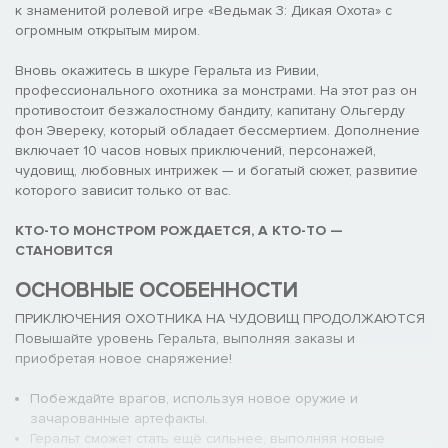
к знаменитой ролевой игре «Ведьмак 3: Дикая Охота» с
огромным открытым миром.
Вновь окажитесь в шкуре Геральта из Ривии,
профессионального охотника за монстрами. На этот раз он
противостоит безжалостному бандиту, капитану Ольгерду
фон Эвереку, который обладает бессмертием. Дополнение
включает 10 часов новых приключений, персонажей,
чудовищ, любовных интрижек — и богатый сюжет, развитие
которого зависит только от вас.
КТО-ТО МОНСТРОМ РОЖДАЕТСЯ, А КТО-ТО —
СТАНОВИТСЯ
ОСНОВНЫЕ ОСОБЕННОСТИ
ПРИКЛЮЧЕНИЯ ОХОТНИКА НА ЧУДОВИЩ ПРОДОЛЖАЮТСЯ
Повышайте уровень Геральта, выполняя заказы и
приобретая новое снаряжение!
Побеждайте врагов, используя новое оружие и
зачарованные артефакты.
Геральт сможет стать ещё сильнее, выполняя новые