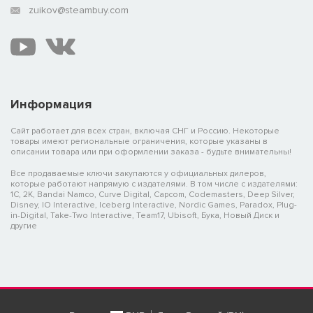
zuikov@steambuy.com
Информация
Сайт работает для всех стран, включая СНГ и Россию. Некоторые
товары имеют региональные ограничения, которые указаны в
описании товара или при оформлении заказа - будьте внимательны!
Все продаваемые ключи закупаются у официальных дилеров,
которые работают напрямую с издателями. В том числе с издателями:
1C, 2K, Bandai Namco, Curve Digital, Capcom, Codemasters, Deep Silver,
Disney, IO Interactive, Iceberg Interactive, Nordic Games, Paradox, Plug-
in-Digital, Take-Two Interactive, Team17, Ubisoft, Бука, Новый Диск и
другие