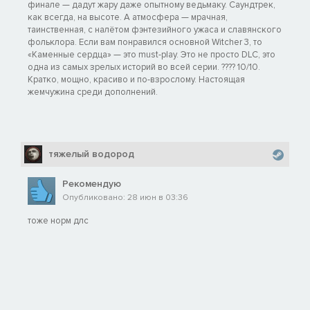
финале — дадут жару даже опытному ведьмаку. Саундтрек,
как всегда, на высоте. А атмосфера — мрачная,
таинственная, с налётом фэнтезийного ужаса и славянского
фольклора. Если вам понравился основной Witcher 3, то
«Каменные сердца» — это must-play. Это не просто DLC, это
одна из самых зрелых историй во всей серии. ???? 10/10.
Кратко, мощно, красиво и по-взрослому. Настоящая
жемчужина среди дополнений.
тяжелый водород
Рекомендую
Опубликовано: 28 июн в 03:36
тоже норм длс