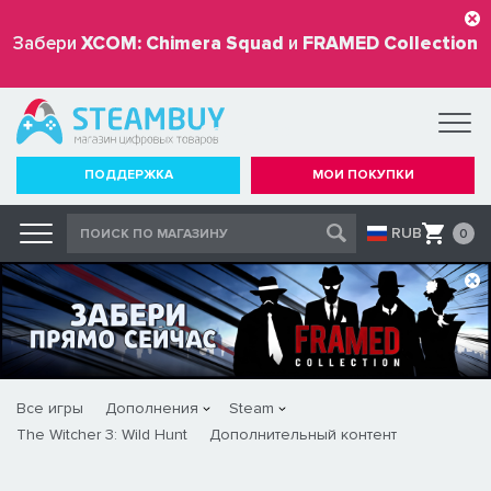
Забери
XCOM: Chimera Squad
и
FRAMED Collection
бесплатно
ПОДДЕРЖКА
МОИ ПОКУПКИ
RUB
0
Все игры
Дополнения
Steam
The Witcher 3: Wild Hunt
Дополнительный контент