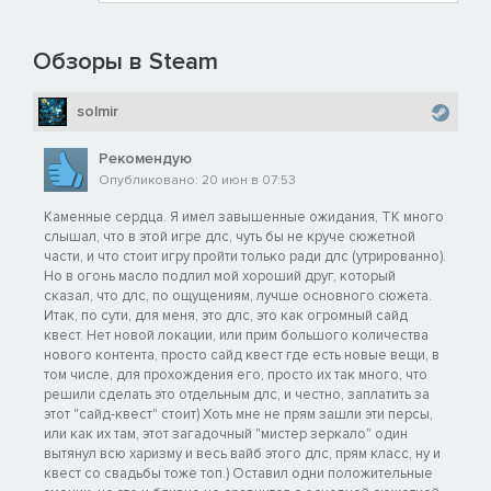
Обзоры в Steam
solmir
Рекомендую
Опубликовано: 20 июн в 07:53
Каменные сердца. Я имел завышенные ожидания, ТК много
слышал, что в этой игре длс, чуть бы не круче сюжетной
части, и что стоит игру пройти только ради длс (утрированно).
Но в огонь масло подлил мой хороший друг, который
сказал, что длс, по ощущениям, лучше основного сюжета.
Итак, по сути, для меня, это длс, это как огромный сайд
квест. Нет новой локации, или прим большого количества
нового контента, просто сайд квест где есть новые вещи, в
том числе, для прохождения его, просто их так много, что
решили сделать это отдельным длс, и честно, заплатить за
этот "сайд-квест" стоит) Хоть мне не прям зашли эти персы,
или как их там, этот загадочный "мистер зеркало" один
вытянул всю харизму и весь вайб этого длс, прям класс, ну и
квест со свадьбы тоже топ.) Оставил одни положительные