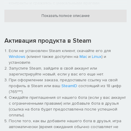
контракты и сражаясь с уникальными врагами.
Проведите время с удовольствием! Вас ждут новые карты
для гвинта… и новые романтические встречи.
Показать полное описание
КОГДА ВРАГ БЕССМЕРТЕН
Получив задание от торговца зеркалами, Геральту предстоит
Активация продукта в Steam
одержать верх над Ольгердом фон Эвереком —
безжалостным бандитом, обладающим бессмертием.
Если не установлен Steam клиент, скачайте его для
Windows
(клиент также доступен на
Mac
и
Linux
) и
Выполните контракт Господина Зеркало, загадочного
установите.
путешественника и похитителя душ, который помог вам
Запустите Steam, зайдите в свой аккаунт или
найти Йеннифэр.
зарегистрируйте новый, если у вас его еще нет.
Выполните три невероятно сложных задания, чтобы
При оформлении заказа, предоставьте ссылку на свой
победить Ольгерда, безжалостного главаря бандитов,
профиль в Steam или ваш
SteamID
состоящий из 18 цифр
наделённого бессмертием.
(765***).
Выберите свой путь: созовите команду искусных
Ожидайте приглашения от нашего бота (если у вас аккаунт
взломщиков, проведите ночь в компании призрака или
с ограниченными правами) или добавьте бота в друзья
обхитрите самых странных созданий из всех, что
(ссылка на бота будет предоставлена после успешной
попадались Геральту на пути.
оплаты).
После того, как вы добавите нашего бота в друзья, игра
автоматически (время ожидания обычно составляет не