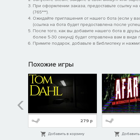
Командная работа: Собраться с с
При оформлении заказа, предоставьте ссылку на
Если вы ранены, а другой выживший неподалеку осл
(765***).
трещины и лужи крови временно будут сведены на 
Ожидайте приглашения от нашего бота (если у вас
(ссылка на бота будет предоставлена после успеш
После того, как вы добавите нашего бота в друзь
более 5-30 секунд) будет отправлена вам в виде п
МИШОН ГРАЙМС
Примите подарок, добавьте в Библиотеку и нажмит
Надежная, как и ее рука на мече, Мишон — воплощ
ничто не сможет поколебать, даже когда кажется, ч
Похожие игры
У Мишон есть
3 новых навыка
.
Убежденность
Убежденность активируется после исцеления выживше
мгновенно восстановиться. Вы получите «Ослаблен
смерти».
169
р
279
р
Последний рубеж
орзину
Добавить в корзину
Добавить 
Проведя некоторое время в радиусе террора убийц