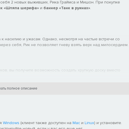
 в себя 2 новых выживших, Рика Граймса и Мишон. При покупке
к «Шляпа шерифа»
и
баннер «Танк в руинах»
.
к насилию и ужасам. Однако, несмотря на частые встречи со
через себя, Рик не позволяет гневу взять верх над милосердием.
ков, вы получите возможность создать хрупкую доску вместо
ать полное описание
 не двигайтесь, чтобы сделать всех окружающих раненых и
ть их лужи крови. Отвлекая от других, вы закричите и
ля
Windows
(клиент также доступен на
Mac
и
Linux
) и установите.
гистрируйте новый, если у вас его еще нет.