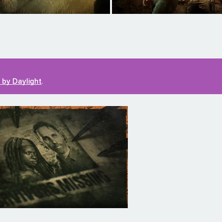
 by Daylight
.