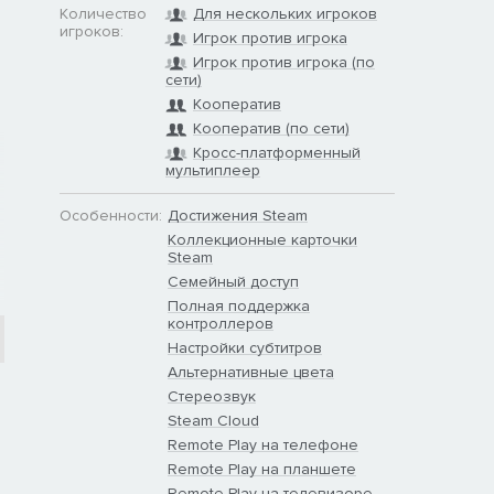
Количество
Для нескольких игроков
игроков:
Игрок против игрока
Игрок против игрока (по
сети)
Кооператив
Кооператив (по сети)
Кросс-платформенный
мультиплеер
Особенности:
Достижения Steam
Коллекционные карточки
Steam
Семейный доступ
Полная поддержка
контроллеров
Настройки субтитров
Альтернативные цвета
Стереозвук
Steam Cloud
Remote Play на телефоне
Remote Play на планшете
Remote Play на телевизоре