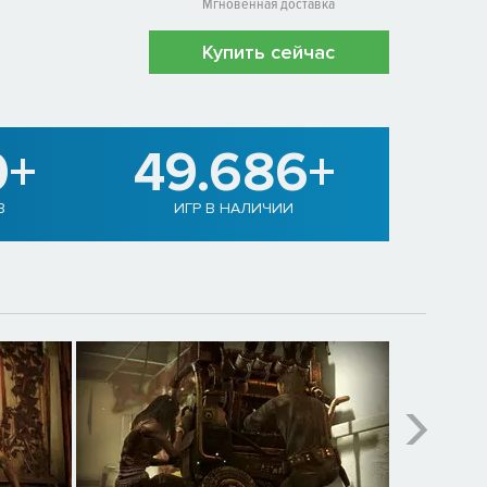
Мгновенная доставка
Купить сейчас
0+
49.686+
В
ИГР В НАЛИЧИИ