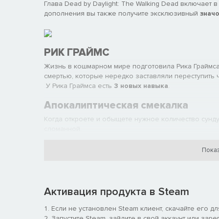
Глава Dead by Daylight: The Walking Dead включает
дополнения вы также получите эксклюзивный
значо
РИК ГРАЙМС
Жизнь в кошмарном мире подготовила Рика Граймса 
смертью, которые нередко заставляли переступить 
У Рика Граймса есть
3 новых навыка
.
Апокалиптическая смекалка
Когда откроете и обыщете нужное количество сунду
сломанной.
Показ
Эй, я здесь!
Когда вы снимете выжившего с крюка, пригнитесь и
Активация продукта в Steam
умирающих выживших совершенно бесшумными и скры
ненадолго раскроете убийце свою ауру.
Если не установлен Steam клиент, скачайте его д
Запустите Steam, зайдите в свой аккаунт или заре