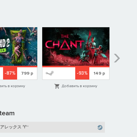
-87%
-93%
799
р
149
р
ить в корзину
Добавить в корзину
Д
team
_アレックス ♈™