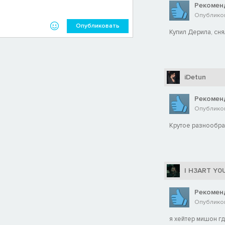
Рекомен
Опубликов
Опубликовать
Купил Дерила, сня
iDetun
Рекомен
Опубликов
Крутое разнообр
I H3ART Y0
Рекомен
Опубликов
я хейтер мишон гд