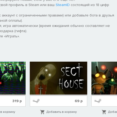
илами
 свой профиль в Steam или ваш
SteamID
состоящий из 18 цифр
епляет убийцу или оглушает его доской, ваши стоны боли, следы
нет.
 аккаунт с ограниченными правами) или добавьте бота в друзья
ной оплаты).
я, игра автоматически (время ожидания обычно составляет не
одарка (гифта).
е «Играть».
ение настоящего выжившего. Что бы ни ждало в будущем, ее дух
то шансов на победу нет.
го. Если вы при смерти и кто-то лечит вас, вы можете
ие» и через некоторое время вернетесь в состояние «При
319
р
69
р
в корзину
Добавить в корзину
Добав
ы вне погони, вы можете выполнить быстрый прыжок рядом с