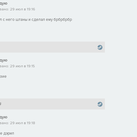
дую
ано: 29 июл в 19:16
л с него штаны и сделал ему брбрбрбр
дую
ано: 29 июл в 19:15
азие
U
дую
ано: 29 июл в 19:18
е дэрил