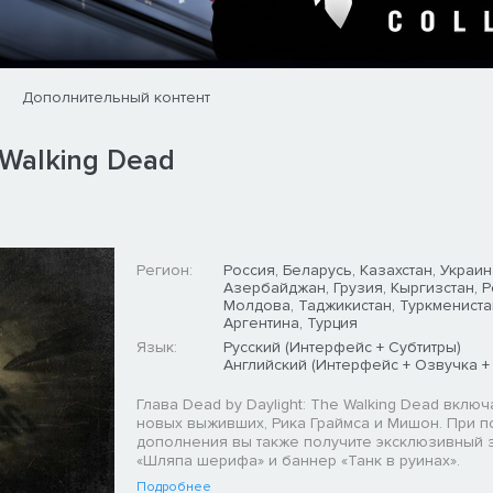
Дополнительный контент
 Walking Dead
Регион:
Россия, Беларусь, Казахстан, Украин
Азербайджан, Грузия, Кыргизстан, 
Молдова, Таджикистан, Туркмениста
Аргентина, Турция
Язык:
Русский (Интерфейс + Субтитры)
Английский (Интерфейс + Озвучка +
Глава Dead by Daylight: The Walking Dead включ
новых выживших, Рика Граймса и Мишон. При п
дополнения вы также получите эксклюзивный 
«Шляпа шерифа» и баннер «Танк в руинах».
Подробнее