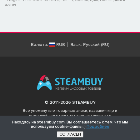
другие
Валюта:
RUB
Язык:
Русский (RU)
© 2011-2026 STEAMBUY
Все упомянутые товарные знаки, названия игр и
компаний, логотипы, материалы являются
собственностью соответствующих владельцев.
Находясь на steambuy.com, Вы соглашаетесь с тем, что мы
используем cookie-файлы :)
Подробнее