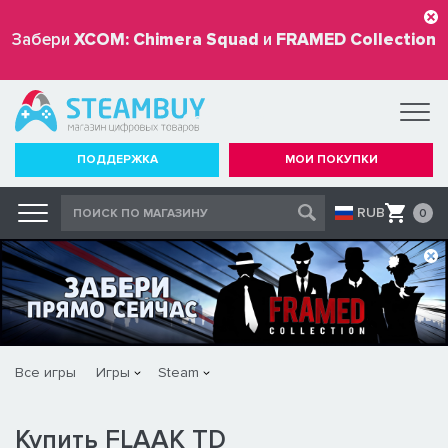
Забери
XCOM: Chimera Squad
и
FRAMED Collection
бесплатно
ПОДДЕРЖКА
МОИ ПОКУПКИ
RUB
0
Все игры
Игры
Steam
Купить FLAAK TD