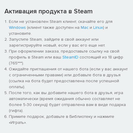
500 фунтов каждая. . Легкие бомбардировщики быстрее, но
Активация продукта в Steam
наносят меньше урона, чем средние бомбардировщики.
Если не установлен Steam клиент, скачайте его для
Если бомбардировщикам удастся уничтожить стратегический
Windows
(клиент также доступен на
Mac
и
Linux
) и
объект.
установите.
Запустите Steam, зайдите в свой аккаунт или
Для тебя игра окончена, полковник!
зарегистрируйте новый, если у вас его еще нет.
При оформлении заказа, предоставьте ссылку на свой
К счастью, у вас есть арсенал для защиты сайта.
профиль в Steam или ваш
SteamID
состоящий из 18 цифр
(765***).
Вы можете установить:
Ожидайте приглашения от нашего бота (если у вас аккаунт
с ограниченными правами) или добавьте бота в друзья
Легкая зенитная пушка, такая как FlakVierling 28, для
(ссылка на бота будет предоставлена после успешной
быстрого, но короткого огня и небольшого урона.
оплаты).
После того, как вы добавите нашего бота в друзья, игра
Тяжелое зенитное орудие, такое как 88-мм зенитная пушка,
автоматически (время ожидания обычно составляет не
с большой дальностью и высоким уроном.
более 5-30 секунд) будет отправлена вам в виде подарка
(гифта).
Еще можно вызвать из ближайшего ягдгешавадера 3
Примите подарок, добавьте в Библиотеку и нажмите
мощных истребителя Фокке-Вульф 190, они сбивают все
«Играть».
самолеты перед собой! Наконец, у вас также есть
возможность заказать быстрый ремонт у ремонтной бригады.