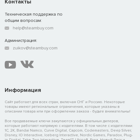
Контакты
Техническая поддержка по
общим вопросам:
help@steambuy.com
Администрация:
zuikov@steambuy.com
Информация
Сайт работает для всех стран, включая СНГ и Россию. Некоторые
товары имеют региональные ограничения, которые указаны в
описании товара или при оформлении заказа - будьте внимательны!
Все продаваемые ключи закупаются у официальных дилеров,
которые работают напрямую с издателями. В том числе с издателями:
1C, 2K, Bandai Namco, Curve Digital, Capcom, Codemasters, Deep Silver,
Disney, IO Interactive, Iceberg Interactive, Nordic Games, Paradox, Plug-
in-Digital, Take-Two Interactive, Team17, Ubisoft, Бука, Новый Диск и