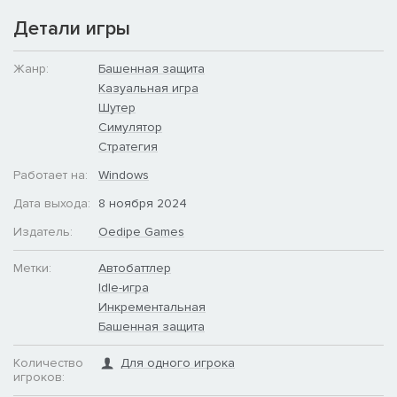
Детали игры
Вам придется ремонтировать завод столько раз, сколько
необходимо, чтобы противостоять набегам противника.
Жанр:
Башенная защита
Чем больше самолетов вы уничтожите, тем больше денег и
Казуальная игра
власти вы получите для вызова подкрепления. Ваш долг
Шутер
любой ценой защищать наши заводы от набегов союзников!
Симулятор
Стратегия
За Родину! УДАЧИ, Оберст!
Работает на:
Windows
Дата выхода:
8 ноября 2024
Издатель:
Oedipe Games
Метки:
Автобаттлер
Idle-игра
Инкрементальная
Башенная защита
Количество
Для одного игрока
игроков: