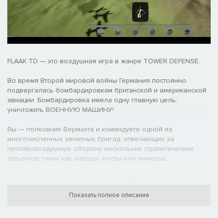
FLAAK TD — это воздушная игра в жанре TOWER DEFENSE.
Во время Второй мировой войны Германия постоянно
подвергалась бомбардировкам британской и американской
авиации. Бомбардировка имела одну главную цель:
уничтожить ВОЕННУЮ МАШИНУ!
Вы — полковник Вермахта и командуете одной из
многочисленных зенитных бригад, отвечающих за
противовоздушную оборону нескольких стратегических
объектов, таких как заводы, мосты или линкоры.
Враги: вы столкнетесь с волнами (рейдов) легких
бомбардировщиков, таких как SBD Dauntless и F6F Hellcat,
Показать полное описание
вооруженных бомбой массой 500 фунтов, а также более
мощным средним бомбардировщиком B26 Marauder и B17
Flying Fortress с полезной нагрузкой от 8 до 12 бомб весом