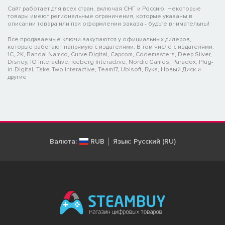
Сайт работает для всех стран, включая СНГ и Россию. Некоторые
товары имеют региональные ограничения, которые указаны в
описании товара или при оформлении заказа - будьте внимательны!
Все продаваемые ключи закупаются у официальных дилеров,
которые работают напрямую с издателями. В том числе с издателями:
1C, 2K, Bandai Namco, Curve Digital, Capcom, Codemasters, Deep Silver,
Disney, IO Interactive, Iceberg Interactive, Nordic Games, Paradox, Plug-
in-Digital, Take-Two Interactive, Team17, Ubisoft, Бука, Новый Диск и
другие
Валюта:
RUB
Язык:
Русский (RU)