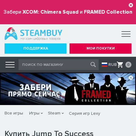
Забери
XCOM: Chimera Squad
и
FRAMED Collection
бесплатно
ПОДДЕРЖКА
МОИ ПОКУПКИ
RUB
0
Все игры
Игры
Steam
Серия игр Lexy
Купить Jump To Success