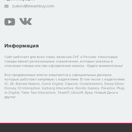
zuikov@steambuy.com
Информация
Сайт работает для всех стран, включая СНГ и Россию. Некоторые
товары имеют региональные ограничения, которые указаны в
описании товара или при оформлении заказа - будьте внимательны!
Все продаваемые ключи закупаются у официальных дилеров,
которые работают напрямую с издателями. В том числе с издателями:
1C, 2K, Bandai Namco, Curve Digital, Capcom, Codemasters, Deep Silver,
Disney, IO Interactive, Iceberg Interactive, Nordic Games, Paradox, Plug-
in-Digital, Take-Two Interactive, Team17, Ubisoft, Бука, Новый Диск и
другие