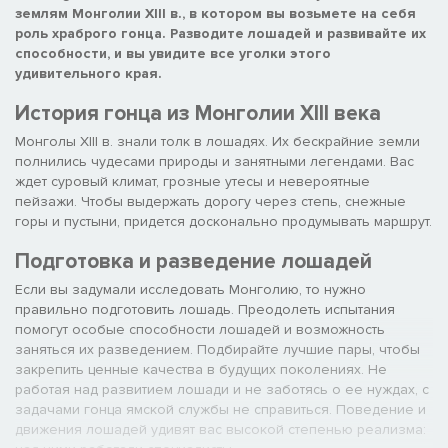
землям Монголии XIII в., в котором вы возьмете на себя
роль храброго гонца. Разводите лошадей и развивайте их
способности, и вы увидите все уголки этого
удивительного края.
История гонца из Монголии XIII века
Монголы XIII в. знали толк в лошадях. Их бескрайние земли
полнились чудесами природы и занятными легендами. Вас
ждет суровый климат, грозные утесы и невероятные
пейзажи. Чтобы выдержать дорогу через степь, снежные
горы и пустыни, придется досконально продумывать маршрут.
Подготовка и разведение лошадей
Если вы задумали исследовать Монголию, то нужно
правильно подготовить лошадь. Преодолеть испытания
помогут особые способности лошадей и возможность
заняться их разведением. Подбирайте лучшие пары, чтобы
закрепить ценные качества в будущих поколениях. Не
работая над развитием лошади и не заботясь о ее нуждах, с
задачами гонца ямской службы не справиться. Поведение и
движения лошадей удивят вас высокой степенью реализма: