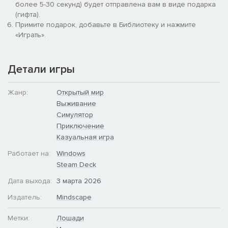
более 5-30 секунд) будет отправлена вам в виде подарка
развозить по степи всевозможные посылки, добывать
(гифта).
жизненно важные вещи и справляться с испытаниями
Примите подарок, добавьте в Библиотеку и нажмите
открытого мира. Поручения проверят вас на прочность:
«Играть».
понадобится не только хорошая лошадь и умение ловко ею
управлять, но и разумно построенный маршрут, точный
расчет сил и возможностей, меткость и готовность
Детали игры
смастерить что-нибудь своими руками.
Жанр:
Открытый мир
Выживание
Симулятор
Приключение
Казуальная игра
Работает на:
Windows
Steam Deck
Дата выхода:
3 марта 2026
Издатель:
Mindscape
Метки:
Лошади