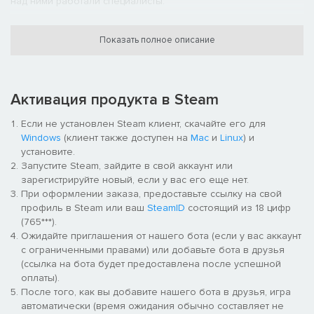
над ними работали специалисты.
Ценные грузы, ремесло и выживание
Показать полное описание
Выжить будет не так уж просто! Не пропускайте полезные
ресурсы: они понадобятся, чтобы обеспечить лошадь едой и
защитными средствами. Дорогу важно планировать так,
чтобы не повредить ценный груз и сберечь здоровье коня.
Активация продукта в Steam
Суровые условия требуют обязательной подготовки! Нужна
и надежная лошадь, и правильные припасы. Иначе в диких
Если не установлен Steam клиент, скачайте его для
степях Монголии не выжить.
Windows
(клиент также доступен на
Mac
и
Linux
) и
установите.
Лук и стрелы
Запустите Steam, зайдите в свой аккаунт или
зарегистрируйте новый, если у вас его еще нет.
Уберечься от диких зверей помогут мешочки с порошками и
При оформлении заказа, предоставьте ссылку на свой
разные виды стрел. Монголы издавна славились
профиль в Steam или ваш
SteamID
состоящий из 18 цифр
мастерством стрельбы из лука, и вам тоже предстоит его
(765***).
освоить. И все же лук и стрелы станут вам скорее
Ожидайте приглашения от нашего бота (если у вас аккаунт
помощниками, чем оружием. Разные виды стрел и мешочков
с ограниченными правами) или добавьте бота в друзья
с порошком пригодятся для сбора полезных ресурсов,
(ссылка на бота будет предоставлена после успешной
защиты от зверей и — по необходимости — для охоты.
оплаты).
Развитие в открытом мире
После того, как вы добавите нашего бота в друзья, игра
автоматически (время ожидания обычно составляет не
Жизнь ямского гонца полна непростых задач. Вам предстоит