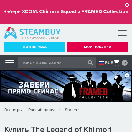
Забери
XCOM: Chimera Squad
и
FRAMED Collection
бесплатно
ПОДДЕРЖКА
МОИ ПОКУПКИ
RUB
0
Все игры
Ранний доступ
Steam
Купить The Legend of Khiimori