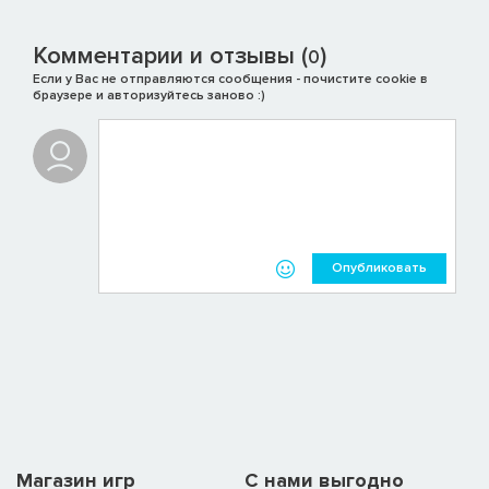
Комментарии и отзывы (
)
0
Если у Вас не отправляются сообщения - почистите cookie в
браузере и авторизуйтесь заново :)
With its retro pixel art side-scrolling style, the game pays homage
to the thrilling combat of classic RPGs! It sits neatly in a corner of
your screen, taking up minimal space and not interfering with your
work or studies. But a quick glance is all it takes to see your
Опубликовать
adventure squad in the heat of battle! Beneath its casual idle
exterior lies a deep RPG progression system. Looting while idling
and the satisfying pace of leveling up make for an exhilarating
experience that’s sure to boost your mood, even if you’re just
checking in during a break.
Магазин игр
C нами выгодно