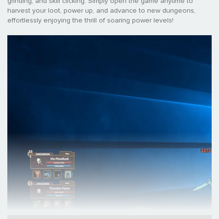
grinding, and skill clicking. Simply open the game anytime to
harvest your loot, power up, and advance to new dungeons,
effortlessly enjoying the thrill of soaring power levels!