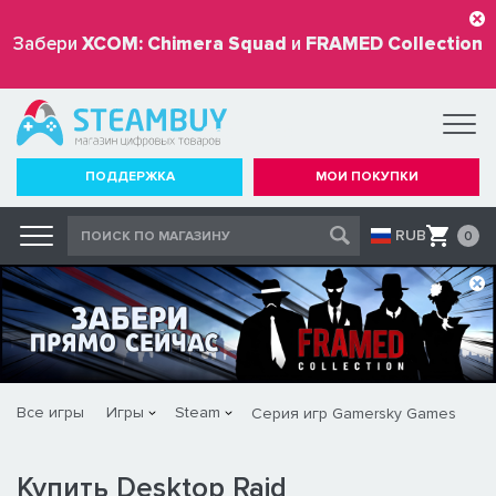
Забери
XCOM: Chimera Squad
и
FRAMED Collection
бесплатно
ПОДДЕРЖКА
МОИ ПОКУПКИ
RUB
0
Все игры
Игры
Steam
Серия игр Gamersky Games
Купить Desktop Raid