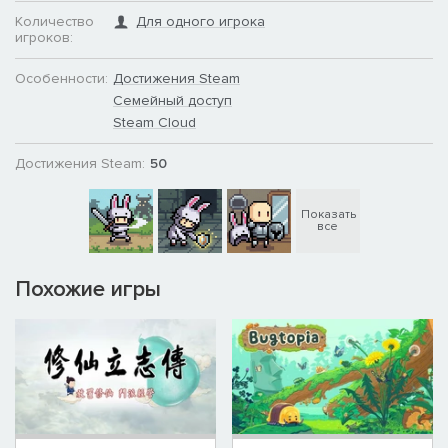
Количество
Для одного игрока
игроков:
Особенности:
Достижения Steam
Семейный доступ
Steam Cloud
Достижения Steam:
50
Показать
все
Похожие игры
The game features over a dozen branching classes, from Warrior
and Mage to Assassin, Summoner, Tomb Keeper, and Alchemist.
Each hero possesses unique talents and growth paths! The
number of skills is staggering, allowing for countless combat