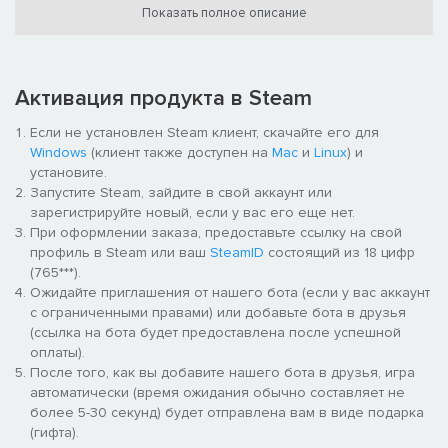
Показать полное описание
Активация продукта в Steam
Если не установлен Steam клиент, скачайте его для
This is an idle RPG you can really get hooked on—the monsters
Windows
(клиент также доступен на
Mac
и
Linux
) и
get stronger on their own, so the grinding never stops!
установите.
Automated combat plows through everything from trash mobs to
Запустите Steam, зайдите в свой аккаунт или
bosses, with gear dropping and stats rising constantly, perfectly
зарегистрируйте новый, если у вас его еще нет.
recreating the satisfying loot loop of RPG dungeons. Slay, loot,
При оформлении заказа, предоставьте ссылку на свой
and enhance, with the added thrill of random affixes and set
профиль в Steam или ваш
SteamID
состоящий из 18 цифр
effects. You can chase the ultimate god-tier gear, all while idling!
(765***).
Ожидайте приглашения от нашего бота (если у вас аккаунт
с ограниченными правами) или добавьте бота в друзья
(ссылка на бота будет предоставлена после успешной
оплаты).
После того, как вы добавите нашего бота в друзья, игра
автоматически (время ожидания обычно составляет не
более 5-30 секунд) будет отправлена вам в виде подарка
(гифта).