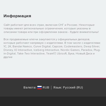
with strategic depth! Frontline tanks, backline damage dealers,
crowd control combos, main and sub-DPS synergy... with dozens
of skills combining in random ways, you can unleash devastating
Информация
damage combos or intricate control chains. Pulling off an upset
with a weaker team or turning the tide with a single brilliant move
Сайт работает для всех стран, включая СНГ и Россию. Некоторые
all comes down to your understanding and strategic deployment
товары имеют региональные ограничения, которые указаны в
of heroes!
описании товара или при оформлении заказа - будьте внимательны!
Все продаваемые ключи закупаются у официальных дилеров,
которые работают напрямую с издателями. В том числе с издателями:
1C, 2K, Bandai Namco, Curve Digital, Capcom, Codemasters, Deep Silver,
Disney, IO Interactive, Iceberg Interactive, Nordic Games, Paradox, Plug-
in-Digital, Take-Two Interactive, Team17, Ubisoft, Бука, Новый Диск и
другие
Валюта:
RUB
Язык:
Русский (RU)