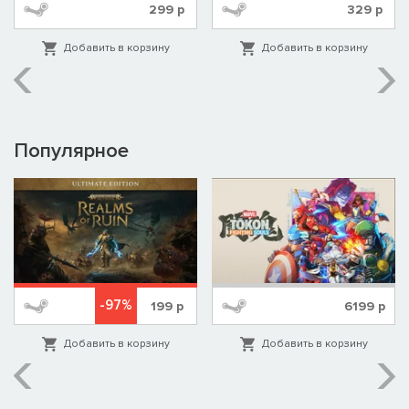
299
р
329
р
styles. You can build a screen-clearing AOE burst team, or a
complex tactical squad combining summoning, control, and
damage-over-time effects. Freely mix and match builds to create
Добавить в корзину
Добавить в корзину
your ultimate dungeon-clearing party!
Популярное
-97%
199
р
6199
р
Добавить в корзину
Добавить в корзину