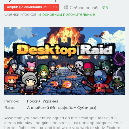
Акция! До окончания
21:33:39
Сейчас онлайн:
316
Оценки игроков:
В основном положительные
Регион:
Россия, Украина
Язык:
Английский (Интерфейс + Субтитры)
Assemble your adventure squad on the desktop! Classic RPG
meets idle play—no grind, no stress, just nonstop progress. Your
heroes fight, level up, and loot while you work or study. Explore