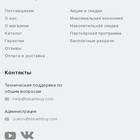
Поставщикам
Акции и скидки
О нас
Максимальная экономия
О магазине
Накопительная скидка
Каталог
Партнёрская программа
Гарантии
Бесплатные раздачи
Отзывы
Оплата и доставка
Контакты
Техническая поддержка по
общим вопросам:
help@steambuy.com
Администрация:
zuikov@steambuy.com
The combat unfolds in a side-scrolling auto-chess format. While
the battles are fully automated, every lineup decision is packed