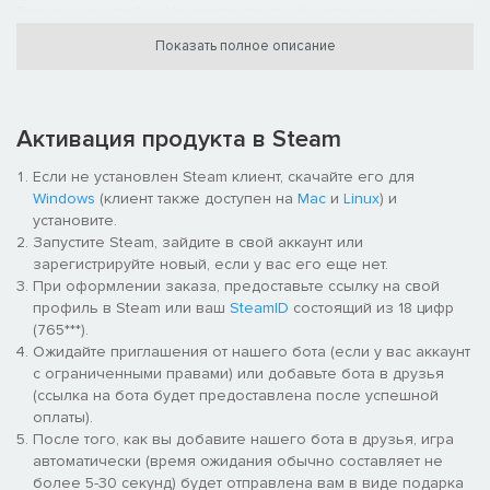
Бог солнца и войны Уицилопочтли требует поклонения и
великих жертв, взамен же наделяет своих преданных
Показать полное описание
служителей огромной силой.
Расширьте влияние благодаря девяти младшим божествам,
каждое из которых наделит вас божественными
Активация продукта в Steam
способностями, даст власть над мифическими созданиями и
обучит тактикам, описанным в древних ацтекских легендах.
Если не установлен Steam клиент, скачайте его для
Повелевайте Ицпапалотль, обсидиановой бабочкой смерти
Windows
(клиент также доступен на
Mac
и
Linux
) и
и волшебства, призовите на помощь Тлалока, владыку
установите.
дождя и разрушений, или бросьте в бой Шолотля, чье
Запустите Steam, зайдите в свой аккаунт или
разлагающее влияние превращает врагов в чудовищ.
зарегистрируйте новый, если у вас его еще нет.
При оформлении заказа, предоставьте ссылку на свой
В «Обсидиановом зеркале» исход битвы зависит от умения
профиль в Steam или ваш
SteamID
состоящий из 18 цифр
пустить в ход страх и иллюзии. Расставляйте ловушки,
(765***).
манипулируйте противником, собирайте жизненную силу и
Ожидайте приглашения от нашего бота (если у вас аккаунт
возводите башни из костей убитых врагов. Ацтеки черпают
с ограниченными правами) или добавьте бота в друзья
силу из тоналли — высвобождаемой в бою жизненной
(ссылка на бота будет предоставлена после успешной
сущности. Каждый погибший приносит благодать, усиливает
оплаты).
ваших богов и развивает цивилизацию. Даже поселенцы
После того, как вы добавите нашего бота в друзья, игра
могут отдать свою жизненную силу, если для победы ее
автоматически (время ожидания обычно составляет не
недостаточно.
более 5-30 секунд) будет отправлена вам в виде подарка