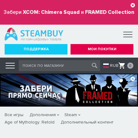
Забери
XCOM: Chimera Squad
и
FRAMED Collection
бесплатно
ПОДДЕРЖКА
МОИ ПОКУПКИ
RUB
0
Все игры
Дополнения
Steam
Age of Mythology: Retold
Дополнительный контент