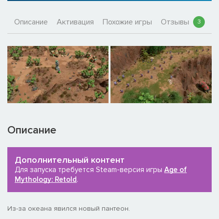
Описание
Активация
Похожие игры
Отзывы
3
Описание
Дополнительный контент
Для запуска требуется Steam-версия игры
Age of
Mythology: Retold
.
Из-за океана явился новый пантеон.