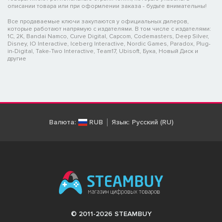
описании товара или при оформлении заказа - будьте внимательны!
Все продаваемые ключи закупаются у официальных дилеров,
которые работают напрямую с издателями. В том числе с издателями:
1C, 2K, Bandai Namco, Curve Digital, Capcom, Codemasters, Deep Silver,
Disney, IO Interactive, Iceberg Interactive, Nordic Games, Paradox, Plug-
in-Digital, Take-Two Interactive, Team17, Ubisoft, Бука, Новый Диск и
другие
Валюта:
RUB
Язык:
Русский (RU)
© 2011-2026 STEAMBUY