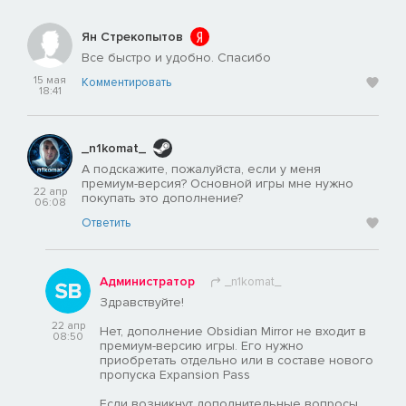
Ян Стрекопытов
Все быстро и удобно. Спасибо
15 мая
Комментировать
18:41
_n1komat_
А подскажите, пожалуйста, если у меня
премиум-версия? Основной игры мне нужно
22 апр
покупать это дополнение?
06:08
Ответить
Администратор
_n1komat_
Здравствуйте!
22 апр
Нет, дополнение Obsidian Mirror не входит в
08:50
премиум-версию игры. Его нужно
приобретать отдельно или в составе нового
пропуска Expansion Pass
Если возникнут дополнительные вопросы,