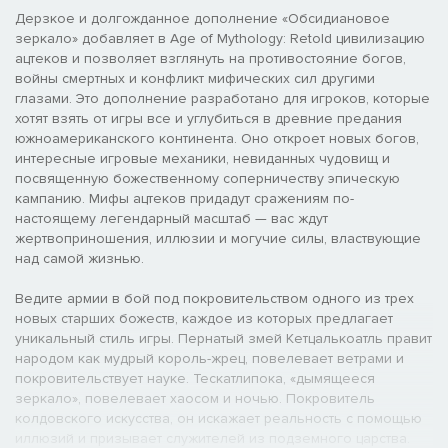
Дерзкое и долгожданное дополнение «Обсидиановое
зеркало» добавляет в Age of Mythology: Retold цивилизацию
ацтеков и позволяет взглянуть на противостояние богов,
войны смертных и конфликт мифических сил другими
глазами. Это дополнение разработано для игроков, которые
хотят взять от игры все и углубиться в древние предания
южноамериканского континента. Оно откроет новых богов,
интересные игровые механики, невиданных чудовищ и
посвященную божественному соперничеству эпическую
кампанию. Мифы ацтеков придадут сражениям по-
настоящему легендарный масштаб — вас ждут
жертвоприношения, иллюзии и могучие силы, властвующие
над самой жизнью.
Ведите армии в бой под покровительством одного из трех
новых старших божеств, каждое из которых предлагает
уникальный стиль игры. Пернатый змей Кетцалькоатль правит
народом как мудрый король-жрец, повелевает ветрами и
покровительствует науке. Тескатлипока, «дымящееся
зеркало», повелевает хаосом и ночью. Покровитель
колдовского искусства, он искажает реальность с помощью
иллюзий и призывает служителей из подземного царства.