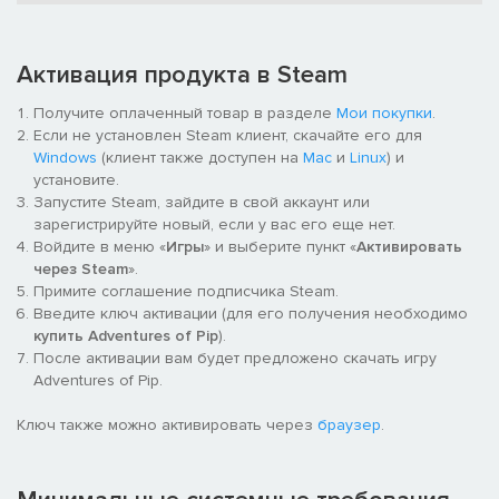
Взволнованный своим тяжелым положением, рыцарь-
призрак, сэр Элвин, даровал Пипу силу обуздать Битовый
поток. Обладая способностью поглощать пиксели своего
Активация продукта в Steam
врага, Пип может превратиться в настоящего героя! Но
имейте в виду! С каждой эволюцией вы не только
Получите оплаченный товар в разделе
Мои покупки
.
приобретете навыки, но и потеряете некоторые из них.
Если не установлен Steam клиент, скачайте его для
Windows
(клиент также доступен на
Mac
и
Linux
) и
установите.
Запустите Steam, зайдите в свой аккаунт или
зарегистрируйте новый, если у вас его еще нет.
Войдите в меню «
Игры
» и выберите пункт «
Активировать
через Steam
».
Примите соглашение подписчика Steam.
Введите ключ активации (для его получения необходимо
купить Adventures of Pip
).
После активации вам будет предложено скачать игру
Adventures of Pip.
Ключ также можно активировать через
браузер
.