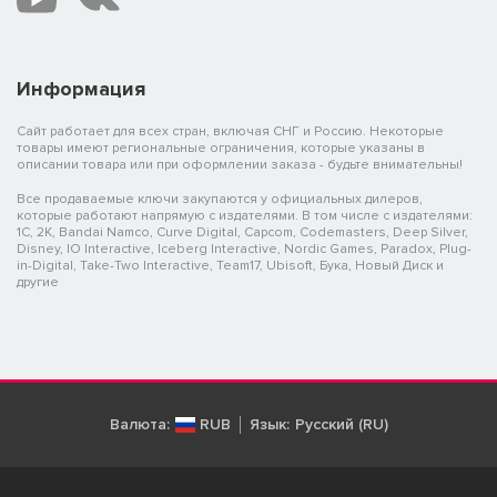
Информация
Сайт работает для всех стран, включая СНГ и Россию. Некоторые
товары имеют региональные ограничения, которые указаны в
описании товара или при оформлении заказа - будьте внимательны!
Все продаваемые ключи закупаются у официальных дилеров,
которые работают напрямую с издателями. В том числе с издателями:
1C, 2K, Bandai Namco, Curve Digital, Capcom, Codemasters, Deep Silver,
Disney, IO Interactive, Iceberg Interactive, Nordic Games, Paradox, Plug-
in-Digital, Take-Two Interactive, Team17, Ubisoft, Бука, Новый Диск и
другие
Валюта:
RUB
Язык:
Русский (RU)