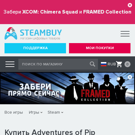
Забери
XCOM: Chimera Squad
и
FRAMED Collection
бесплатно
ПОДДЕРЖКА
МОИ ПОКУПКИ
RUB
0
Все игры
Игры
Steam
Купить Adventures of Pip