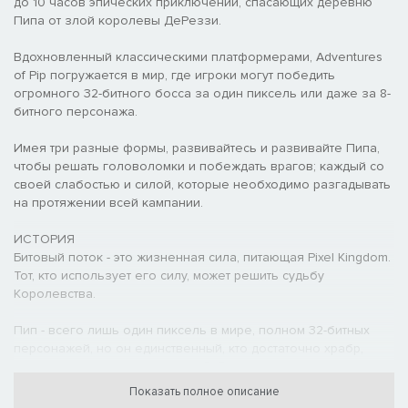
до 10 часов эпических приключений, спасающих деревню
Пипа от злой королевы ДеРеззи.
Вдохновленный классическими платформерами, Adventures
of Pip погружается в мир, где игроки могут победить
огромного 32-битного босса за один пиксель или даже за 8-
битного персонажа.
Имея три разные формы, развивайтесь и развивайте Пипа,
чтобы решать головоломки и побеждать врагов; каждый со
своей слабостью и силой, которые необходимо разгадывать
на протяжении всей кампании.
ИСТОРИЯ
Битовый поток - это жизненная сила, питающая Pixel Kingdom.
Тот, кто использует его силу, может решить судьбу
Королевства.
Пип - всего лишь один пиксель в мире, полном 32-битных
персонажей, но он единственный, кто достаточно храбр,
чтобы сразиться с королевой ДеРеззи и спасти похищенную
принцессу.
Показать полное описание