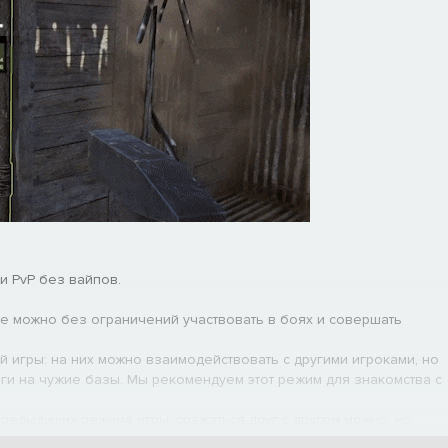
 и PvP без вайпов.
е можно без ограничений участвовать в боях и совершать
игры: на них можно взаимодействовать с другими игроками, но
еги на чужие базы. Мы рекомендуем этот режим для знакомства с
редыдущих режима игры: сражаться друг с другом можно, но