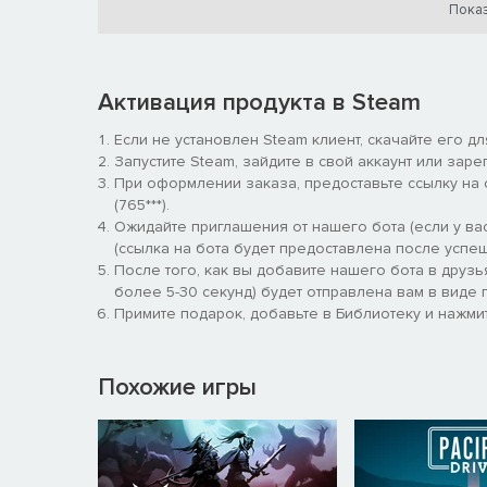
Показ
ТРАНСПОРТ И БЫСТРОЕ ПЕРЕМЕЩ
Активация продукта в Steam
Если не установлен Steam клиент, скачайте его д
Запустите Steam, зайдите в свой аккаунт или заре
При оформлении заказа, предоставьте ссылку на
(765***).
Ожидайте приглашения от нашего бота (если у вас
(ссылка на бота будет предоставлена после успеш
После того, как вы добавите нашего бота в друзь
более 5-30 секунд) будет отправлена вам в виде п
Примите подарок, добавьте в Библиотеку и нажмит
Никому не нравится постоянно бегать туда-сюда. В 
Похожие игры
перемещения по карте. Поставьте кодовый замок на
СТРОИТЕЛЬСТВО И ОСНАЩЕНИЕ Б