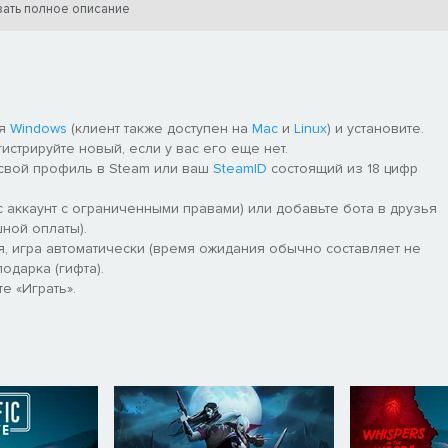
ать полное описание
ЕНИЕ
ля
Windows
(клиент также доступен на
Mac
и
Linux
) и установите.
гистрируйте новый, если у вас его еще нет.
 свой профиль в Steam или ваш
SteamID
состоящий из 18 цифр
 аккаунт с ограниченными правами) или добавьте бота в друзья
ной оплаты).
я, игра автоматически (время ожидания обычно составляет не
одарка (гифта).
е «Играть».
нашей игре есть лодки, мотоциклы, машины и система быстрого
 своё транспортное средство и храните в нём припасы.
АЗ