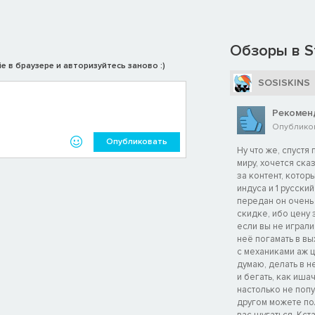
Обзоры в S
e в браузере и авторизуйтесь заново :)
SOSISKINS
Рекомен
Опубликов
Опубликовать
Ну что же, спустя
миру, хочется ска
за контент, котор
индуса и 1 русский
ний, за пределами которых вы можете строить где угодно. Ваше
передан он очень 
ыков. Здесь нет ни уровней, ни пороговых значений, только
скидке, ибо цену
если вы не играли 
неё погамать в в
с механиками аж ц
думаю, делать в н
и бегать, как иша
настолько не попул
другом можете пол
вас шугаться. Кста