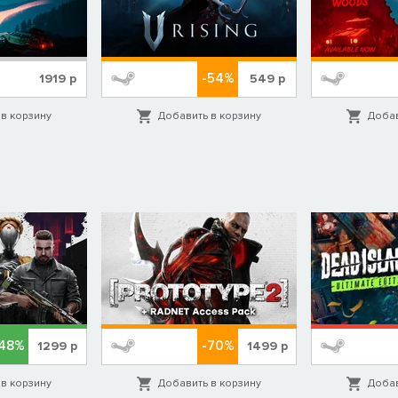
-54%
1919
р
549
р
в корзину
Добавить в корзину
Добав
ь. Мы сделали строительство проще с помощью интуитивно
етов комфорта, которые также предоставляют различные
аните свой транспорт в безопасности и прячьте с трудом
-48%
-70%
1299
р
1499
р
в корзину
Добавить в корзину
Добав