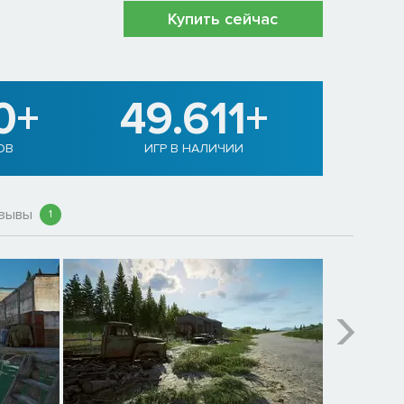
Купить сейчас
0+
49.611+
ОВ
ИГР В НАЛИЧИИ
зывы
1