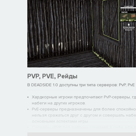
PVP, PVE, Рейды
В DEADSIDE 1.0 доступны три типа серверов: PvP, PvE
Хардкорные игроки предпочитают PvP-серверы, гд
набеги на других игроков.
PvE-серверы предназначены для более спокойной 
нельзя сражаться друг с другом и совершать наб
основными аспектами игры.
Серверы «PVP без вайпов» сочетают в себе оба п
совершать набеги на базы нельзя.