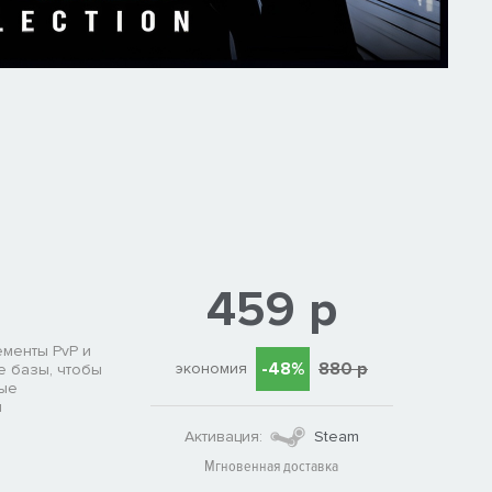
459 р
ементы PvP и
-48%
880 р
экономия
е базы, чтобы
ные
я
Активация:
Steam
Мгновенная доставка