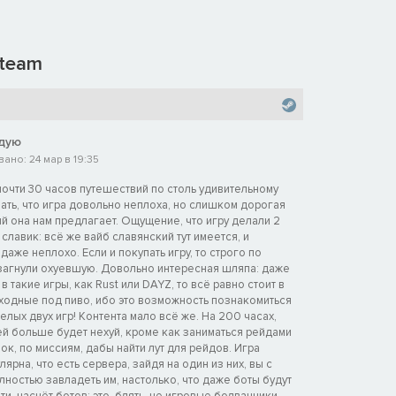
team
дую
ано: 24 мар в 19:35
 почти 30 часов путешествий по столь удивительному
зать, что игра довольно неплоха, но слишком дорогая
ый она нам предлагает. Ощущение, что игру делали 2
 славик: всё же вайб славянский тут имеется, и
даже неплохо. Если и покупать игру, то строго по
 загнули охуевшую. Довольно интересная шляпа: даже
в такие игры, как Rust или DAYZ, то всё равно стоит в
ыходные под пиво, ибо это возможность познакомиться
елых двух игр! Контента мало всё же. На 200 часах,
ей больше будет нехуй, кроме как заниматься рейдами
чок, по миссиям, дабы найти лут для рейдов. Игра
ярна, что есть сервера, зайдя на один из них, вы с
ностью завладеть им, настолько, что даже боты будут
ти, насчёт ботов: это, блять, не игровые болванчики,