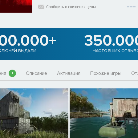
Сообщить о снижении цены
900.000+
350.00
КЛЮЧЕЙ ВЫДАЛИ
НАСТОЯЩИХ ОТЗЫВ
ния
Описание
Активация
Похожие игры
От
1