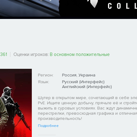
:
361
Оценки игроков:
В основном положительные
Регион:
Россия, Украина
Язык:
Русский (Интерфейс)
Английский (Интерфейс)
Шутер в открытом мире, сочетающий в себе эл
PvE. Ищите ценную добычу, прячьте её и стройт
выжить в суровых условиях. Вас ждут динамич
перестрелки, превосходная графика и отлична
производительность!
Подробнее