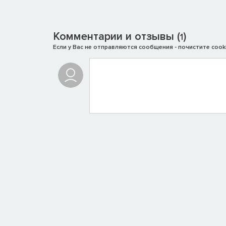
Комментарии и отзывы (
)
1
Если у Вас не отправляются сообщения - почистите cooki
Мир DEADSIDE огромен и полон лесов, рек и поселе
развитие целиком и полностью зависит от ваших нав
личный опыт и снаряжение.
ОРУЖИЕ И БОЕВАЯ СИСТЕМА