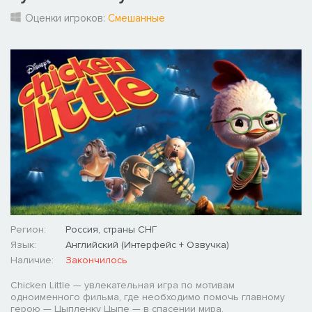
Оценки игроков:
Смешанные
Регион:
Россия, страны СНГ
Язык:
Английский (Интерфейс + Озвучка)
Наличие:
Закончилось
Chicken Little — увлекательная игра по мотивам
одноименного фильма, где необходимо помочь главному
герою — Цыпленку Цыпе — в спасении мира.