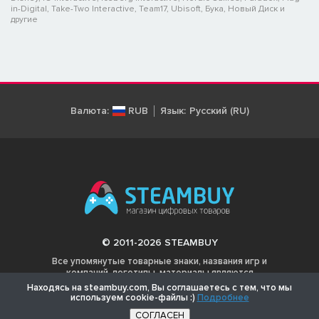
in-Digital, Take-Two Interactive, Team17, Ubisoft, Бука, Новый Диск и
другие
Валюта:
RUB
Язык:
Русский (RU)
© 2011-2026 STEAMBUY
Все упомянутые товарные знаки, названия игр и
компаний, логотипы, материалы являются
собственностью соответствующих владельцев.
Находясь на steambuy.com, Вы соглашаетесь с тем, что мы
используем cookie-файлы :)
Подробнее