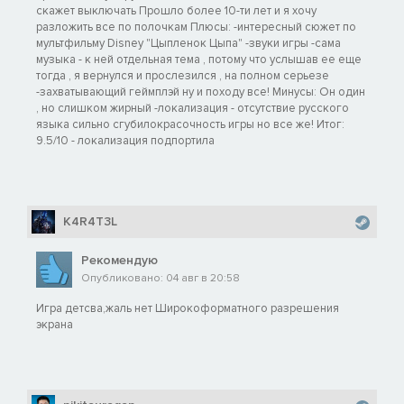
скажет выключать Прошло более 10-ти лет и я хочу
разложить все по полочкам Плюсы: -интересный сюжет по
мультфильму Disney "Цыпленок Цыпа" -звуки игры -сама
музыка - к ней отдельная тема , потому что услышав ее еще
тогда , я вернулся и прослезился , на полном серьезе
-захватывающий геймплэй ну и походу все! Минусы: Он один
, но слишком жирный -локализация - отсутствие русского
языка сильно сгубилокрасочность игры но все же! Итог:
9.5/10 - локализация подпортила
K4R4T3L
Рекомендую
Опубликовано: 04 авг в 20:58
Игра детсва,жаль нет Широкоформатного разрешения
экрана