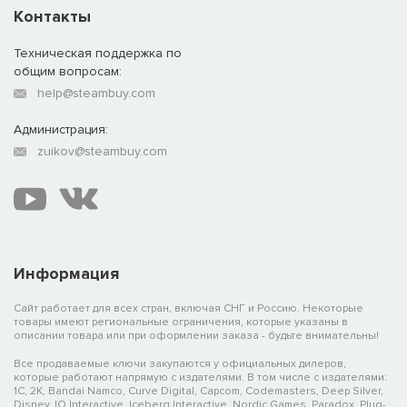
Контакты
Техническая поддержка по
общим вопросам:
help@steambuy.com
Администрация:
zuikov@steambuy.com
Информация
Сайт работает для всех стран, включая СНГ и Россию. Некоторые
товары имеют региональные ограничения, которые указаны в
описании товара или при оформлении заказа - будьте внимательны!
Все продаваемые ключи закупаются у официальных дилеров,
которые работают напрямую с издателями. В том числе с издателями:
1C, 2K, Bandai Namco, Curve Digital, Capcom, Codemasters, Deep Silver,
Disney, IO Interactive, Iceberg Interactive, Nordic Games, Paradox, Plug-