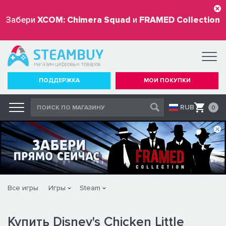
Забери
XCOM: Chimera Squad
и
FRAMED Collection
бесплатно
ПОДДЕРЖКА
МОИ ПОКУПКИ
RUB
0
Все игры
Игры
Steam
Купить Disney's Chicken Little