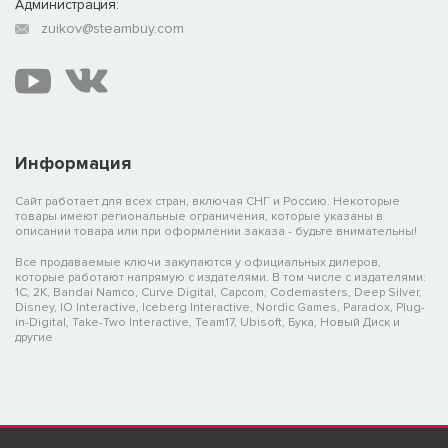
Администрация:
zuikov@steambuy.com
Информация
Сайт работает для всех стран, включая СНГ и Россию. Некоторые
товары имеют региональные ограничения, которые указаны в
описании товара или при оформлении заказа - будьте внимательны!
Все продаваемые ключи закупаются у официальных дилеров,
которые работают напрямую с издателями. В том числе с издателями:
1C, 2K, Bandai Namco, Curve Digital, Capcom, Codemasters, Deep Silver,
Disney, IO Interactive, Iceberg Interactive, Nordic Games, Paradox, Plug-
in-Digital, Take-Two Interactive, Team17, Ubisoft, Бука, Новый Диск и
другие