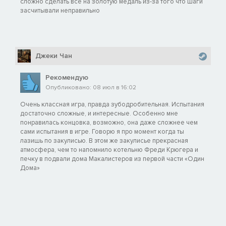
сложно сделать всё на золотую медаль из-за того что шаги
засчитывали неправильно
Джеки Чан
Рекомендую
Опубликовано: 08 июл в 16:02
Очень классная игра, правда зубодробительная. Испытания
достаточно сложные, и интересные. Особенно мне
понравилась концовка, возможно, она даже сложнее чем
сами испытания в игре. Говорю я про момент когда ты
лазишь по закулисью. В этом же закулисье прекрасная
атмосфера, чем то напомнило котельню Фреди Крюгера и
печку в подвали дома Макалистеров из первой части «Один
Дома»