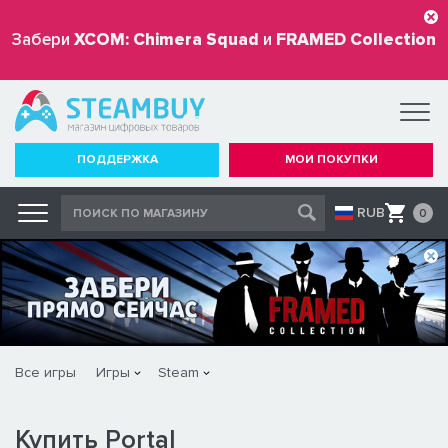
Забери
XCOM: Chimera Squad
и
FRAMED Collection
бесплатно
ПОДДЕРЖКА
МОИ ПОКУПКИ
RUB
0
Все игры
Игры
Steam
Купить Portal