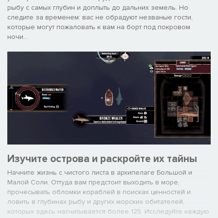
рыбу с самых глубин и доплыть до дальних земель. Но
следите за временем: вас не обрадуют незваные гости,
которые могут пожаловать к вам на борт под покровом
ночи...
Изучите острова и раскройте их тайны
Начните жизнь с чистого листа в архипелаге Большой и
Малой Соли. Оттуда вам предстоит выходить в море,
прочесывать обломки кораблей в поисках ценностей и
ловить в глубинах рыбу и других морских обитателей,
которых здесь насчитывается более 125. Исследуйте каждую