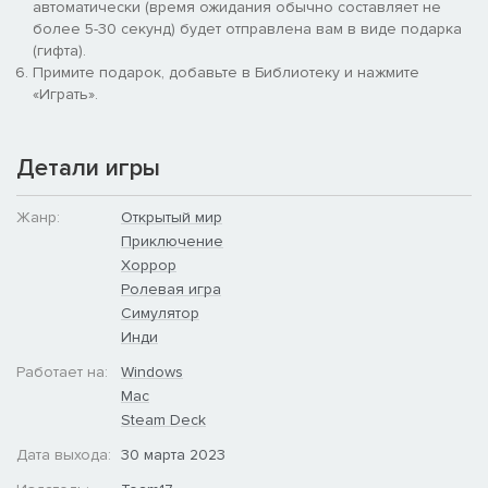
автоматически (время ожидания обычно составляет не
более 5-30 секунд) будет отправлена вам в виде подарка
(гифта).
Примите подарок, добавьте в Библиотеку и нажмите
«Играть».
Осторожней в тумане
Детали игры
Опасности повсюду: берегитесь коварных скал и острых
рифов. Но самое страшное поджидает в тумане, который
Жанр:
Открытый мир
одеялом накрывает воды, как только сядет солнце...
Приключение
Хоррор
Ролевая игра
Симулятор
Инди
Работает на:
Windows
Mac
Steam Deck
Дата выхода:
30 марта 2023