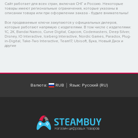
Сайт работает для всех стран, включая СНГ и Россию. Некоторые
товары имеют региональные ограничения, которые указаны в
описании товара или при оформлении заказа - будьте внимательны!
Все продаваемые ключи закупаются у официальных дилеров,
которые работают напрямую с издателями. В том числе с издателями:
1C, 2K, Bandai Namco, Curve Digital, Capcom, Codemasters, Deep Silver,
Disney, IO Interactive, Iceberg Interactive, Nordic Games, Paradox, Plug-
in-Digital, Take-Two Interactive, Team17, Ubisoft, Бука, Новый Диск и
другие
Валюта:
RUB
Язык:
Русский (RU)