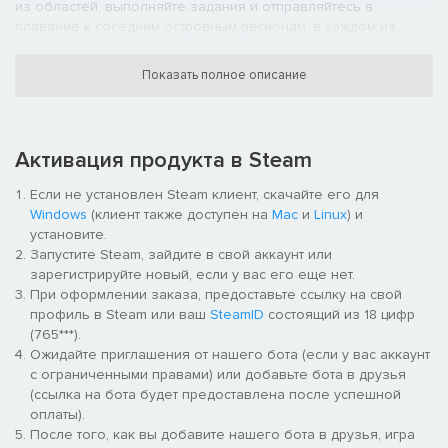
из областей, выполняйте задания и отправляйтесь в
плавание к соседним островным регионам, в каждом из
которых есть свои уникальные возможности, обитатели и
тайны.
Показать полное описание
Активация продукта в Steam
Если не установлен Steam клиент, скачайте его для
Windows
(клиент также доступен на
Mac
и
Linux
) и
установите.
Запустите Steam, зайдите в свой аккаунт или
зарегистрируйте новый, если у вас его еще нет.
При оформлении заказа, предоставьте ссылку на свой
Поднимайте с глубин
профиль в Steam или ваш
SteamID
состоящий из 18 цифр
Кое-кто очень хочет, чтобы вы покопались в прошлом, но
(765***).
можно ли ему доверять? И обретет ли он то, чего на самом
Ожидайте приглашения от нашего бота (если у вас аккаунт
деле ищет?
с ограниченными правами) или добавьте бота в друзья
(ссылка на бота будет предоставлена после успешной
оплаты).
После того, как вы добавите нашего бота в друзья, игра