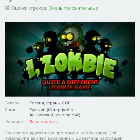
Оценки игроков:
Очень положительные
Регион:
Россия, страны СНГ
Язык:
Русский (Интерфейс)
Английский (Интерфейс)
Наличие:
Закончилось
Это совсем другая игра про зомби: зомби здесь ВЫ!
Командуйте армией зараженных, добейтесь настоящей