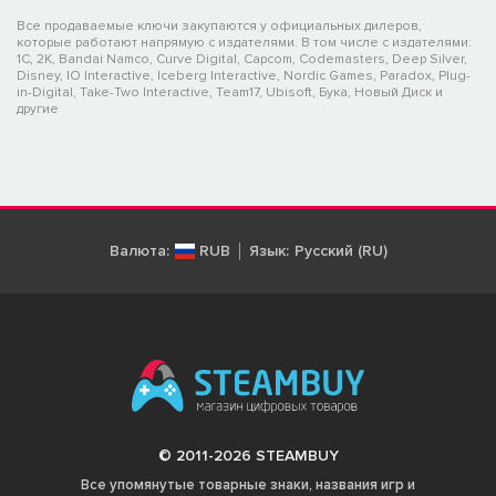
Все продаваемые ключи закупаются у официальных дилеров,
которые работают напрямую с издателями. В том числе с издателями:
1C, 2K, Bandai Namco, Curve Digital, Capcom, Codemasters, Deep Silver,
Disney, IO Interactive, Iceberg Interactive, Nordic Games, Paradox, Plug-
in-Digital, Take-Two Interactive, Team17, Ubisoft, Бука, Новый Диск и
другие
Валюта:
RUB
Язык:
Русский (RU)
© 2011-2026 STEAMBUY
Все упомянутые товарные знаки, названия игр и