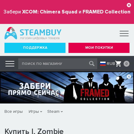
Забери
XCOM: Chimera Squad
и
FRAMED Collection
бесплатно
ПОДДЕРЖКА
МОИ ПОКУПКИ
RUB
0
Все игры
Игры
Steam
Купить I, Zombie