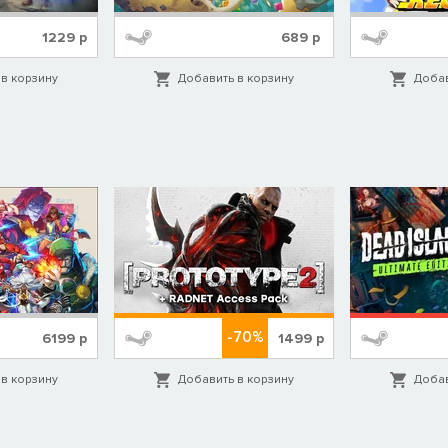
жаться и в ближнем бою, и наносить удары на расстоянии.
1229
р
689
р
азуйте их силу в могущественные тленные действия.
истину умелым проводником духов.
в корзину
Добавить в корзину
Добав
-70%
6199
р
1499
р
в корзину
Добавить в корзину
Добав