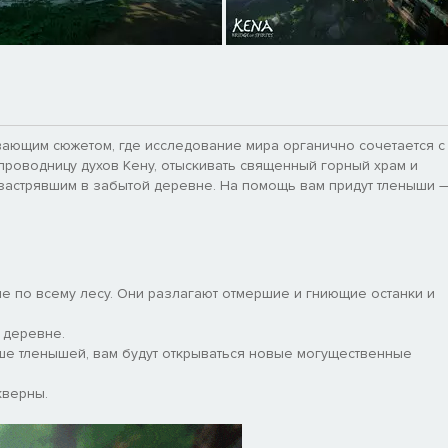
вающим сюжетом, где исследование мира органично сочетается с
проводницу духов Кену, отыскивать священный горный храм и
 застрявшим в забытой деревне. На помощь вам придут тленыши 
е по всему лесу. Они разлагают отмершие и гниющие останки и
 деревне.
ьше тленышей, вам будут открываться новые могущественные
кверны.