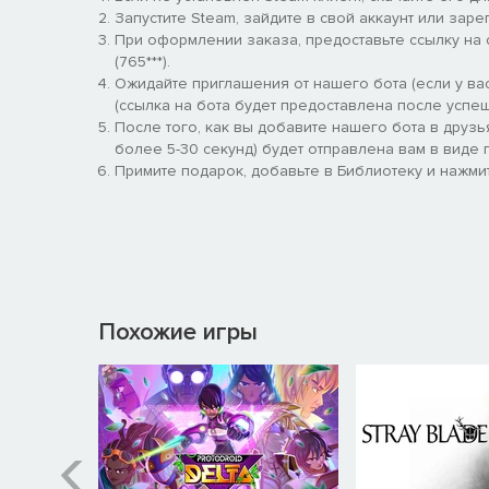
области.
Запустите Steam, зайдите в свой аккаунт или заре
При оформлении заказа, предоставьте ссылку на
(765***).
Ожидайте приглашения от нашего бота (если у вас
(ссылка на бота будет предоставлена после успеш
После того, как вы добавите нашего бота в друзь
более 5-30 секунд) будет отправлена вам в виде п
Примите подарок, добавьте в Библиотеку и нажмит
Похожие игры
Погрузитесь в динамичные бои
Кене постоянно препятствуют оскверненные духи, з