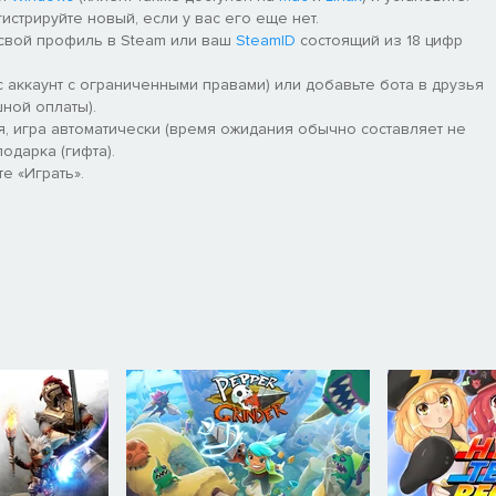
гистрируйте новый, если у вас его еще нет.
 свой профиль в Steam или ваш
SteamID
состоящий из 18 цифр
 аккаунт с ограниченными правами) или добавьте бота в друзья
ной оплаты).
я, игра автоматически (время ожидания обычно составляет не
одарка (гифта).
е «Играть».
астрявшие в этом мире и неспособные перейти в иной. Сумейте