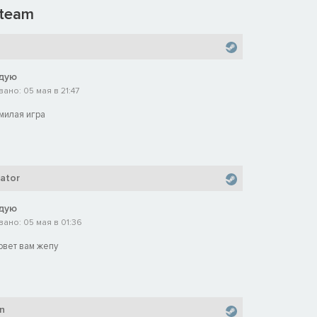
team
дую
ано: 05 мая в 21:47
милая игра
eator
дую
ано: 05 мая в 01:36
рвет вам жепу
n