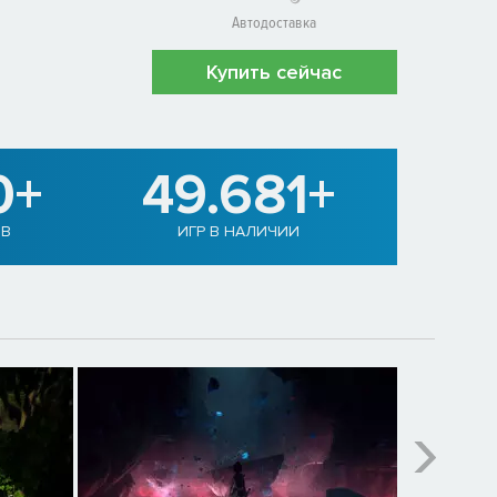
Автодоставка
Купить сейчас
0+
49.681+
ОВ
ИГР В НАЛИЧИИ