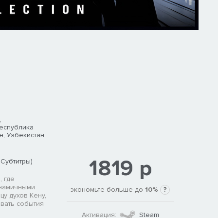
,
Республика
н, Узбекистан,
1819 р
 Субтитры)
 где
инамичными
экономьте больше до
10%
?
цу духов Кену,
вать события
Активация:
Steam