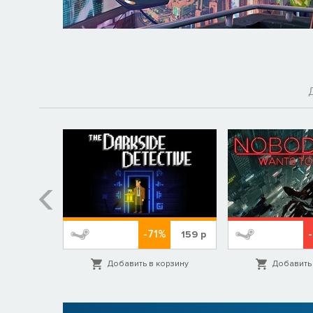
-71%
139
р
159
р
орзину
Добавить в корзину
Добавить 