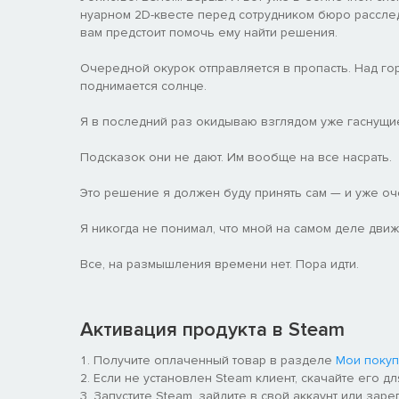
нуарном 2D-квесте перед сотрудником бюро рассле
вам предстоит помочь ему найти решения.
Очередной окурок отправляется в пропасть. Над г
поднимается солнце.
Я в последний раз окидываю взглядом уже гаснущи
Подсказок они не дают. Им вообще на все насрать.
Это решение я должен буду принять сам — и уже оче
Я никогда не понимал, что мной на самом деле движе
Все, на размышления времени нет. Пора идти.
Активация продукта в Steam
Получите оплаченный товар в разделе
Мои покуп
Если не установлен Steam клиент, скачайте его д
Запустите Steam, зайдите в свой аккаунт или заре