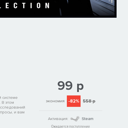
99 р
й системе
-82%
558 р
экономия
 В этом
асследований
просы, и вам
Активация:
Steam
Ожидается поступление