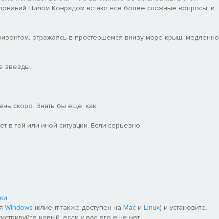
дований Нилом Конрадом встают все более сложные вопросы, и
оризонтом, отражаясь в простершемся внизу море крыш, медленно
е звезды.
нь скоро. Знать бы еще, как.
т в той или иной ситуации. Если серьезно.
ки
.
ля
Windows
(клиент также доступен на
Mac
и
Linux
) и установите.
гистрируйте новый, если у вас его еще нет.