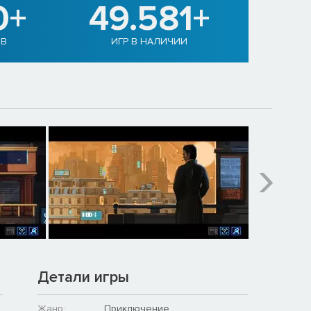
0+
49.581+
ОВ
ИГР В НАЛИЧИИ
Детали игры
Жанр:
Приключение