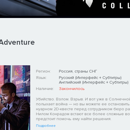
 Adventure
Регион:
Россия, страны СНГ
Язык:
Русский (Интерфейс + Субтитры)
Английский (Интерфейс + Субтитры)
Наличие:
Закончилось
Убийство. Взлом. Взрыв. И вот уже в Солнечно
полыхает война — но вы можете ее остановить.
нуарном 2D-квесте перед сотрудником бюро р
Нилом Конрадом встают все более сложные во
предстоит помочь ему найти решения.
Подробнее