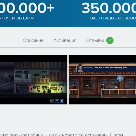
900.000+
350.00
ЛЮЧЕЙ ВЫДАЛИ
НАСТОЯЩИХ ОТЗЫВ
Описание
Активация
Отзывы
2
теме полыхает война — но вы можете ее остановить. В этом