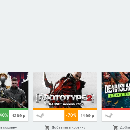
-48%
-70%
1299
р
1499
р
в корзину
Добавить в корзину
Добав