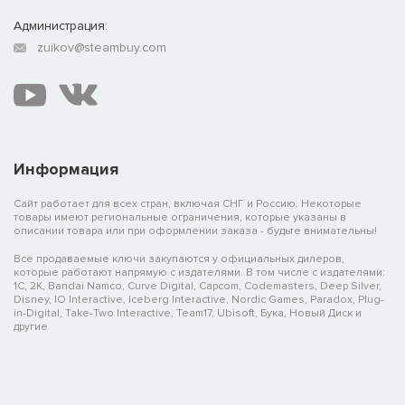
Администрация:
zuikov@steambuy.com
Информация
Сайт работает для всех стран, включая СНГ и Россию. Некоторые
товары имеют региональные ограничения, которые указаны в
описании товара или при оформлении заказа - будьте внимательны!
Все продаваемые ключи закупаются у официальных дилеров,
которые работают напрямую с издателями. В том числе с издателями:
1C, 2K, Bandai Namco, Curve Digital, Capcom, Codemasters, Deep Silver,
Disney, IO Interactive, Iceberg Interactive, Nordic Games, Paradox, Plug-
in-Digital, Take-Two Interactive, Team17, Ubisoft, Бука, Новый Диск и
другие