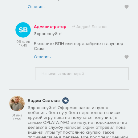
Ответить
Администратор
Андрей Логинов
Здравствуйте!
09 фев
Включите ВПН или перезайдите в лаунчер
17:49
Стим.
Ответить
Вадим Светлов
Здравствуйте! Оформил заказ и нужно
добавить бота ну у бота переполнен список
01 янв
друзей игру пока не получатся получить( в
17:55
списке OPLATA.INFO её нету, не подскажете что
делать? в службу написал скрин отправил пока
тишина! Игры тут постоянно скупаю, такое
проишевствие в первые. Все проблему решили