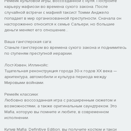
Ремейк культовой игры, воссозданной с нуля. Постройте
карьеру мафиози во времена сухого закона. После
случайной встречи с мафией таксист Томми Анджело
попадает в мир организованной преступности. Сначала он
настороженно относится к семье Сальери, но большие
деньги меняют его отношение…
Ваша гангстерская сага:
Станьте гангстером во времена сухого закона и поднимитесь
по ступеням преступной иерархии.
Лост-Хэвен, Иллинойс:
Тщательная реконструкция города 30-х годов XX века —
архитектура, автомобили и культура периода между
Мировыми войнами.
Ремейк классики:
Любовно воссозданная игра с расширенным сюжетом и
возможностями, а также оригинальным саундтреком. Это
Mafia, которую вы помните и любите, в современном
исполнении.
Купив Mafia: Definitive Edition, вы получите костюм и такси