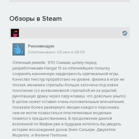
Обзоры в Steam
Рекомендую
Опубликовано: 03 июл в 08:59
Отличный ремейк. 9/10 Снимаю шляпу перед
разработчиками Hangar 13 за отличнейшею попытку
сохранить каноничную хардкорность оригинальной игры.
Качество текстур проработано на уровне, физика в игре не
плохая, механика стрельбы больше заточена под новое
поколение (со всевозможной стрельбой из-за укрытий,
рукопашную драку через пару клавиш, что довольно уныло).
В целом сюжет оставил очень положительные впечатления,
показали более развернуто эмоции каждого персонажа,
чем не могли похвастаться пластилиновые модельки
пожилого предшественника. В продолжении данной
вселенной по Мафии уже в будущем хотелось бы увидеть
историю восхождения донов Энио Сальери, Джузеппе
Морелло, и Феличе Пеппоне.