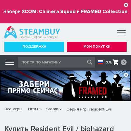
Забери
XCOM: Chimera Squad
и
FRAMED Collection
бесплатно
ПОДДЕРЖКА
МОИ ПОКУПКИ
RUB
0
Все игры
Игры
Steam
Серия игр Resident Evil
Купить Resident Evil / biohazard