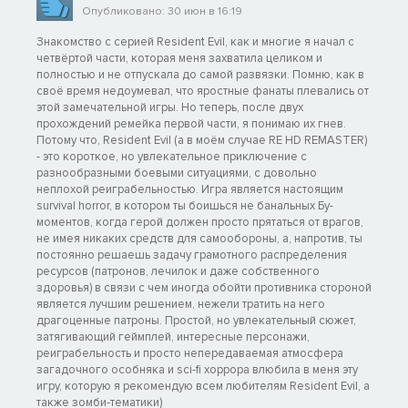
Опубликовано: 30 июн в 16:19
Знакомство с серией Resident Evil, как и многие я начал с
четвёртой части, которая меня захватила целиком и
полностью и не отпускала до самой развязки. Помню, как в
своё время недоумевал, что яростные фанаты плевались от
этой замечательной игры. Но теперь, после двух
прохождений ремейка первой части, я понимаю их гнев.
Потому что, Resident Evil (а в моём случае RE HD REMASTER)
- это короткое, но увлекательное приключение с
разнообразными боевыми ситуациями, с довольно
неплохой реиграбельностью. Игра является настоящим
survival horror, в котором ты боишься не банальных Бу-
моментов, когда герой должен просто прятаться от врагов,
не имея никаких средств для самообороны, а, напротив, ты
постоянно решаешь задачу грамотного распределения
ресурсов (патронов, лечилок и даже собственного
здоровья) в связи с чем иногда обойти противника стороной
является лучшим решением, нежели тратить на него
драгоценные патроны. Простой, но увлекательный сюжет,
затягивающий геймплей, интересные персонажи,
реиграбельность и просто непередаваемая атмосфера
загадочного особняка и sci-fi хоррора влюбила в меня эту
игру, которую я рекомендую всем любителям Resident Evil, а
также зомби-тематики)