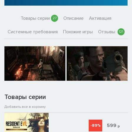
Товары серии
Описание
Активация
27
Системные требования
Похожие игры
Отзывы
121
Товары серии
Добавить все в корзину
599
-89%
р