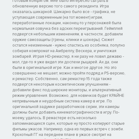
готовым конфигом. Мне было интересно сыграть в
обновленную версию того самого резидента. Игра
оказалась шикарной. Шикарно было все - графика, не
уступающая современным (на тот момент) играм,
переработанные локации, наконец-то у персонажей была
нормальная озвучка без адских переигрываний. Геймплей
подвергся небольшим изменениям, в частности, добавили
оружие самозащиты (грены, клинки и шокеры). Сюжет
остался неизменным - нужно спастись из особняка, попутно
собирая компромат на Амбреллу, Вескера, и уничтожая
зомбарей. Играя HD-ремастер, я ни разу не ловил дежавю -
мол, где-то я уже видел эти доспехи рыцарей. Ах да, они
были в оригинальной игре. Как и многое другое. Но это
совершенно не мешает, можно пройти подряд и PS-версию,
и ремастер. Собственно, сам ремастер 15 года также
подвергся некоторым косметическим улучшениям -
добавили фикс под широкие мониторы, и альтернативный
режим управления. Возможно, для новмчков будет КРАЙНЕ
непривычным и неудобным система камер в игре. По
оригинальной задумке разработчиков серии, эти камеры
должны были добавить кинематографичности в игру. По-
моему, удалось. В ремастере есть несколько
запоминающихся сцен, которые ну просто копируют старые
фильмы ужасов. Например, одна из первых встреч с зомби.
Крохотный ГГ на переднем плане в ужасе смотрит на