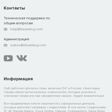
Контакты
Техническая поддержка по
общим вопросам:
help@steambuy.com
Администрация:
zuikov@steambuy.com
Информация
Сайт работает для всех стран, включая СНГ и Россию. Некоторые
товары имеют региональные ограничения, которые указаны в
описании товара или при оформлении заказа - будьте внимательны!
Все продаваемые ключи закупаются у официальных дилеров,
которые работают напрямую с издателями. В том числе с издателями:
1C, 2K, Bandai Namco, Curve Digital, Capcom, Codemasters, Deep Silver,