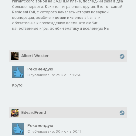
гигантского зомби на ЗАДНЕМ плане, последний раза в два
больше первого. Как итог: игра очень крутая. Это тот самый
Resident Evil, с которого началась история коварной
корпорации, зомби-эпидемии и членов s.t.a.r.s. и
обязательна к прохождению всеми, кто любит
качественные игры, зомби-тематику и вселенную RE.
Albert Wesker
Рекомендую
Опубликовано: 29 июн в 15:56
Круто!
EdvardFrend
Рекомендую
Опубликовано: 30 июн в 00:11