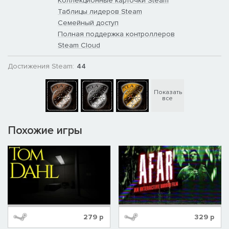
Коллекционные карточки Steam
Таблицы лидеров Steam
Семейный доступ
Полная поддержка контроллеров
Steam Cloud
Достижения Steam:
44
Показать
все
Похожие игры
279
р
329
р