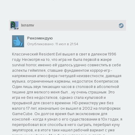
lxnsmv
Рекомендую
Опубликовано: 11 июл в 21:54
Классический Resident Evil вышел в свет в далеком 1996
году. Несмотря на то, что игра не была первой в жанре
survival horror, именно ей удалось удачно совместить в себе
аспекты геймплея, ставшие фундаментом хоррор-игр -
напряженная атмосфера гнетущей неизвестности, давящая
музыка, ограниченные карманы, недостаток боеприпасов.
Один лишь звук тикающих часов в столовой в абсолютной
тишине для мелкого меня был....ну очень страшным. Это
игра не без недостатков, однако стала культовой и
прорывной для своего времени. HD-ремастеру уже без
малого 17 лет, изначально он вышел в 2002 на платформах
GameCube. Он долгое время был эксклюзивом для
консолей - когда я узнал о его существовании в 10х годах, я
перепробовал все способы в него сыграть, перебрал кучу
эмуляторов, и в итоге таки нашел рабочий вариант с уже