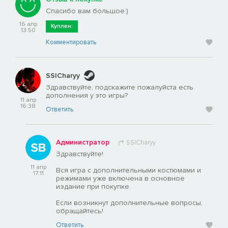
Спасибо вам большое:)
16 апр
Куплен:
13:50
Комментировать
SS|Charyy
Здравствуйте, подскажите пожалуйста есть
дополнения у это игры?
11 апр
16:38
Ответить
Администратор
SS|Charyy
Здравствуйте!
11 апр
Вся игра с дополнительными костюмами и
17:11
режимами уже включена в основное
издание при покупке.
Если возникнут дополнительные вопросы,
обращайтесь!
Ответить