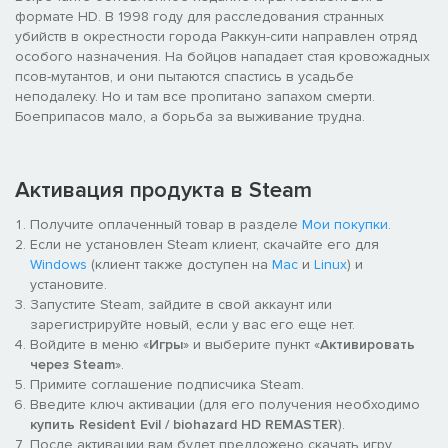
формате HD. В 1998 году для расследования странных
убийств в окрестности города Раккун-сити направлен отряд
особого назначения. На бойцов нападает стая кровожадных
псов-мутантов, и они пытаются спастись в усадьбе
неподалеку. Но и там все пропитано запахом смерти.
Боеприпасов мало, а борьба за выживание трудна.
Активация продукта в Steam
Получите оплаченный товар в разделе
Мои покупки
.
Если не установлен Steam клиент, скачайте его для
Windows
(клиент также доступен на
Mac
и
Linux
) и
установите.
Запустите Steam, зайдите в свой аккаунт или
зарегистрируйте новый, если у вас его еще нет.
Войдите в меню «
Игры
» и выберите пункт «
Активировать
через Steam
».
Примите соглашение подписчика Steam.
Введите ключ активации (для его получения необходимо
купить Resident Evil / biohazard HD REMASTER
).
После активации вам будет предложено скачать игру