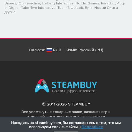
Disney, IO Interactive, Iceberg Interactive, Nordic Games, Paradox, Plug-
in-Digital, Take-Two Interactive, Team17, Ubisoft, Бука, Новый Диск и
другие
Валюта:
RUB
Язык:
Русский (RU)
© 2011-2026 STEAMBUY
Все упомянутые товарные знаки, названия игр и
компаний, логотипы, материалы являются
собственностью соответствующих владельцев.
Находясь на steambuy.com, Вы соглашаетесь с тем, что мы
используем cookie-файлы :)
Подробнее