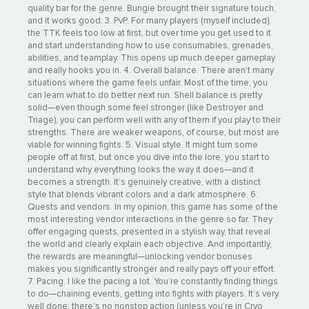
quality bar for the genre. Bungie brought their signature touch,
and it works good. 3. PvP. For many players (myself included),
the TTK feels too low at first, but over time you get used to it
and start understanding how to use consumables, grenades,
abilities, and teamplay. This opens up much deeper gameplay
and really hooks you in. 4. Overall balance. There aren’t many
situations where the game feels unfair. Most of the time, you
can learn what to do better next run. Shell balance is pretty
solid—even though some feel stronger (like Destroyer and
Triage), you can perform well with any of them if you play to their
strengths. There are weaker weapons, of course, but most are
Собирайте свой самый сильный билд и отправляйтесь на
viable for winning fights. 5. Visual style. It might turn some
people off at first, but once you dive into the lore, you start to
первую палубу корабля ОКСЗ «Марафон», в Криоархив.
understand why everything looks the way it does—and it
Чтобы распечатать замороженные хранилища и вынести из
becomes a strength. It’s genuinely creative, with a distinct
них артефакты, вам придется взломать системы
style that blends vibrant colors and a dark atmosphere. 6.
безопасности, решив головоломки рейдовой сложности. В
Quests and vendors. In my opinion, this game has some of the
каждом тесном коридоре вас будут поджидать вооруженные
most interesting vendor interactions in the genre so far. They
до зубов вражеские отряды, преследующие ту же цель.
offer engaging quests, presented in a stylish way, that reveal
Пробейтесь в седьмое хранилище, чтобы сразиться с
the world and clearly explain each objective. And importantly,
сущностью, которая внушает ужас даже ОКСЗ.
the rewards are meaningful—unlocking vendor bonuses
makes you significantly stronger and really pays off your effort.
7. Pacing. I like the pacing a lot. You’re constantly finding things
to do—chaining events, getting into fights with players. It’s very
well done: there’s no nonstop action (unless you’re in Cryo