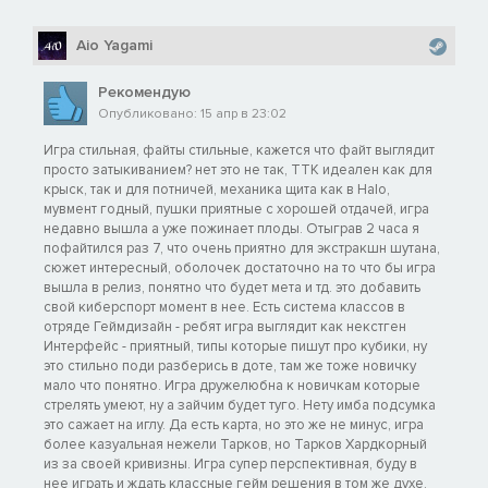
Aio Yagami
Рекомендую
Опубликовано: 15 апр в 23:02
Игра стильная, файты стильные, кажется что файт выглядит
просто затыкиванием? нет это не так, ТТК идеален как для
крыск, так и для потничей, механика щита как в Halo,
мувмент годный, пушки приятные с хорошей отдачей, игра
недавно вышла а уже пожинает плоды. Отыграв 2 часа я
пофайтился раз 7, что очень приятно для экстракшн шутана,
сюжет интересный, оболочек достаточно на то что бы игра
вышла в релиз, понятно что будет мета и тд. это добавить
свой киберспорт момент в нее. Есть система классов в
отряде Геймдизайн - ребят игра выглядит как некстген
Интерфейс - приятный, типы которые пишут про кубики, ну
это стильно поди разберись в доте, там же тоже новичку
мало что понятно. Игра дружелюбна к новичкам которые
стрелять умеют, ну а зайчим будет туго. Нету имба подсумка
это сажает на иглу. Да есть карта, но это же не минус, игра
более казуальная нежели Тарков, но Тарков Хардкорный
из за своей кривизны. Игра супер перспективная, буду в
нее играть и ждать классные гейм решения в том же духе.