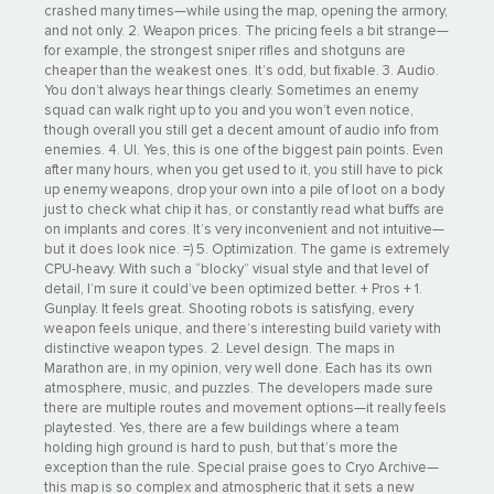
crashed many times—while using the map, opening the armory,
and not only. 2. Weapon prices. The pricing feels a bit strange—
for example, the strongest sniper rifles and shotguns are
cheaper than the weakest ones. It’s odd, but fixable. 3. Audio.
You don’t always hear things clearly. Sometimes an enemy
Никто не знает, что случилось сто лет назад, когда
squad can walk right up to you and you won’t even notice,
экспедиция «Марафон» перестала выходить на связь. Вы
though overall you still get a decent amount of audio info from
проникли на территорию, контролируемую ОКСЗ, и получили
enemies. 4. UI. Yes, this is one of the biggest pain points. Even
уникальную возможность восстановить историю
after many hours, when you get used to it, you still have to pick
произошедшего. Углубитесь в недра колонии и откройте
up enemy weapons, drop your own into a pile of loot on a body
мрачные тайны прошлого Тау Кита.
just to check what chip it has, or constantly read what buffs are
on implants and cores. It’s very inconvenient and not intuitive—
СМЕРТЬ НАД ГОЛОВОЙ
but it does look nice. =) 5. Optimization. The game is extremely
CPU-heavy. With such a “blocky” visual style and that level of
detail, I’m sure it could’ve been optimized better. + Pros + 1.
Gunplay. It feels great. Shooting robots is satisfying, every
weapon feels unique, and there’s interesting build variety with
distinctive weapon types. 2. Level design. The maps in
Marathon are, in my opinion, very well done. Each has its own
atmosphere, music, and puzzles. The developers made sure
there are multiple routes and movement options—it really feels
playtested. Yes, there are a few buildings where a team
holding high ground is hard to push, but that’s more the
exception than the rule. Special praise goes to Cryo Archive—
this map is so complex and atmospheric that it sets a new