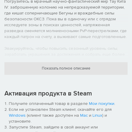
Погрузитесь в мрачный научно-фантастический мир Тау Кита
IV: заброшенную колонию на непредсказуемой территории,
где кишат соперничающие Бегуны и враждебные силы
безопасности ОКСЗ. Пока вы в одиночку или с отрядом
исследуете зоны в поисках ценностей, напряженная
разведка сменяется молниеносными PvP-перестрелками, где
каждый патрон на счету, а выживают самые подготовленные.
Эвакуируйтесь, чтобы повысить сезонный уровень силы,
заработать украшения за достижения и собрать еще более
сильные билды из добычи. Затем вновь поставьте свое
снаряжение на карту, чтобы попытаться добыть еще более
Показать полное описание
ценные награды в следующем забеге.
КЛАДБИЩЕ ВОЗМОЖНОСТЕЙ
Активация продукта в Steam
Получите оплаченный товар в разделе
Мои покупки
.
Если не установлен Steam клиент, скачайте его для
Windows
(клиент также доступен на
Mac
и
Linux
) и
установите.
Запустите Steam, зайдите в свой аккаунт или