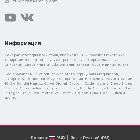
zuikov@steambuy.com
Информация
Сайт работает для всех стран, включая СНГ и Россию. Некоторые
товары имеют региональные ограничения, которые указаны в
описании товара или при оформлении заказа - будьте внимательны!
Все продаваемые ключи закупаются у официальных дилеров,
которые работают напрямую с издателями. В том числе с издателями:
1C, 2K, Bandai Namco, Curve Digital, Capcom, Codemasters, Deep Silver,
Disney, IO Interactive, Iceberg Interactive, Nordic Games, Paradox, Plug-
in-Digital, Take-Two Interactive, Team17, Ubisoft, Бука, Новый Диск и
другие
Валюта:
RUB
Язык:
Русский (RU)