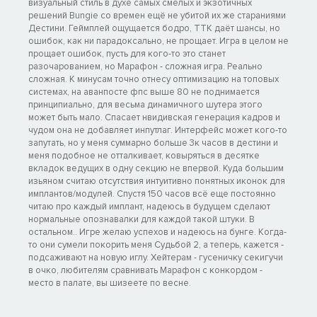
визуальный стиль в духе самых смелых и экзотичных
решений Bungie со времен ещё не убитой их же стараниями
Дестини. Геймплей ощущается бодро, ТТК даёт шансы, но
ошибок, как ни парадоксально, не прощает. Игра в целом не
прощает ошибок, пусть для кого-то это станет
разочарованием, но Марафон - сложная игра. Реально
сложная. К минусам точно отнесу оптимизацию на топовых
системах, на аванпосте фпс выше 80 не поднимается
принципиально, для весьма динамичного шутера этого
может быть мало. Спасает нвидивская генерация кадров и
чудом она не добавляет инпутлаг. Интерфейс может кого-то
запутать, но у меня суммарно больше 3к часов в дестини и
меня подобное не отталкивает, ковыряться в десятке
вкладок ведущих в одну секцию не впервой. Куда большим
изьяном считаю отсутствия интуитивно понятных иконок для
имплантов/модулей. Спустя 150 часов всё еще постоянно
читаю про каждый имплант, надеюсь в будущем сделают
нормальные опознавалки для каждой такой штуки. В
остальном.. Игре желаю успехов и надеюсь на бунге. Когда-
то они сумели покорить меня Судьбой 2, а теперь, кажется -
подсаживают на новую иглу. Хейтерам - гусеничку секигучи
в очко, любителям сравнивать Марафон с конкордом -
место в палате, вы шизеете по весне.