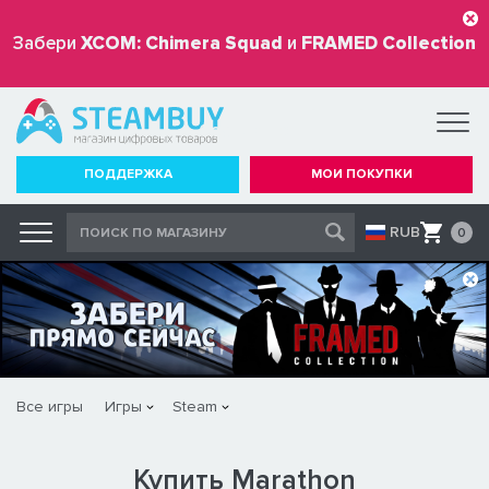
Забери
XCOM: Chimera Squad
и
FRAMED Collection
бесплатно
ПОДДЕРЖКА
МОИ ПОКУПКИ
RUB
0
Все игры
Игры
Steam
Купить Marathon