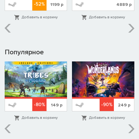
-52%
1199
р
4889
р
Добавить в корзину
Добавить в корзину
Бросьте вызов неизвестности, играя в отряде из двух или
трех Бегунов, либо в одиночном лобби. Также вы можете
Популярное
проникнуть в уже идущие командные сессии в роли РУКа —
одинокого добытчика, у которого нет стартового
снаряжения, а значит, и терять ему нечего. Чтобы сражаться
с общими врагами, заключайте непростые альянсы с
Бегунами-соперниками через чат поблизости, но помните:
новые союзники способны на предательство. Сражайтесь
без жалости: единственный выживший может вернуть к
жизни весь свой отряд.
-80%
-90%
149
р
249
р
Соревнуйтесь в рейтинговом режиме, чтобы испытать свои
навыки и доказать, что вы лучший Бегун на Тау Кита.
Добавить в корзину
Добавить в корзину
ВЛИЯНИЕ — СИЛА