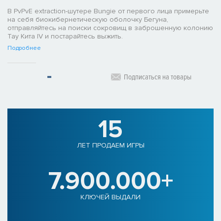
В PvPvE extraction-шутере Bungie от первого лица примерьте
на себя биокибернетическую оболочку Бегуна,
отправляйтесь на поиски сокровищ в заброшенную колонию
Тау Кита IV и постарайтесь выжить.
Подробнее
Подписаться на товары
15
ЛЕТ ПРОДАЕМ ИГРЫ
7.900.000+
КЛЮЧЕЙ ВЫДАЛИ