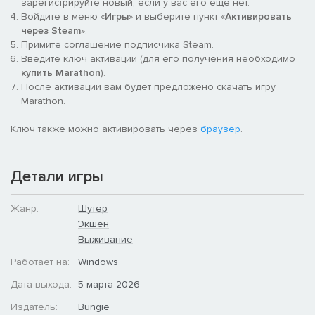
зарегистрируйте новый, если у вас его еще нет.
Войдите в меню «
Игры
» и выберите пункт «
Активировать
через Steam
».
Примите соглашение подписчика Steam.
Введите ключ активации (для его получения необходимо
купить Marathon
).
После активации вам будет предложено скачать игру
Marathon.
Ключ также можно активировать через
браузер
.
Детали игры
Пробирайтесь сквозь заброшенные лаборатории, суровые
пейзажи и аванпосты службы безопасности, чтобы забрать
Жанр:
Шутер
все, что осталось от пропавшей экспедиции. На Тау Кита
Экшен
смерть подстерегает повсюду: уникальные враги,
Выживание
динамические события и негостеприимное окружение.
Сложность повышается в каждой зоне, чтобы подготовить
Работает на:
Windows
вас к экспедиции на корабль ОКСЗ «Марафон», парящий в
небесах.
Дата выхода:
5 марта 2026
Издатель:
Bungie
МОЩНЫЕ. НАСТРАИВАЕМЫЕ.