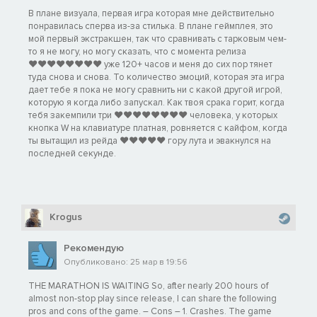
контракты, вы наращиваете базовую силу за счет сезонных
В плане визуала, первая игра которая мне действительно
улучшений, таких как апгрейды оболочки Бегуна, усиленная
понравилась сперва из-за стилька. В плане геймплея, это
стартовая экипировка, расширенное хранилище и
мой первый экстракшен, так что сравнивать с тарковым чем-
специализированные товары в обмен на лишнюю добычу.
то я не могу, но могу сказать, что с момента релиза
♥♥♥♥♥♥♥♥ уже 120+ часов и меня до сих пор тянет
РЕКОНСТРУКЦИЯ ИСТИНЫ
туда снова и снова. То количество эмоций, которая эта игра
дает тебе я пока не могу сравнить ни с какой другой игрой,
которую я когда либо запускал. Как твоя срака горит, когда
тебя закемпили три ♥♥♥♥♥♥♥♥ человека, у которых
кнопка W на клавиатуре платная, ровняется с кайфом, когда
ты вытащил из рейда ♥♥♥♥♥ гору лута и эвакнулся на
последней секунде.
Krogus
Рекомендую
Опубликовано: 25 мар в 19:56
THE MARATHON IS WAITING So, after nearly 200 hours of
almost non-stop play since release, I can share the following
pros and cons of the game. – Cons – 1. Crashes. The game