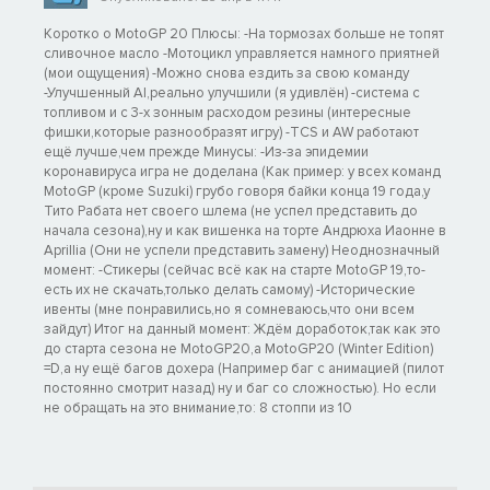
Коротко о MotoGP 20 Плюсы: -На тормозах больше не топят
сливочное масло -Мотоцикл управляется намного приятней
(мои ощущения) -Можно снова ездить за свою команду
-Улучшенный AI,реально улучшили (я удивлён) -система с
топливом и с 3-х зонным расходом резины (интересные
фишки,которые разнообразят игру) -TCS и AW работают
ещё лучше,чем прежде Минусы: -Из-за эпидемии
коронавируса игра не доделана (Как пример: у всех команд
MotoGP (кроме Suzuki) грубо говоря байки конца 19 года,у
Тито Рабата нет своего шлема (не успел представить до
начала сезона),ну и как вишенка на торте Андрюха Иаонне в
Aprillia (Они не успели представить замену) Неоднозначный
момент: -Стикеры (сейчас всё как на старте MotoGP 19,то-
есть их не скачать,только делать самому) -Исторические
ивенты (мне понравились,но я сомневаюсь,что они всем
зайдут) Итог на данный момент: Ждём доработок,так как это
до старта сезона не MotoGP20,а MotoGP20 (Winter Edition)
=D,а ну ещё багов дохера (Например баг с анимацией (пилот
постоянно смотрит назад) ну и баг со сложностью). Но если
не обращать на это внимание,то: 8 стоппи из 10