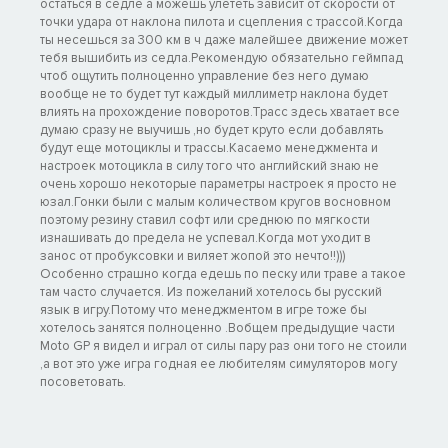
остаться в седле а можешь улететь зависит от скорости от
точки удара от наклона пилота и сцепления с трассой.Когда
ты несешься за 300 км в ч даже малейшее движение может
тебя вышибить из седла.Рекомендую обязательно геймпад
чтоб ощутить полноценно управление без него думаю
вообще не то будет тут каждый миллиметр наклона будет
влиять на прохождение поворотов.Трасс здесь хватает все
думаю сразу не выучишь ,но будет круто если добавлять
будут еще мотоциклы и трассы.Касаемо менеджмента и
настроек мотоцикла в силу того что английский знаю не
очень хорошо некоторые параметры настроек я просто не
юзал.Гонки были с малым количеством кругов восновном
поэтому резину ставил софт или среднюю по мягкости
изнашивать до предела не успевал.Когда мот уходит в
занос от пробуксовки и виляет жопой это нечто!!)))
Особенно страшно когда едешь по песку или траве а такое
там часто случается. Из пожеланий хотелось бы русский
язык в игру.Потому что менеджментом в игре тоже бы
хотелось занятся полноценно .Вобщем предыдущие части
Moto GP я видел и играл от силы пару раз они того не стоили
,а вот это уже игра годная ее любителям симуляторов могу
посоветовать.