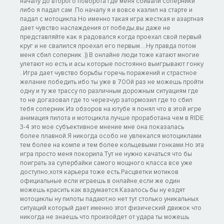
началу до второго поворота где меня сбивали соперники
либо я падал сам .По началу я и вовсе казлил на старте и
падал с мотоцикла.Но именно такая игра жесткая и азартная
дает чувство наслаждения от победы,вы даже не
представляйте как я радовался когда проехал свой первый
круг и не свалился проехал его первым....Ну правда потом
меня сбил соперник .)) В онлайне люди тоже катают многие
улетают но есть и асы которые постоянно выигрывают гонку
. Игра дает чувство борьбы горечь поражений и страстное
желание победить ибо ты уже в 700й раз не можешь пройти
одну и ту же трассу по различным дорожным ситуациям где
то не догазовал где то черезчур затормозил где то сбил
тебя соперник.Из обзоров на ютубе я понял что в этой игре
анимация пилота и мотоцикла лучше проработана чем в RIDE
3-4 это мое субъективное мнение мне она показалась
более плавной.Я никогда особо не увлекался мотоциклами
тем более на компе и тем более кольцевыми гонками.Но эта
игра просто меня покорила.Тут не нужно качаться что бы
поиграть за супербайки самого мощного класса все уже
доступно,хотя карьера тоже есть.Расцветки мотиков
официальные если играешь в онлайне,если же один
можешь красить как вздумается.Казалось бы ну ездят
мотоциклы ну пилоты падают,но нет тут столько уникальных
ситуаций который дает именно этот физический движок что
никогда не знаешь что произойдет от удара ты можешь