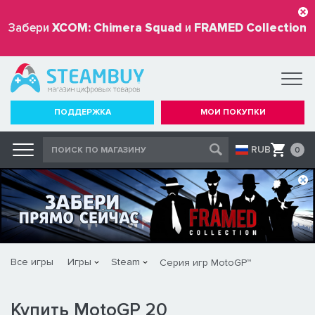
Забери
XCOM: Chimera Squad
и
FRAMED Collection
бесплатно
ПОДДЕРЖКА
МОИ ПОКУПКИ
RUB
0
Все игры
Игры
Steam
Серия игр MotoGP™
Купить MotoGP 20