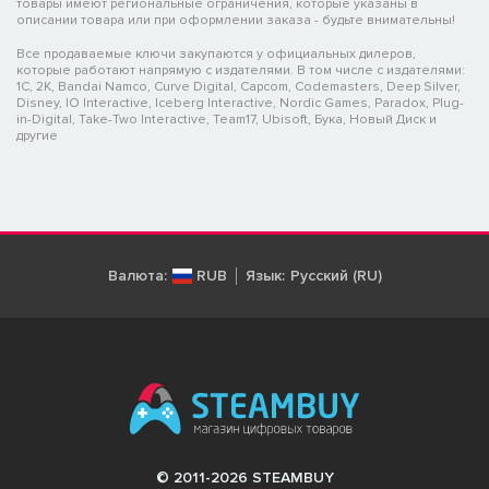
товары имеют региональные ограничения, которые указаны в
описании товара или при оформлении заказа - будьте внимательны!
Все продаваемые ключи закупаются у официальных дилеров,
которые работают напрямую с издателями. В том числе с издателями:
1C, 2K, Bandai Namco, Curve Digital, Capcom, Codemasters, Deep Silver,
Disney, IO Interactive, Iceberg Interactive, Nordic Games, Paradox, Plug-
in-Digital, Take-Two Interactive, Team17, Ubisoft, Бука, Новый Диск и
другие
Валюта:
RUB
Язык:
Русский (RU)
© 2011-2026 STEAMBUY