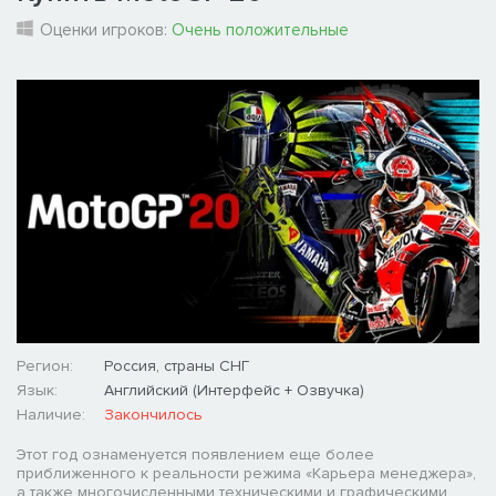
Оценки игроков:
Очень положительные
Регион:
Россия, страны СНГ
Язык:
Английский (Интерфейс + Озвучка)
Наличие:
Закончилось
Этот год ознаменуется появлением еще более
приближенного к реальности режима «Карьера менеджера»,
а также многочисленными техническими и графическими