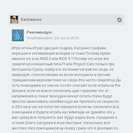
Kentawrus
Рекомендую
Опубликовано: 23 сен в 08:31
Игра огонь.Играл два дня подряд .Касаемо графики
хорошая и оптимизация вобщем то тоже.Почему купил
именно ее а не RIDE 3 или RIDE 4 ? Потому что игра эта
симулятор конкретный типа F1 или Project Cars только про
мотоциклы.Сразу скажу кто за тюнингом вам не сюда ,за
природой ,стопсигналами на жопе мотоцикла и прочим
гражданским версиям тоже не сюда.Это чисто симулятор.Да
есть помощники но они не особо спасают если играть на Pro
физике,если их вовсе отключить даю гарантию что от
напряжения в гонке твои руки начнут потеть глаза будут
яростно выискивать лазейки куда же пролезть на скорости
в 250 км в час на пологом повороте.Если вы отключите все
помощники и будете играть на геймпаде не думайте что у
вас сразу все получится ,вас будут ждать боль страдания и
агония,благо загрузки в игре быстрые .Насколько все
жестоко без помощников ну скажу сразу что я доезжал по