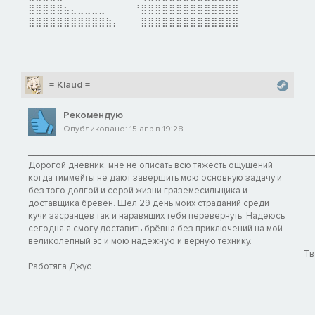
⣿⣿⣿⣿⣿⣦⣄⣀⣀⣀⣀⠀⠀⠀⠀⠘⣿⣿⣿⣿⣿⣿⣿⣿⣿⣿⣿⣿⣿⣿
⣿⣿⣿⣿⣿⣿⣿⣿⣿⣿⣿⣷⡄⠀⠀⠀⣿⣿⣿⣿⣿⣿⣿⣿⣿⣿⣿⣿⣿⣿
= Klaud =
Рекомендую
Опубликовано: 15 апр в 19:28
__________________________________________________________
Дорогой дневник, мне не описать всю тяжесть ощущений
когда тиммейты не дают завершить мою основную задачу и
без того долгой и серой жизни гряземесильщика и
доставщика брёвен. Шёл 29 день моих страданий среди
кучи засранцев так и наравящих тебя перевернуть. Надеюсь
сегодня я смогу доставить брёвна без приключений на мой
великолепный эс и мою надёжную и верную технику.
________________________________________________________Тв
Работяга Джус