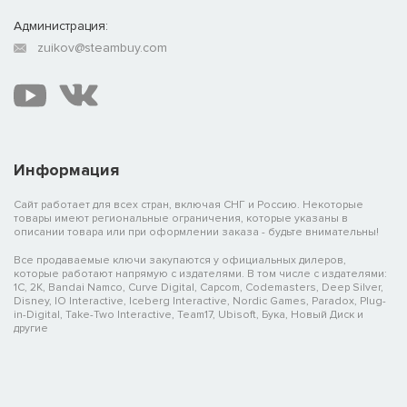
Администрация:
zuikov@steambuy.com
Информация
Сайт работает для всех стран, включая СНГ и Россию. Некоторые
товары имеют региональные ограничения, которые указаны в
описании товара или при оформлении заказа - будьте внимательны!
Все продаваемые ключи закупаются у официальных дилеров,
которые работают напрямую с издателями. В том числе с издателями:
1C, 2K, Bandai Namco, Curve Digital, Capcom, Codemasters, Deep Silver,
Disney, IO Interactive, Iceberg Interactive, Nordic Games, Paradox, Plug-
in-Digital, Take-Two Interactive, Team17, Ubisoft, Бука, Новый Диск и
другие