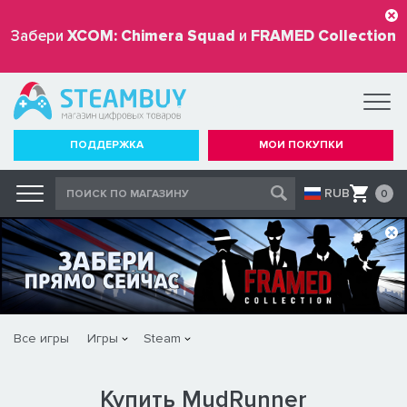
Забери
XCOM: Chimera Squad
и
FRAMED Collection
бесплатно
ПОДДЕРЖКА
МОИ ПОКУПКИ
RUB
0
Все игры
Игры
Steam
Купить MudRunner