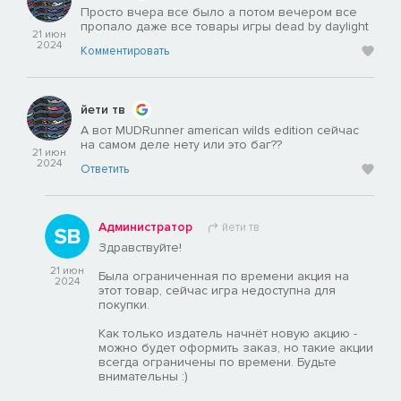
Просто вчера все было а потом вечером все
пропало даже все товары игры dead by daylight
21 июн
2024
Комментировать
йети тв
А вот MUDRunner american wilds edition сейчас
на самом деле нету или это баг??
21 июн
2024
Ответить
Администратор
йети тв
Здравствуйте!
21 июн
Была ограниченная по времени акция на
2024
этот товар, сейчас игра недоступна для
покупки.
Как только издатель начнёт новую акцию -
можно будет оформить заказ, но такие акции
всегда ограничены по времени. Будьте
внимательны :)