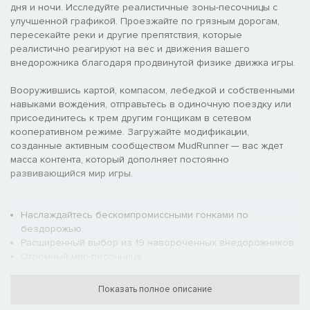
дня и ночи. Исследуйте реалистичные зоны-песочницы с
улучшенной графикой. Проезжайте по грязным дорогам,
пересекайте реки и другие препятствия, которые
реалистично реагируют на вес и движения вашего
внедорожника благодаря продвинутой физике движка игры.
Вооружившись картой, компасом, лебедкой и собственными
навыками вождения, отправьтесь в одиночную поездку или
присоединитесь к трем другим гонщикам в сетевом
кооперативном режиме. Загружайте модификации,
созданные активным сообществом MudRunner — вас ждет
масса контента, который дополняет постоянно
развивающийся мир игры.
Наслаждайтесь бескомпромиссными гонками по
бездорожью.
Расширенный выбор из 19 навороченных внедорожников
Огромный мир-песочница
Переработанная графика и продвинутая физика для
невероятного реализма
Показать полное описание
Опасные задания в экстремальных условиях