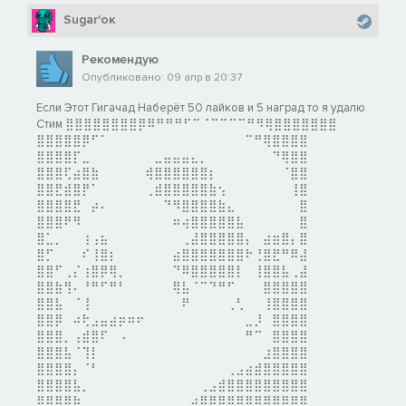
Sugar'oк
Рекомендую
Опубликовано: 09 апр в 20:37
Если Этот Гигачад Наберёт 50 лайков и 5 наград то я удалю
Стим ⣿⣿⣿⣿⣿⣿⣿⣿⡿⠿⠛⠛⠛⠋⠉⠈⠉⠉⠉⠉⠛⠻⢿⣿⣿⣿⣿⣿⣿⣿
⣿⣿⣿⣿⣿⡿⠋⠁⠀⠀⠀⠀⠀⠀⠀⠀⠀⠀⠀⠀⠀⠀⠀⠉⠛⢿⣿⣿⣿⣿
⣿⣿⣿⣿⡏⣀⠀⠀⠀⠀⠀⠀⠀⣀⣤⣤⣤⣄⡀⠀⠀⠀⠀⠀⠀⠀⠙⢿⣿⣿
⣿⣿⣿⢏⣴⣿⣷⠀⠀⠀⠀⠀⢾⣿⣿⣿⣿⣿⣿⡆⠀⠀⠀⠀⠀⠀⠀⠈⣿⣿
⣿⣿⣟⣾⣿⡟⠁⠀⠀⠀⠀⠀⢀⣾⣿⣿⣿⣿⣿⣷⢢⠀⠀⠀⠀⠀⠀⠀⢸⣿
⣿⣿⣿⣿⣟⠀⡴⠄⠀⠀⠀⠀⠀⠀⠙⠻⣿⣿⣿⣿⣷⣄⠀⠀⠀⠀⠀⠀⠀⣿
⣿⣿⣿⠟⠻⠀⠀⠀⠀⠀⠀⠀⠀⠀⠀⠶⢴⣿⣿⣿⣿⣿⣧⠀⠀⠀⠀⠀⠀⣿
⣿⣁⡀⠀⠀⢰⢠⣦⠀⠀⠀⠀⠀⠀⠀⠀⢀⣼⣿⣿⣿⣿⣿⡄⠀⣴⣶⣿⡄⣿
⣿⡋⠀⠀⠀⠎⢸⣿⡆⠀⠀⠀⠀⠀⠀⣴⣿⣿⣿⣿⣿⣿⣿⠗⢘⣿⣟⠛⠿⣼
⣿⣿⠋⢀⡌⢰⣿⡿⢿⡀⠀⠀⠀⠀⠀⠙⠿⣿⣿⣿⣿⣿⡇⠀⢸⣿⣿⣧⢀⣼
⣿⣿⣷⢻⠄⠘⠛⠋⠛⠃⠀⠀⠀⠀⠀⢿⣧⠈⠉⠙⠛⠋⠀⠀⠀⣿⣿⣿⣿⣿
⣿⣿⣧⠀⠈⢸⠀⠀⠀⠀⠀⠀⠀⠀⠀⠀⠟⠀⠀⠀⠀⢀⢃⠀⠀⢸⣿⣿⣿⣿
⣿⣿⡿⠀⠴⢗⣠⣤⣴⡶⠶⠖⠀⠀⠀⠀⠀⠀⠀⠀⠀⠀⠀⣀⡸⠀⣿⣿⣿⣿
⣿⣿⣿⡀⢠⣾⣿⠏⠀⠠⠀⠀⠀⠀⠀⠀⠀⠀⠀⠀⠀⠀⠀⠛⠉⠀⣿⣿⣿⣿
⣿⣿⣿⣧⠈⢹⡇⠀⠀⠀⠀⠀⠀⠀⠀⠀⠀⠀⠀⠀⠀⠀⠀⠀⠀⣰⣿⣿⣿⣿
⣿⣿⣿⣿⡄⠈⠃⠀⠀⠀⠀⠀⠀⠀⠀⠀⠀⠀⠀⠀⠀⢀⣠⣴⣾⣿⣿⣿⣿⣿
⣿⣿⣿⣿⣧⡀⠀⠀⠀⠀⠀⠀⠀⠀⠀⠀⠀⠀⢀⣠⣾⣿⣿⣿⣿⣿⣿⣿⣿⣿
⣿⣿⣿⣿⣷⠀⠀⠀⠀⠀⠀⠀⠀⠀⠀⠀⢀⣴⣿⣿⣿⣿⣿⣿⣿⣿⣿⣿⣿⣿