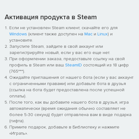
Играйте в одиночку или в сетевом кооперативном режиме
для 2-4 игроков!
Загружаемые моды на ПК для нескончаемого веселья
Активация продукта в Steam
Если не установлен Steam клиент, скачайте его для
Windows
(клиент также доступен на
Mac
и
Linux
) и
установите.
Запустите Steam, зайдите в свой аккаунт или
зарегистрируйте новый, если у вас его еще нет.
При оформлении заказа, предоставьте ссылку на свой
профиль в Steam или ваш
SteamID
состоящий из 18 цифр
(765***).
Ожидайте приглашения от нашего бота (если у вас аккаунт
с ограниченными правами) или добавьте бота в друзья
(ссылка на бота будет предоставлена после успешной
оплаты).
После того, как вы добавите нашего бота в друзья, игра
автоматически (время ожидания обычно составляет не
более 5-30 секунд) будет отправлена вам в виде подарка
(гифта).
Примите подарок, добавьте в Библиотеку и нажмите
«Играть».