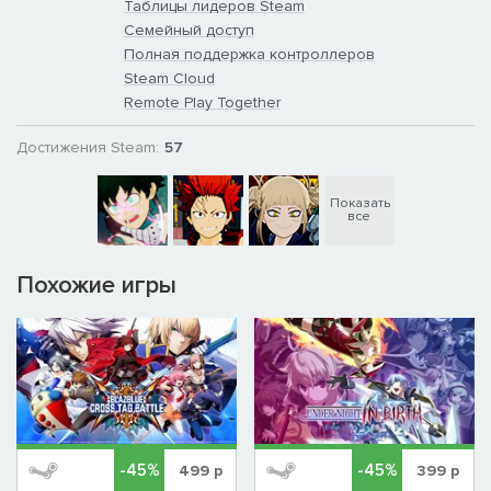
Таблицы лидеров Steam
Семейный доступ
Полная поддержка контроллеров
Steam Cloud
Remote Play Together
Достижения Steam:
57
Показать
все
Похожие игры
-45%
-45%
499
р
399
р