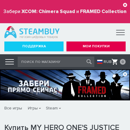
Забери
XCOM: Chimera Squad
и
FRAMED Collection
бесплатно
ПОДДЕРЖКА
МОИ ПОКУПКИ
RUB
0
Все игры
Игры
Steam
Купить MY HERO ONE'S JUSTICE