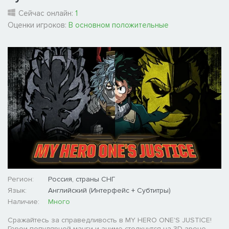
Сейчас онлайн:
1
Оценки игроков:
В основном положительные
Регион:
Россия, страны СНГ
Язык:
Английский (Интерфейс + Субтитры)
Наличие:
Много
Сражайтесь за справедливость в MY HERO ONE'S JUSTICE!
Герои популярной манги и аниме столкнутся на 3D арене