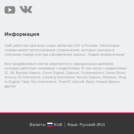
Информация
Сайт работает для всех стран, включая СНГ и Россию. Некоторые
товары имеют региональные ограничения, которые указаны в
описании товара или при оформлении заказа - будьте внимательны!
Все продаваемые ключи закупаются у официальных дилеров,
которые работают напрямую с издателями. В том числе с издателями:
1C, 2K, Bandai Namco, Curve Digital, Capcom, Codemasters, Deep Silver,
Disney, IO Interactive, Iceberg Interactive, Nordic Games, Paradox, Plug-
in-Digital, Take-Two Interactive, Team17, Ubisoft, Бука, Новый Диск и
другие
Валюта:
RUB
Язык:
Русский (RU)