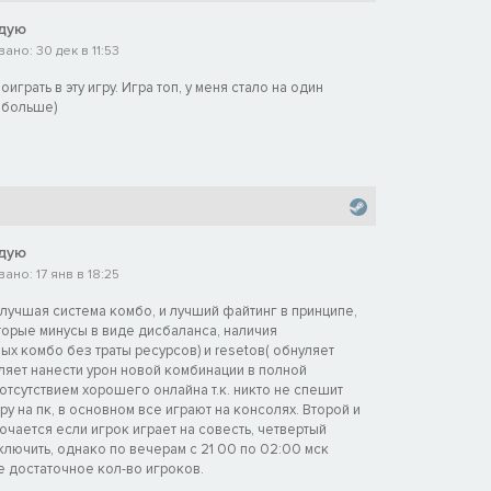
дую
но: 30 дек в 11:53
играть в эту игру. Игра топ, у меня стало на один
 больше)
дую
но: 17 янв в 18:25
 лучшая система комбо, и лучший файтинг в принципе,
торые минусы в виде дисбаланса, наличия
х комбо без траты ресурсов) и resetов( обнуляет
ляет нанести урон новой комбинации в полной
е отсутствием хорошего онлайна т.к. никто не спешит
гру на пк, в основном все играют на консолях. Второй и
ючается если игрок играет на совесть, четвертый
ключить, однако по вечерам с 21 00 по 02:00 мск
е достаточное кол-во игроков.