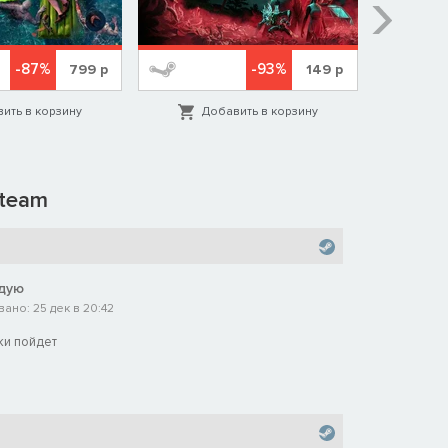
-87%
-93%
799
р
149
р
ить в корзину
Добавить в корзину
Д
team
дую
ано: 25 дек в 20:42
ки пойдет