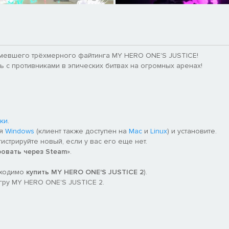
мевшего трёхмерного файтинга MY HERO ONE'S JUSTICE!
 с противниками в эпических битвах на огромных аренах!
ки
.
ля
Windows
(клиент также доступен на
Mac
и
Linux
) и установите.
гистрируйте новый, если у вас его еще нет.
ровать через Steam
».
бходимо
купить MY HERO ONE'S JUSTICE 2
).
гру MY HERO ONE'S JUSTICE 2.