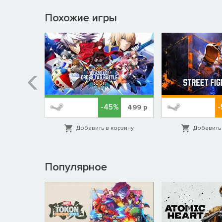
Похожие игры
-45%
-
1949
р
499
р
орзину
Добавить в корзину
Добавить 
Популярное