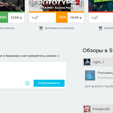
-48%
-70%
1299
р
1499
р
в корзину
Добавить в корзину
Добав
Обзоры в S
e в браузере и авторизуйтесь заново :)
Light_1
Рекомен
Опубликов
Опубликовать
для фаната герой
КордесДи