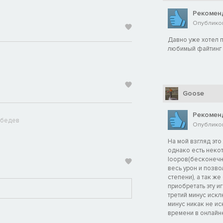
Рекомен
Опубликова
Давно уже хотел по
любимый файтинг
Goose
Рекомен
ебедев
Опубликова
На мой взгляд это
однако есть неко
loopов(бесконечны
весь урон и позво
степени), а так ж
приобретать эту и
третий минус искл
минус никак не ис
времени в онлайн