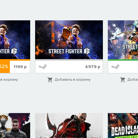
52%
1199
р
4979
р
в корзину
Добавить в корзину
Добав