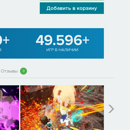
Добавить в корзину
0+
49.596+
В
ИГР В НАЛИЧИИ
Отзывы
3