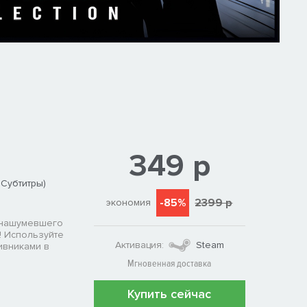
349 р
 Субтитры)
-85%
2399 р
экономия
 нашумевшего
! Используйте
Активация:
Steam
ивниками в
Мгновенная доставка
Купить сейчас