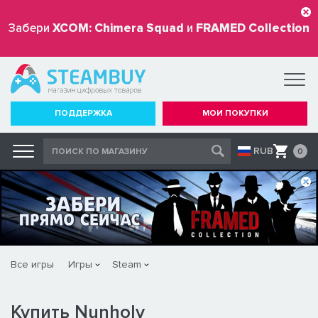
Забери
XCOM: Chimera Squad
и
FRAMED Collection
бесплатно
ПОДДЕРЖКА
МОИ ПОКУПКИ
RUB
0
Все игры
Игры
Steam
Купить Nunholy