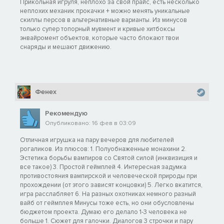
Прикольная игруля, неплохо за свой прайс, есть несколько
неплохих механик прокачки + можно менять уникальные
скиллы персов в альтернативные варианты. Из минусов
только супер топорный мувмент и кривые хитбоксы
энвайромент объектов, которые часто блокают твои
снаряды и мешают движению.
Фенех
Рекомендую
Опубликовано: 16 фев в 03:09
Отличная игрушка на пару вечеров для любителей
рогаликов. Из плюсов: 1. Полуобнаженные монахини 2.
Эстетика борьбы вампиров со Святой силой (инквизиция и
все такое) 3. Простой геймплей 4. Интересная задумка
противостояния вампирской и человеческой природы при
прохождении (от этого зависят концовки) 5. Легко вкатится,
игра расслабляет 6. На разных охотниках немного разный
вайб от геймплея Минусы тоже есть, но они обусловлены
бюджетом проекта. Думаю его делало 1-3 человека не
больше 1. Сюжет для галочки. Диалогов 3 строчки и пару