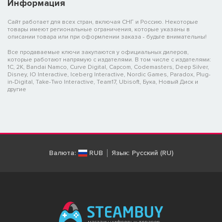
Информация
Сайт работает для всех стран, включая СНГ и Россию. Некоторые
товары имеют региональные ограничения, которые указаны в
описании товара или при оформлении заказа - будьте внимательны!
Все продаваемые ключи закупаются у официальных дилеров,
которые работают напрямую с издателями. В том числе с издателями:
1C, 2K, Bandai Namco, Curve Digital, Capcom, Codemasters, Deep Silver,
Disney, IO Interactive, Iceberg Interactive, Nordic Games, Paradox, Plug-
in-Digital, Take-Two Interactive, Team17, Ubisoft, Бука, Новый Диск и
другие
Валюта:
RUB
Язык:
Русский (RU)