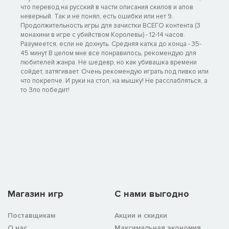
что перевод на русский в части описания скилов и апов
неверный. Так и не понял, есть ошибки или нет 9.
Продолжительность игры для зачистки ВСЕГО контента (3
монахини в игре с убийством Королевы) - 12-14 часов.
Разумеется, если не дохнуть. Средняя катка до конца - 35-
45 минут В целом мне все понравилось, рекомендую для
любителей жанра. Не шедевр, но как убивашка времени
сойдет, затягивает. Очень рекомендую играть под пивко или
что покрепче. И руки на стол, на мышку! Не расслабляться, а
то Зло победит!
Магазин игр
C нами выгодно
Поставщикам
Акции и скидки
О нас
Максимальная экономия