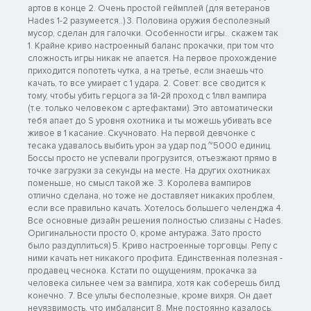
артов в конце 2. Очень простой геймплей (для ветеранов
Hades 1-2 разумеется..) 3. Половина оружия бесполезный
мусор, сделан для галочки. Особенности игры.. скажем так
1. Крайне криво настроенный баланс прокачки, при том что
сложность игры никак не апается. На первое прохождение
приходится попотеть чутка, а на третье, если знаешь что
качать, то все умирает с 1 удара. 2. Совет: все сводится к
тому, чтобы убить герцога за 1й-2й проход с 1лвл вампира
(т.е. только человеком с артефактами). Это автоматически
тебя апает до S уровня охотника и ты можешь убивать все
живое в 1 касание. Скучновато. На первой девчонке с
тесака удавалось выбить урон за удар под ~5000 единиц.
Боссы просто не успевали прогрузится, отъезжают прямо в
точке загрузки за секунды на месте. На других охотниках
поменьше, но смысл такой же. 3. Королева вампиров
отлично сделана, но тоже не доставляет никаких проблем,
если все правильно качать. Хотелось большего челенджа 4.
Все основные дизайн решения полностью слизаны с Hades.
Оригинальности просто 0, кроме антуража. Зато просто
было раздуплиться) 5. Криво настроенные торговцы. Репу с
ними качать нет никакого профита. Единственная полезная -
продавец чеснока. Кстати по ощущениям, прокачка за
человека сильнее чем за вампира, хотя как соберешь билд
конечно. 7. Все ульты бесполезные, кроме вихря. Он дает
неуязвимость, что имбалансит 8. Мне постоянно казалось,