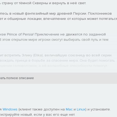
 страну от тёмной Скверны и вернуть в неё свет.
итесь в новый фэнтезийный мир древней Персии. Поклонников
т и обширные локации, впечатление от которых может потягатьс
зе Prince of Persia! Приключение не движется по заданной
 этом открытом мире игроки смогут выбирать свой путь и тем
 встретить Элику (Elika), величайшую союзницу во всей серии.
овождать принца в борьбе за спасение мира. Она будет помогать
решении головоломок, а её волшебные способности помогут
е смертельно опасные парные прыжки и исполнять
ать полное описание
ля
Windows
(клиент также доступен на
Mac
и
Linux
) и установите.
гистрируйте новый, если у вас его еще нет.