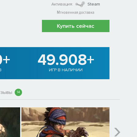
Активация:
Steam
Мгновенная доставка
Купить сейчас
0+
49.908+
В
ИГР В НАЛИЧИИ
тзывы
14