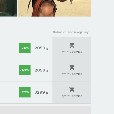
Добавить все в корзину
2059
-24%
р
Купить сейчас
2059
-43%
р
Купить сейчас
3299
-27%
р
Купить сейчас