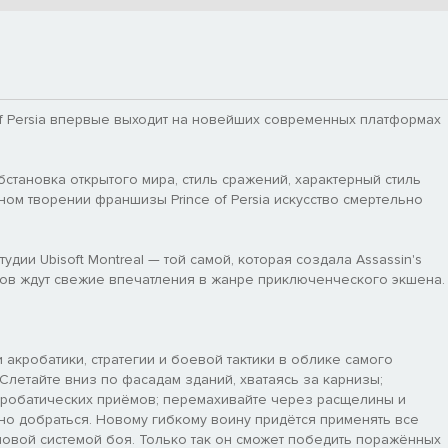
 Persia впервые выходит на новейших современных платформах
бстановка открытого мира, стиль сражений, характерный стиль
дном творении франшизы Prince of Persia искусство смертельно
дии Ubisoft Montreal — той самой, которая создала Assassin's
оков ждут свежие впечатления в жанре приключенческого экшена.
акробатики, стратегии и боевой тактики в облике самого
Слетайте вниз по фасадам зданий, хватаясь за карнизы;
кробатических приёмов; перемахивайте через расщелины и
жно добраться. Новому гибкому воину придётся применять все
новой системой боя. Только так он сможет победить поражённых