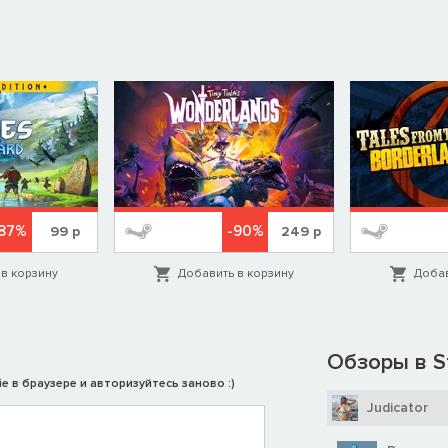
87%
-90%
99
р
249
р
в корзину
Добавить в корзину
Добав
Обзоры в S
e в браузере и авторизуйтесь заново :)
Judicator