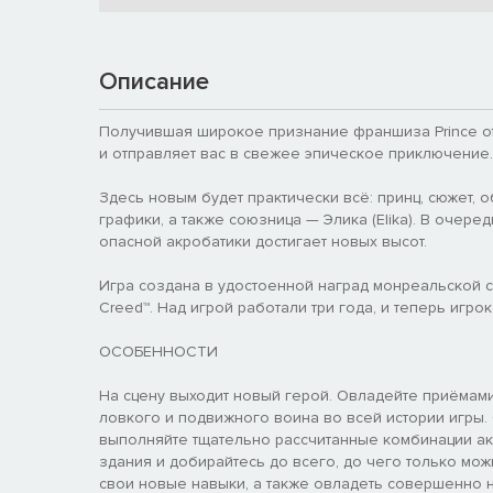
Описание
Получившая широкое признание франшиза Prince of
и отправляет вас в свежее эпическое приключение.
Здесь новым будет практически всё: принц, сюжет, о
графики, а также союзница — Элика (Elika). В очере
опасной акробатики достигает новых высот.
Игра создана в удостоенной наград монреальской сту
Creed™. Над игрой работали три года, и теперь игр
ОСОБЕННОСТИ
На сцену выходит новый герой. Овладейте приёмами 
ловкого и подвижного воина во всей истории игры. 
выполняйте тщательно рассчитанные комбинации а
здания и добирайтесь до всего, до чего только мо
свои новые навыки, а также овладеть совершенно 