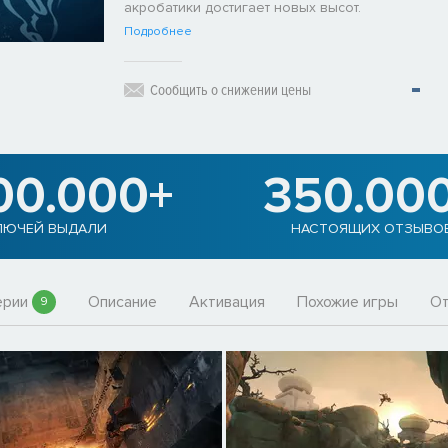
акробатики достигает новых высот.
Подробнее
Сообщить о снижении цены
00.000+
350.00
ЛЮЧЕЙ ВЫДАЛИ
НАСТОЯЩИХ ОТЗЫВО
ерии
Описание
Активация
Похожие игры
О
9