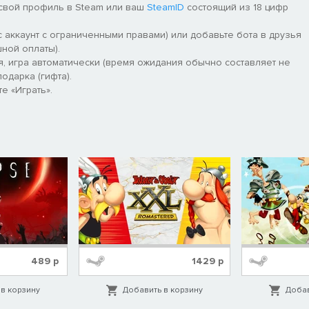
 свой профиль в Steam или ваш
SteamID
состоящий из 18 цифр
 аккаунт с ограниченными правами) или добавьте бота в друзья
ной оплаты).
я, игра автоматически (время ожидания обычно составляет не
одарка (гифта).
е «Играть».
489
р
1429
р
в корзину
Добавить в корзину
Добав