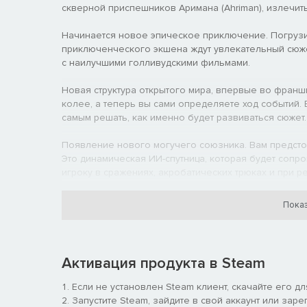
скверной приспешников Аримана (Ahriman), излечить
Начинается новое эпическое приключение. Погруз
приключенческого экшена ждут увлекательный сюже
с наилучшими голливудскими фильмами.
Новая структура открытого мира, впервые во франши
колее, а теперь вы сами определяете ход событий. В
самым решать, как именно будет развиваться сюжет.
Появление нового могучего союзника. Вам предстоит
Это динамическая ИИ-спутница, которая будет сопр
игроку в сражениях, акробатических трюках и при 
принцу выполнять невероятные, невиданные прежд
сокрушительные комбинации боевых приёмов.
Показ
Активация продукта в Steam
Если не установлен Steam клиент, скачайте его д
Запустите Steam, зайдите в свой аккаунт или заре