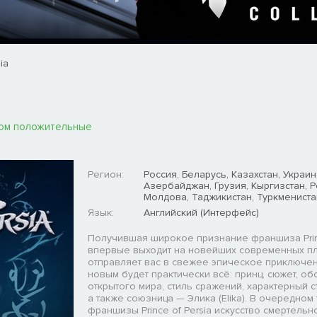
ia
ом положительные
Регион:
Россия, Беларусь, Казахстан, Украин
Азербайджан, Грузия, Кыргизстан, 
Молдова, Таджикистан, Туркмениста
Язык:
Английский (Интерфейс)
Получившая широкое признание франшиза Princ
впервые выходит на новейших современных п
отправляет вас в свежее эпическое приключен
новым будет практически всё: принц, сюжет, об
открытого мира, стиль сражений, характерный с
а также союзница — Элика (Elika). В очередном
франшизы Prince of Persia искусство смертель