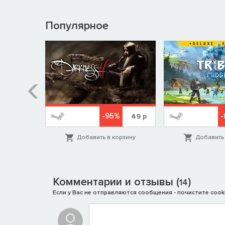
Популярное
-95%
-
799
р
49
р
орзину
Добавить в корзину
Добавить 
Комментарии и отзывы (
)
14
Если у Вас не отправляются сообщения - почистите cooki