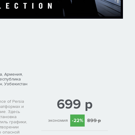
а, Армения,
Республика
н, Узбекистан
699 р
e of Persia
латформах и
ие. Здесь
становка
-22%
899 р
экономия
тиль графики,
 творении
но опасной