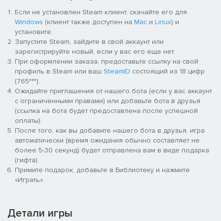
контроллер PlayStation®5 DualSense™ к PC по проводному
Если не установлен Steam клиент, скачайте его для
соединению. Разумеется, вы можете использовать и другие
Windows
(клиент также доступен на
Mac
и
Linux
) и
контроллеры или геймпады, а также настроить управление
установите.
для клавиатуры и мыши.
Запустите Steam, зайдите в свой аккаунт или
зарегистрируйте новый, если у вас его еще нет.
Широкоэкранное чудо!
При оформлении заказа, предоставьте ссылку на свой
Любуйтесь фантастическими пейзажами Мира творчества в
профиль в Steam или ваш
SteamID
состоящий из 18 цифр
сверхшироком формате на экранах с соотношением сторон
(765***).
вплоть до 21:9*.
Ожидайте приглашения от нашего бота (если у вас аккаунт
с ограниченными правами) или добавьте бота в друзья
*Требуется совместимый PC и устройство вывода
(ссылка на бота будет предоставлена после успешной
изображения.
оплаты).
**Требуется устройство вывода изображения, совместимое
После того, как вы добавите нашего бота в друзья, игра
со стандартом HDMI 2.1.
автоматически (время ожидания обычно составляет не
более 5-30 секунд) будет отправлена вам в виде подарка
Интересная история…
(гифта).
Коварный Векс (полумифическое существо, порождённое
Примите подарок, добавьте в Библиотеку и нажмите
хаосом и страхом) похитил друзей Сэкбоя и заставил их
«Играть».
строить Хаосинатор.
Это чудовищное устройство угрожает превратить Мир
Детали игры
творчества из чудесной страны фантазий и невинных снов…