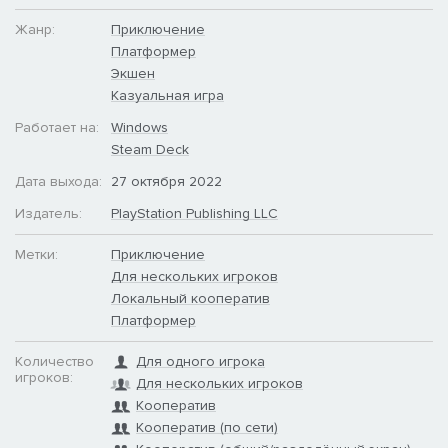
в уродливый безжизненный кошмар.
Жанр:
Приключение
О-о, демон!
Платформер
Экшен
Но в легендах тряпичного народа упоминается пророчество
Казуальная игра
об ордене вязаных рыцарей, легендарных защитников Мира
Работает на:
Windows
творчества.
Steam Deck
Только самые храбрые, бесстрашные, доблестные и
Дата выхода:
27 октября 2022
благородные герои способны спасти мир, победив в полной
опасностей драматической гонке со временем.
Издатель:
PlayStation Publishing LLC
Да, опасностей будет много.
Метки:
Приключение
Для нескольких игроков
Вы можете выйти им навстречу как в одиночку, так и вместе с
Локальный кооператив
отважными друзьями. Дорога приключений проведёт вас
Платформер
через самые заснеженные горы, самые непроходимые
джунгли, самые мокрые водоёмы и самые далёкие
Количество
Для одного игрока
космические колонии.
игроков:
Для нескольких игроков
Кооператив
Победите Векса. Спасите тряпичный народец. Спасите мир.
Кооператив (по сети)