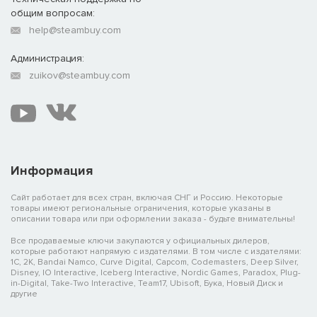
общим вопросам:
help@steambuy.com
Администрация:
zuikov@steambuy.com
Информация
Сайт работает для всех стран, включая СНГ и Россию. Некоторые
товары имеют региональные ограничения, которые указаны в
описании товара или при оформлении заказа - будьте внимательны!
Все продаваемые ключи закупаются у официальных дилеров,
которые работают напрямую с издателями. В том числе с издателями:
1C, 2K, Bandai Namco, Curve Digital, Capcom, Codemasters, Deep Silver,
Disney, IO Interactive, Iceberg Interactive, Nordic Games, Paradox, Plug-
in-Digital, Take-Two Interactive, Team17, Ubisoft, Бука, Новый Диск и
другие