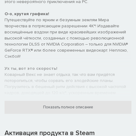
этого невероятного приключения на PC.
О-о, крутая графика!
Путешествуйте по ярким и безумным землям Мира
творчества в потрясающем разрешении 4К*! Издавайте
восхищённые вздохи при виде красивейших изображений
высокой чёткости, созданных с помощью революционной
технологии DLSS от NVIDIA Corporation – только для NVIDIA®
GeForce RTX® или более современных видеокарт. Неплохо,
Сэкбой!
Ух ты, вот это скорость!
Коварный Векс не знает отдыха, так что вам придётся
поторопиться, чтобы сорвать его злодейские планы.
Погрузитесь в бешеный ритм действия с высокой частотой
кадров, доходящей до 120 к/с*, ускоренным временем
загрузки и динамической частотой обновления**.
Показать полное описание
Всё под контролем!
Спасайте мир так, как вам хочется! Оцените невероятные
эффекты тактильной обратной связи и динамического
усилия на спусковых кнопках, разработанные специально
Активация продукта в Steam
для игры “Сэкбой™: Большое приключение”, подключив свой