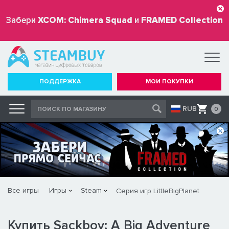
Забери
XCOM: Chimera Squad
и
FRAMED Collection
бесплатно
ПОДДЕРЖКА
МОИ ПОКУПКИ
RUB
0
Все игры
Игры
Steam
Серия игр LittleBigPlanet
Купить Sackboy: A Big Adventure