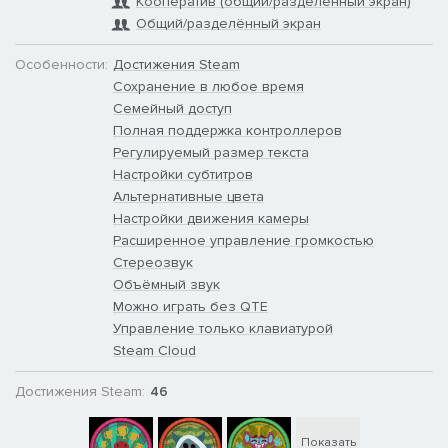
Пора исполнить своё предназначение, Сэкбой.
Кооператив (общий/разделённый экран)
Общий/разделённый экран
Тряпичный вундеркинд и мешковатый герой… станет
вязаным рыцарем.
Особенности:
Достижения Steam
Сохранение в любое время
Захватывающие платформенные приключения.
Семейный доступ
Исследуйте все закоулки удивительного Мира творчества,
Полная поддержка контроллеров
созданного вручную увлечёнными художниками.
Регулируемый размер текста
Настройки субтитров
Применяйте разнообразные крутые приёмы Сэкбоя, чтобы
Альтернативные цвета
справляться с рискованными испытаниями, грозными
Настройки движения камеры
врагами и невероятными сюрпризами.
Расширенное управление громкостью
Вы никогда не знаете, что ждёт вас дальше в этом
Стереозвук
грандиозном и чудовищно забавном приключении, которое
Объёмный звук
хочется повторять снова и снова.
Можно играть без QTE
Управление только клавиатурой
А потом и ещё разочек.
Steam Cloud
Хаотичная, весёлая и творческая совместная игра.
Достижения Steam:
46
Соберите друзей, родных и соседей. Устройте настоящее
шерстяное безумие.
Показать