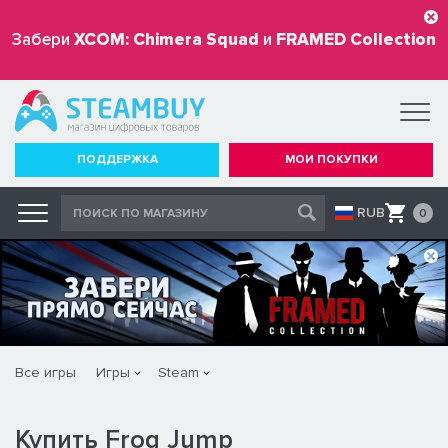
Забери
XCOM: Chimera Squad
и
FRAMED Collection
бесплатно
ПОДДЕРЖКА
МОИ ПОКУПКИ
RUB
0
Все игры
Игры
Steam
Купить Frog Jump