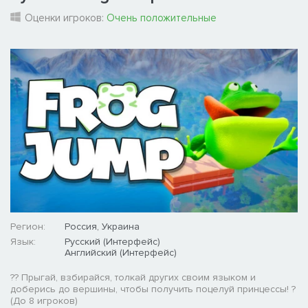
Оценки игроков:
Очень положительные
Регион:
Россия, Украина
Язык:
Русский (Интерфейс)
Английский (Интерфейс)
?? Прыгай, взбирайся, толкай других своим языком и
доберись до вершины, чтобы получить поцелуй принцессы! ?
(До 8 игроков)