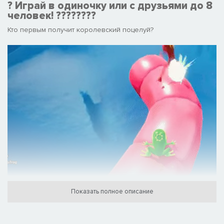
? Играй в одиночку или с друзьями до 8
человек! ????????​
Кто первым получит королевский поцелуй?​
Показать полное описание
?? Саботируй путь своих друзей к
вершине!​