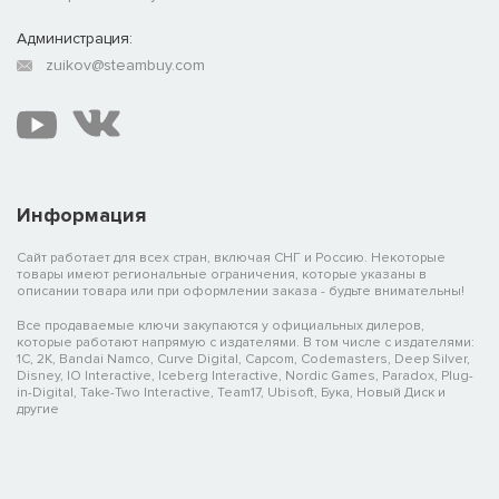
Администрация:
zuikov@steambuy.com
Информация
Сайт работает для всех стран, включая СНГ и Россию. Некоторые
товары имеют региональные ограничения, которые указаны в
описании товара или при оформлении заказа - будьте внимательны!
Все продаваемые ключи закупаются у официальных дилеров,
которые работают напрямую с издателями. В том числе с издателями:
1C, 2K, Bandai Namco, Curve Digital, Capcom, Codemasters, Deep Silver,
Disney, IO Interactive, Iceberg Interactive, Nordic Games, Paradox, Plug-
in-Digital, Take-Two Interactive, Team17, Ubisoft, Бука, Новый Диск и
другие