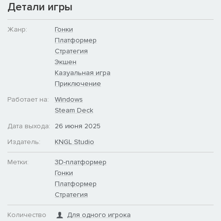
? Простое управление!​
Детали игры
Просто прыгай — это в твоей природе.​
Жанр:
Гонки
Платформер
Стратегия
Экшен
Казуальная игра
Приключение
Работает на:
Windows
Steam Deck
Дата выхода:
26 июня 2025
Издатель:
KNGL Studio
Метки:
3D-платформер
Гонки
Платформер
Стратегия
Готов прыгнуть на вершину? ??
Количество
Для одного игрока