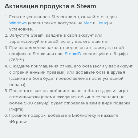
Активация продукта в Steam
Используй свои лягушачьи способности:​
Если не установлен Steam клиент, скачайте его для
Высовывай язык, чтобы мешать врагам​
Windows
(клиент также доступен на
Mac
и
Linux
) и
Прыжковый удар, чтобы отправить других в полёт!​
установите.
Запустите Steam, зайдите в свой аккаунт или
зарегистрируйте новый, если у вас его еще нет.
При оформлении заказа, предоставьте ссылку на свой
профиль в Steam или ваш
SteamID
состоящий из 18 цифр
(765***).
Ожидайте приглашения от нашего бота (если у вас аккаунт
с ограниченными правами) или добавьте бота в друзья
(ссылка на бота будет предоставлена после успешной
оплаты).
После того, как вы добавите нашего бота в друзья, игра
автоматически (время ожидания обычно составляет не
более 5-30 секунд) будет отправлена вам в виде подарка
(гифта).
Примите подарок, добавьте в Библиотеку и нажмите
«Играть».