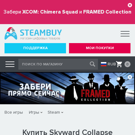
Забери
XCOM: Chimera Squad
и
FRAMED Collection
бесплатно
ПОДДЕРЖКА
МОИ ПОКУПКИ
RUB
0
Все игры
Игры
Steam
Купить Skyward Collapse