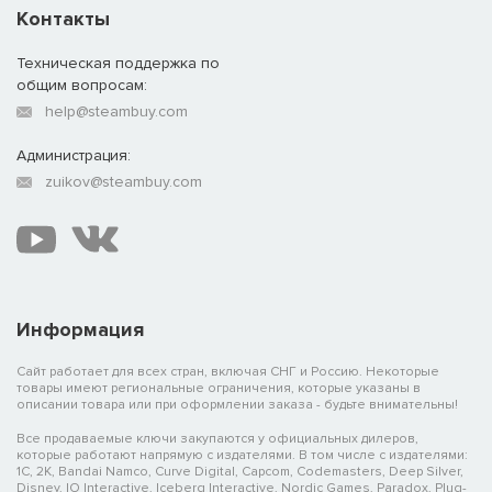
Контакты
Техническая поддержка по
общим вопросам:
help@steambuy.com
Администрация:
zuikov@steambuy.com
Информация
Сайт работает для всех стран, включая СНГ и Россию. Некоторые
товары имеют региональные ограничения, которые указаны в
описании товара или при оформлении заказа - будьте внимательны!
Все продаваемые ключи закупаются у официальных дилеров,
которые работают напрямую с издателями. В том числе с издателями:
1C, 2K, Bandai Namco, Curve Digital, Capcom, Codemasters, Deep Silver,
Disney, IO Interactive, Iceberg Interactive, Nordic Games, Paradox, Plug-