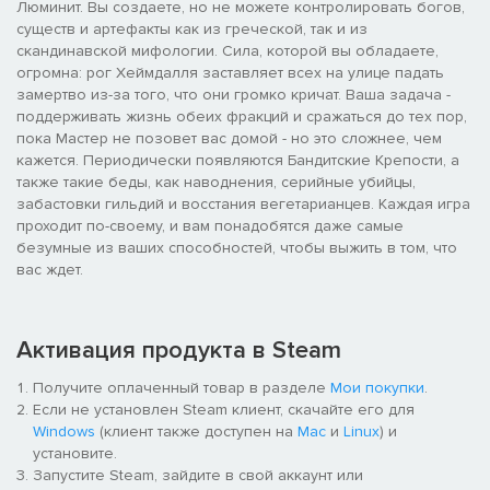
Люминит. Вы создаете, но не можете контролировать богов,
существ и артефакты как из греческой, так и из
скандинавской мифологии. Сила, которой вы обладаете,
огромна: рог Хеймдалля заставляет всех на улице падать
замертво из-за того, что они громко кричат. Ваша задача -
поддерживать жизнь обеих фракций и сражаться до тех пор,
пока Мастер не позовет вас домой - но это сложнее, чем
кажется. Периодически появляются Бандитские Крепости, а
также такие беды, как наводнения, серийные убийцы,
забастовки гильдий и восстания вегетарианцев. Каждая игра
проходит по-своему, и вам понадобятся даже самые
безумные из ваших способностей, чтобы выжить в том, что
вас ждет.
Активация продукта в Steam
Получите оплаченный товар в разделе
Мои покупки
.
Если не установлен Steam клиент, скачайте его для
Windows
(клиент также доступен на
Mac
и
Linux
) и
установите.
Запустите Steam, зайдите в свой аккаунт или