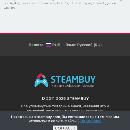
in-Digital, Take-Two Interactive, Team17, Ubisoft, Бука, Новый Диск и
другие
Валюта:
RUB
Язык:
Русский (RU)
© 2011-2026 STEAMBUY
Все упомянутые товарные знаки, названия игр и
компаний, логотипы, материалы являются
собственностью соответствующих владельцев.
Находясь на steambuy.com, Вы соглашаетесь с тем, что мы
используем cookie-файлы :)
Подробнее