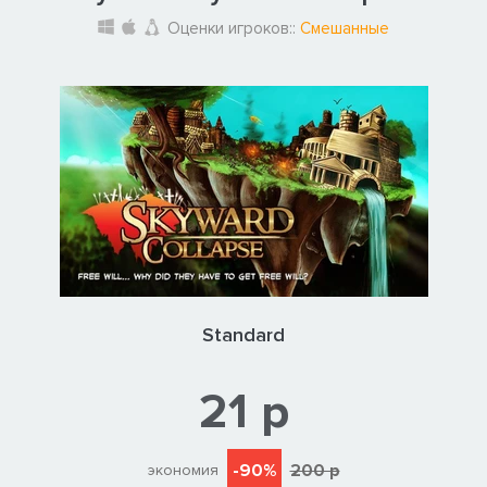
Оценки игроков::
Смешанные
Standard
21 р
-90%
200 р
экономия