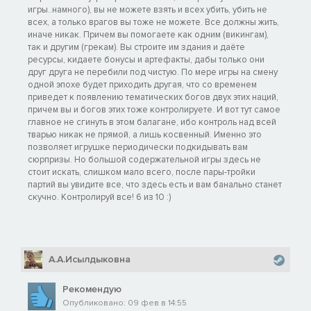
игры..намного), вы не можете взять и всех убить, убить не
всех, а только врагов вы тоже не можете. Все должны жить,
иначе никак. Причем вы помогаете как одним (викингам),
так и другим (грекам). Вы строите им здания и даёте
ресурсы, кидаете бонусы и артефакты, дабы только они
друг друга не перебили под чистую. По мере игры на смену
одной эпохе будет приходить другая, что со временем
приведет к появлению тематических богов двух этих наций,
причем вы и богов этих тоже контролируете. И вот тут самое
главное не сгинуть в этом балагане, ибо контроль над всей
тварью никак не прямой, а лишь косвенный. Именно это
позволяет игрушке периодически подкидывать вам
сюрпризы. Но большой содержательной игры здесь не
стоит искать, слишком мало всего, после пары-тройки
партий вы увидите все, что здесь есть и вам банально станет
скучно. Контролируй все! 6 из 10 :)
А.А.Исылдыковна
Рекомендую
Опубликовано: 09 фев в 14:55