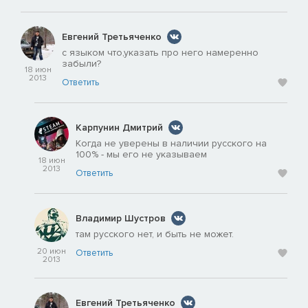
Евгений Третьяченко
с языком что,указать про него намеренно
забыли?
18 июн
2013
Ответить
Карпунин Дмитрий
Когда не уверены в наличии русского на
100% - мы его не указываем
18 июн
2013
Ответить
Владимир Шустров
там русского нет, и быть не может.
20 июн
Ответить
2013
Евгений Третьяченко