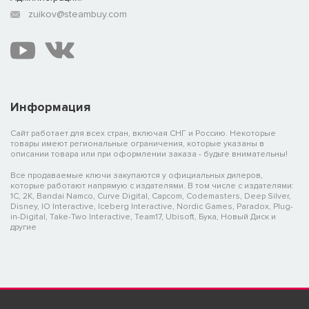
zuikov@steambuy.com
Информация
Сайт работает для всех стран, включая СНГ и Россию. Некоторые
товары имеют региональные ограничения, которые указаны в
описании товара или при оформлении заказа - будьте внимательны!
Все продаваемые ключи закупаются у официальных дилеров,
которые работают напрямую с издателями. В том числе с издателями:
1C, 2K, Bandai Namco, Curve Digital, Capcom, Codemasters, Deep Silver,
Disney, IO Interactive, Iceberg Interactive, Nordic Games, Paradox, Plug-
in-Digital, Take-Two Interactive, Team17, Ubisoft, Бука, Новый Диск и
другие