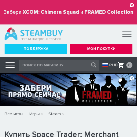
Забери
XCOM: Chimera Squad
и
FRAMED Collection
бесплатно
ПОДДЕРЖКА
МОИ ПОКУПКИ
RUB
0
Все игры
Игры
Steam
Купить Space Trader: Merchant