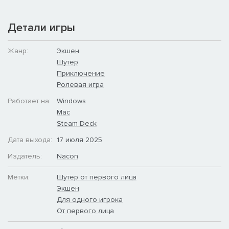
Детали игры
Жанр:
Экшен
Шутер
Приключение
Волна преступности накрыла Детройт, и новый враг угрожает
Ролевая игра
общественному порядку. Расследование приводит вас прямо
Работает на:
Windows
в сердце коварного плана, события которого
Mac
разворачиваются между второй и третьей частями РобоКопа.
Посетите культовые места и встретьтесь со знакомыми
Steam Deck
персонажами из мира РобоКопа. Peter Weller возвращается
Дата выхода:
17 июля 2025
на службу, чтобы озвучить знаменитого полицейского-
полуробота.
Издатель:
Nacon
Приготовьтесь…
Метки:
Шутер от первого лица
ЗАЩИЩАТЬ НЕВИНОВНЫХ И
Экшен
ПОДДЕРЖИВАТЬ ЗАКОН
Для одного игрока
[/p]
От первого лица