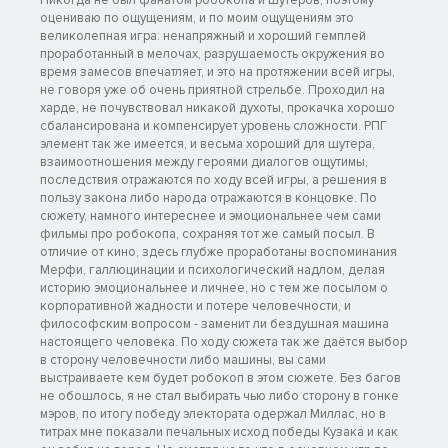
Никогда не был фанатом робокопа и шутеров, поэтому
оцениваю по ощущениям, и по моим ощущениям это
великолепная игра: ненапряжный и хороший гемплей
проработанный в мелочах, разрушаемость окружения во
время замесов впечатляет, и это на протяжении всей игры,
не говоря уже об очень приятной стрельбе. Проходил на
харде, не почувствовал никакой духоты, прокачка хорошо
сбалансирована и компенсирует уровень сложности. РПГ
элемент так же имеется, и весьма хороший для шутера,
взаимоотношения между героями диалогов ощутимы,
последствия отражаются по ходу всей игры, а решения в
пользу закона либо народа отражаются в концовке. По
сюжету, намного интереснее и эмоциональнее чем сами
фильмы про робокопа, сохраняя тот же самый посыл. В
отличие от кино, здесь глубже проработаны воспоминания
Мерфи, галлюцинации и психологический надлом, делая
историю эмоциональнее и личнее, но с тем же посылом о
корпоративной жадности и потере человечности, и
философским вопросом - заменит ли бездушная машина
настоящего человека. По ходу сюжета так же даётся выбор
в сторону человечности либо машины, вы сами
выстраиваете кем будет робокоп в этом сюжете. Без багов
не обошлось, я не стал выбирать чью либо сторону в гонке
мэров, по итогу победу электората одержал Миллас, но в
титрах мне показали печальных исход победы Кузака и как