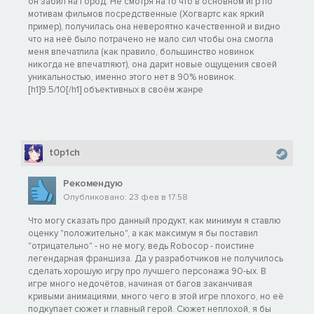
он забил на город. Не смотря на то что в основном игр по
мотивам фильмов посредственные (Хогвартс как яркий
пример), получилась она невероятно качественной и видно
что на неё было потрачено не мало сил чтобы она смогла
меня впечатлила (как правило, большинство новинок
никогда не впечатляют), она дарит новые ощущения своей
уникальностью, именно этого нет в 90% новинок.
[h1]9.5/10[/h1] объективных в своём жанре
t0p1ch
Рекомендую
Опубликовано: 23 фев в 17:58
Что могу сказать про данный продукт, как минимум я ставлю
оценку "положительно", а как максимум я бы поставил
"отрицательно" - но не могу, ведь Robocop - поистине
легендарная франшиза. Да у разработчиков не получилось
сделать хорошую игру про лучшего персонажа 90-ых. В
игре много недочётов, начиная от багов заканчивая
кривыми анимациями, много чего в этой игре плохого, но её
подкупает сюжет и главный герой. Сюжет неплохой, я бы