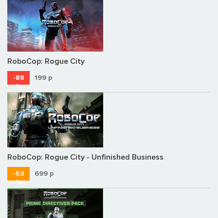
RoboCop: Rogue City
-88
199
р
%
RoboCop: Rogue City - Unfinished Business
-53
699
р
%