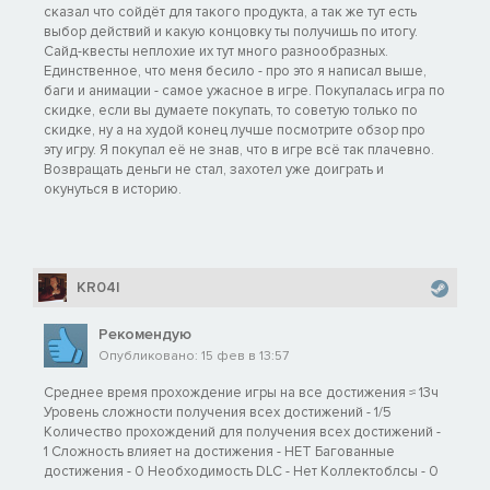
сказал что сойдёт для такого продукта, а так же тут есть
выбор действий и какую концовку ты получишь по итогу.
Сайд-квесты неплохие их тут много разнообразных.
Единственное, что меня бесило - про это я написал выше,
баги и анимации - самое ужасное в игре. Покупалась игра по
скидке, если вы думаете покупать, то советую только по
скидке, ну а на худой конец лучше посмотрите обзор про
эту игру. Я покупал её не знав, что в игре всё так плачевно.
Возвращать деньги не стал, захотел уже доиграть и
окунуться в историю.
KR04I
Рекомендую
Опубликовано: 15 фев в 13:57
Среднее время прохождение игры на все достижения ≈ 13ч
Уровень сложности получения всех достижений - 1/5
Количество прохождений для получения всех достижений -
1 Сложность влияет на достижения - НЕТ Багованные
достижения - 0 Необходимость DLC - Нет Коллектоблсы - 0