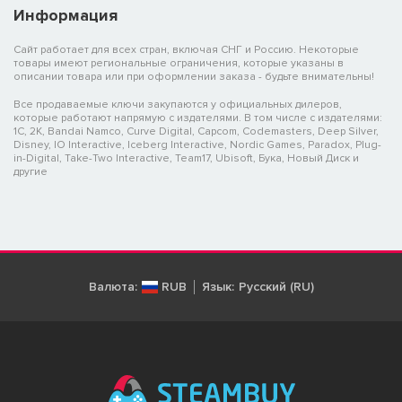
Информация
Сайт работает для всех стран, включая СНГ и Россию. Некоторые
товары имеют региональные ограничения, которые указаны в
описании товара или при оформлении заказа - будьте внимательны!
Все продаваемые ключи закупаются у официальных дилеров,
которые работают напрямую с издателями. В том числе с издателями:
1C, 2K, Bandai Namco, Curve Digital, Capcom, Codemasters, Deep Silver,
Disney, IO Interactive, Iceberg Interactive, Nordic Games, Paradox, Plug-
in-Digital, Take-Two Interactive, Team17, Ubisoft, Бука, Новый Диск и
другие
Валюта:
RUB
Язык:
Русский (RU)