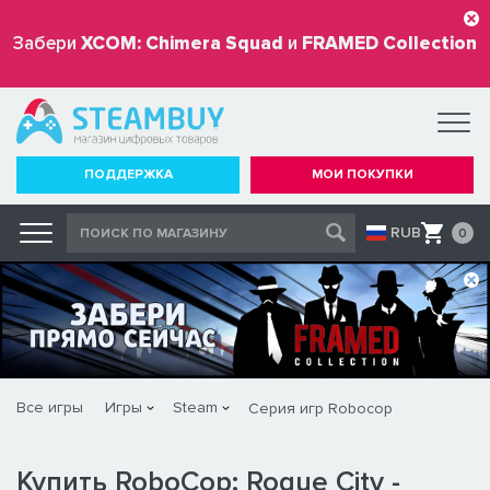
Забери
XCOM: Chimera Squad
и
FRAMED Collection
бесплатно
ПОДДЕРЖКА
МОИ ПОКУПКИ
RUB
0
Все игры
Игры
Steam
Серия игр Robocop
Купить RoboCop: Rogue City -