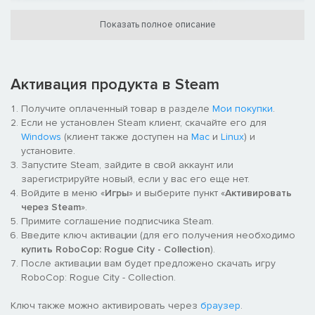
Показать полное описание
Активация продукта в Steam
Получите оплаченный товар в разделе
Мои покупки
.
Если не установлен Steam клиент, скачайте его для
Windows
(клиент также доступен на
Mac
и
Linux
) и
установите.
Исследуйте открытые зоны и выполняйте задания, опираясь
Запустите Steam, зайдите в свой аккаунт или
на собственное чувство справедливости. Искать улики,
зарегистрируйте новый, если у вас его еще нет.
проводить допросы и поддерживать общественный порядок
Войдите в меню «
Игры
» и выберите пункт «
Активировать
— это лишь часть ваших ежедневных задач в полиции. Но
через Steam
».
принимайте решения осторожно: ваш выбор может
Примите соглашение подписчика Steam.
определить судьбу граждан и исход миссии.
Введите ключ активации (для его получения необходимо
купить RoboCop: Rogue City - Collection
).
Оригинальный сюжет во вселенной РобоКопа
После активации вам будет предложено скачать игру
RoboCop: Rogue City - Collection.
Ключ также можно активировать через
браузер
.