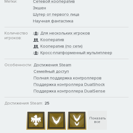
Метки:
Сетевой кооператив
Экшен
Шутер от первого лица
Научная фантастика
ХОРОШИЙ ЖУК – МЁРТВЫЙ ЖУК!
Количество
Для нескольких игроков
игроков:
Постоянно нарастающая угроза со стороны жуков означает
Кооператив
одно: чтобы выжить, вам придётся окапываться. Возводите
Кооператив (по сети)
стены, башни, пункты снабжения и так далее, чтобы выстоять,
Кросс-платформенный мультиплеер
одолеть жуков и дождаться, когда прибудут корабли и
эвакуируют вас. Вас ждут схватки против жуков-рабочих,
Особенности:
Достижения Steam
воинов, стрелков, плазменных гренадёров и ещё многих,
Семейный доступ
многих других разновидностей мерзких арахнидов! И
Полная поддержка контроллеров
берегитесь элитных жуков-тигров...
Поддержка контроллера DualShock
Поддержка контроллера DualSense
Достижения Steam:
25
Показать
все