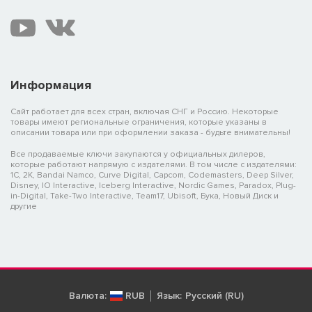
Информация
Сайт работает для всех стран, включая СНГ и Россию. Некоторые
товары имеют региональные ограничения, которые указаны в
описании товара или при оформлении заказа - будьте внимательны!
Все продаваемые ключи закупаются у официальных дилеров,
которые работают напрямую с издателями. В том числе с издателями:
1C, 2K, Bandai Namco, Curve Digital, Capcom, Codemasters, Deep Silver,
Disney, IO Interactive, Iceberg Interactive, Nordic Games, Paradox, Plug-
in-Digital, Take-Two Interactive, Team17, Ubisoft, Бука, Новый Диск и
другие
Валюта:
RUB
Язык:
Русский (RU)