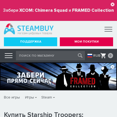
Забери
XCOM: Chimera Squad
и
FRAMED Collection
бесплатно
ПОДДЕРЖКА
МОИ ПОКУПКИ
RUB
0
Все игры
Игры
Steam
Купить Starship Troopers: