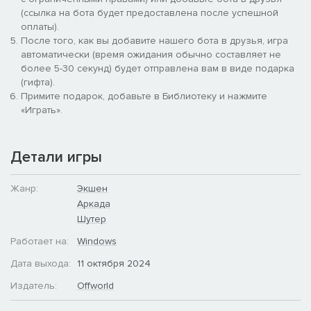
(ссылка на бота будет предоставлена после успешной
оплаты).
После того, как вы добавите нашего бота в друзья, игра
автоматически (время ожидания обычно составляет не
более 5-30 секунд) будет отправлена вам в виде подарка
ДОБРО ПОЖАЛОВАТЬ В СПЕЦНАЗ
(гифта).
ЗВЁЗДНОГО ДЕСАНТА
Примите подарок, добавьте в Библиотеку и нажмите
«Играть».
Выбирайте один из шести уникальных игровых классов,
больше всего соответствующий вашему стилю игры, и
поддержите своих товарищей по отряду. Будет ли это лихой
Детали игры
рейнджер или снайпер, разрушитель или незаменимый
медик, в Звёздном десанте найдётся место каждому.
Прокачивая своего персонажа, вы будете открывать новые
Жанр:
Экшен
виды оружия, снаряжение и бонусы вашего класса, а также
Аркада
косметические настройки, чтобы лучше походить на
Шутер
настоящего элитного спецназовца!
Работает на:
Windows
Дата выхода:
11 октября 2024
Издатель:
Offworld