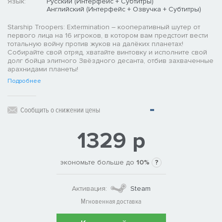
Язык:
Русский (Интерфейс + Субтитры)
Английский (Интерфейс + Озвучка + Субтитры)
Starship Troopers: Extermination – кооперативный шутер от
первого лица на 16 игроков, в котором вам предстоит вести
тотальную войну против жуков на далёких планетах!
Собирайте свой отряд, хватайте винтовку и исполните свой
долг бойца элитного Звёздного десанта, отбив захваченные
арахнидами планеты!
Подробнее
Сообщить о снижении цены
1329 р
экономьте больше до
10%
?
Активация:
Steam
Мгновенная доставка