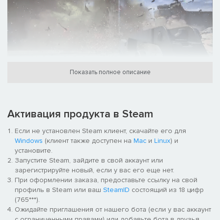
Показать полное описание
ВНЕСИТЕ СВОЙ ВКЛАД В НАШУ ОБЩУЮ
ВОЙНУ!
Активация продукта в Steam
Отбивайте и перестраивайте базы, стройте заводы и
выполняйте разнообразные побочные задания, чтобы
Если не установлен Steam клиент, скачайте его для
вырвать планеты из лап жуков. Огромные подробные карты
Windows
(клиент также доступен на
Mac
и
Linux
) и
с несколькими уникальными зонами позволят проходить игру
установите.
вновь и вновь множество раз, а механика боя, когда на
Запустите Steam, зайдите в свой аккаунт или
экране вам противостоят одновременно сотни жуков,
зарегистрируйте новый, если у вас его еще нет.
создаст впечатление схватки не на жизнь, а на смерть!
При оформлении заказа, предоставьте ссылку на свой
профиль в Steam или ваш
SteamID
состоящий из 18 цифр
(765***).
Ожидайте приглашения от нашего бота (если у вас аккаунт
с ограниченными правами) или добавьте бота в друзья