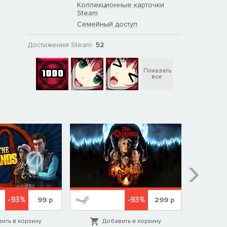
Коллекционные карточки
Steam
Семейный доступ
Достижения Steam:
52
Показать
все
-93%
-93%
99
р
299
р
ить в корзину
Добавить в корзину
Д