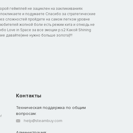
торой геймплей не зациклен на закликиваниях
и покликаете и подумаете Спасибо за стратегические
без сложностей пройдете на самом легком уровне
любителей жопной боли есть режим кита и отнюдь не
ибо Love in Space за все эмоции p.s2 Какой Shining
ие давайте(мне нужно больше золота)!!!
Контакты
Техническая поддержка по общим
вопросам:
!
help@steambuy.com
Администрация: