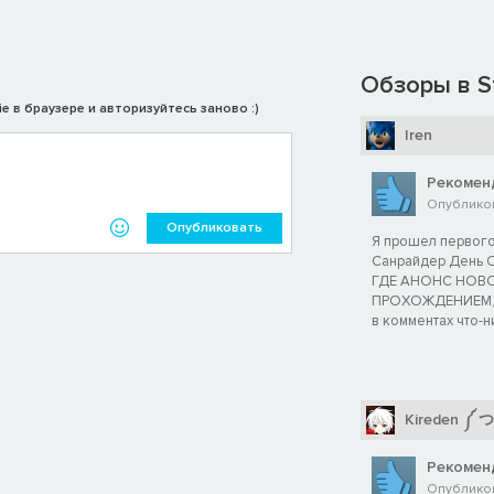
Обзоры в S
e в браузере и авторизуйтесь заново :)
Iren
Рекомен
Опубликов
Опубликовать
Я прошел первого
Санрайдер День О
ГДЕ АНОНС НОВО
ПРОХОЖДЕНИЕМ, 
в комментах что-
Kireden ༼ 
Рекомен
Опубликов