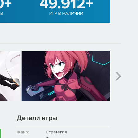
0+
49.912+
ОВ
ИГР В НАЛИЧИИ
Детали игры
Жанр:
Стратегия