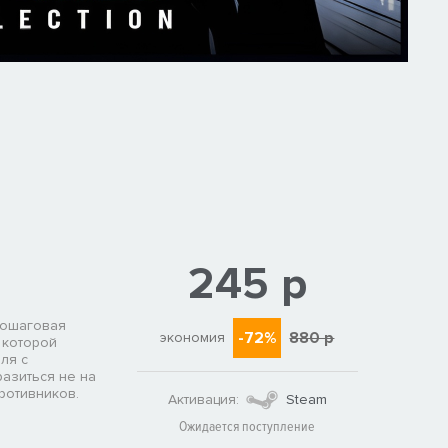
245 р
 пошаговая
-72%
880 р
экономия
 которой
ля с
разиться не на
ротивников.
Активация:
Steam
Ожидается поступление