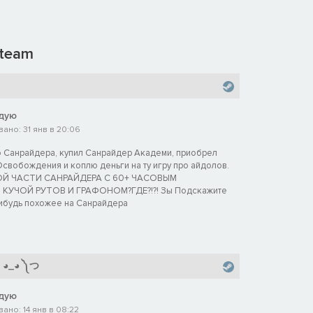
team
дую
ано: 31 янв в 20:06
 Санрайдера, купил Санрайдер Академи, приобрел
свобождения и коплю деньги на ту игру про айдолов.
Й ЧАСТИ САНРАЙДЕРА С 60+ ЧАСОВЫМ
КУЧОЙ РУТОВ И ГРАФОНОМ?ГДЕ?!?! Зы Подскажите
нибудь похожее на Санрайдера
つ ◕_◕ ༽つ
дую
ано: 14 янв в 08:22