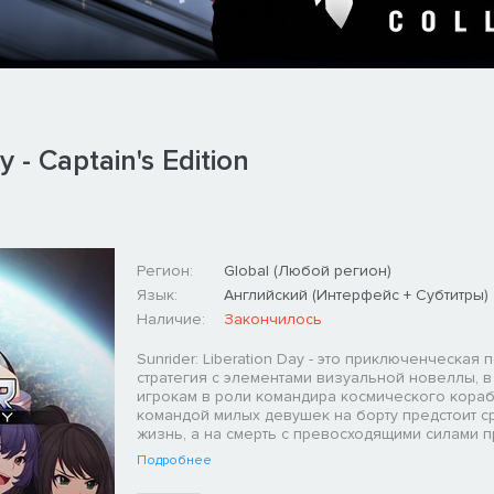
 - Captain's Edition
Регион:
Global (Любой регион)
Язык:
Английский (Интерфейс + Субтитры)
Наличие:
Закончилось
Sunrider: Liberation Day - это приключенческая
стратегия с элементами визуальной новеллы, в
игрокам в роли командира космического кораб
командой милых девушек на борту предстоит с
жизнь, а на смерть с превосходящими силами п
Подробнее