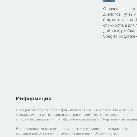
Отличная вн, в ко
диалогов Тут вы 
бои, которые вы 
сложности, а для 
доброго) p.s Спас
Song?! Продолжен
Информация
Сайт работает для всех стран, включая СНГ и Россию. Некоторые
товары имеют региональные ограничения, которые указаны в
описании товара или при оформлении заказа - будьте внимательны
Все продаваемые ключи закупаются у официальных дилеров,
которые работают напрямую с издателями. В том числе с