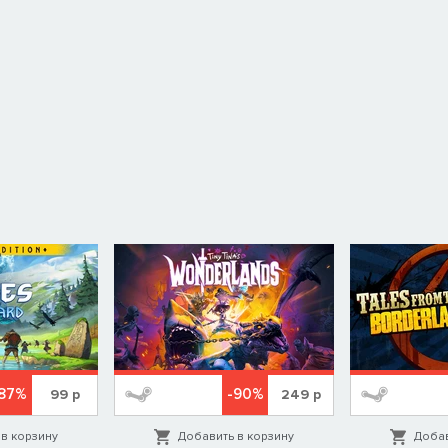
87%
-90%
99
р
249
р
в корзину
Добавить в корзину
Добав