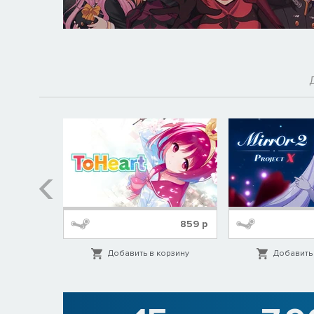
129
р
859
р
орзину
Добавить в корзину
Добавить 