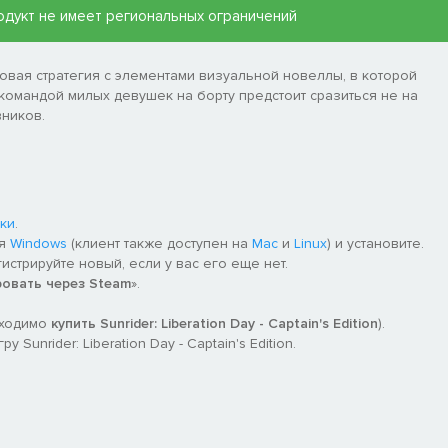
 продукт не имеет региональных ограничений
аговая стратегия с элементами визуальной новеллы, в которой
командой милых девушек на борту предстоит сразиться не на
вников.
ки
.
ля
Windows
(клиент также доступен на
Mac
и
Linux
) и установите.
гистрируйте новый, если у вас его еще нет.
ровать через Steam
».
бходимо
купить Sunrider: Liberation Day - Captain's Edition
).
Sunrider: Liberation Day - Captain's Edition.