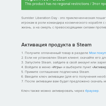
This product has no regional restrictions / Этот
Sunrider: Liberation Day - это приключенческая пош
игрокам в роли командира космического корабля с 
жизнь, а на смерть с превосходящими силами проти
Активация продукта в Steam
Получите оплаченный товар в разделе
Мои покуп
Если не установлен Steam клиент, скачайте его д
Запустите Steam, зайдите в свой аккаунт или заре
Войдите в меню «
Игры
» и выберите пункт «
Активи
Примите соглашение подписчика Steam.
Введите ключ активации (для его получения нео
После активации вам будет предложено скачать игру 
Ключ также можно активировать через
браузер
.