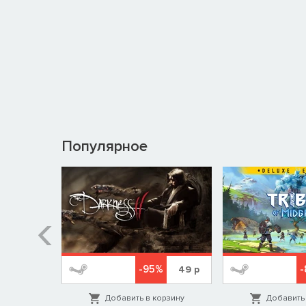
Популярное
-95%
-
799
р
49
р
орзину
Добавить в корзину
Добавить 