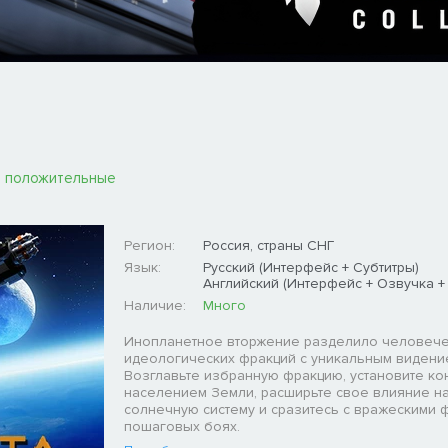
 положительные
Регион:
Россия, страны СНГ
Язык:
Русский (Интерфейс + Субтитры)
Английский (Интерфейс + Озвучка +
Наличие:
Много
Инопланетное вторжение разделило человече
идеологических фракций с уникальным видени
Возглавьте избранную фракцию, установите ко
населением Земли, расширьте свое влияние н
солнечную систему и сразитесь с вражескими 
пошаговых боях.