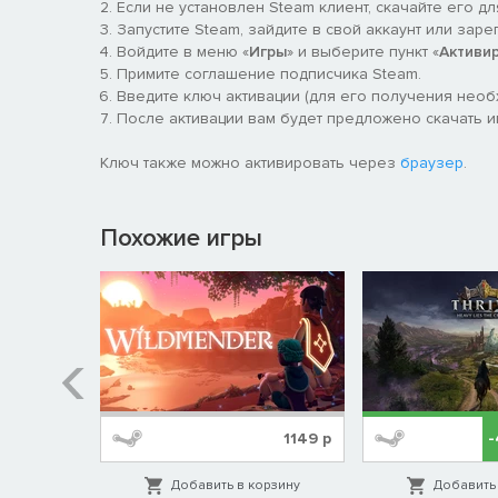
Если не установлен Steam клиент, скачайте его д
Запустите Steam, зайдите в свой аккаунт или заре
Войдите в меню «
Игры
» и выберите пункт «
Активи
Примите соглашение подписчика Steam.
Далекая аномалия, таинственное место крушения и
Введите ключ активации (для его получения нео
контакт человечества с инопланетными формами жи
После активации вам будет предложено скачать игру
появления пришельцев, а ваши ученые открывают н
прибытии инопланетян.
Ключ также можно активировать через
браузер
.
От первых появлений пришельцев и мест крушения 
фауны и армии роботов — довольно скоро вы поймет
Похожие игры
ходу игры будут происходить значимые события, ко
растущей активности пришельцев на Земле. Постарай
к чему стремятся... если, конечно, вы не играете з
одна цель: полное уничтожение противника.
В Terra Invicta действует система глобального иссл
и для содействия. Совместный научный прогресс от
фракции будут уделять слишком много внимания так
решающая роль в определении направления научног
%
629
р
1149
р
преследующим иные цели. Получив достаточную своб
направить глобальные усилия не на создание косми
орзину
Добавить в корзину
Добавить 
общественного контроля.