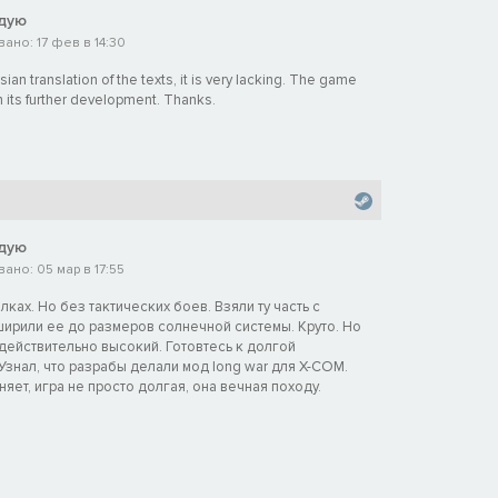
дую
ано: 17 фев в 14:30
an translation of the texts, it is very lacking. The game
n its further development. Thanks.
дую
ано: 05 мар в 17:55
ках. Но без тактических боев. Взяли ту часть с
ирили ее до размеров солнечной системы. Круто. Но
действительно высокий. Готовтесь к долгой
Узнал, что разрабы делали мод long war для X-COM.
яет, игра не просто долгая, она вечная походу.