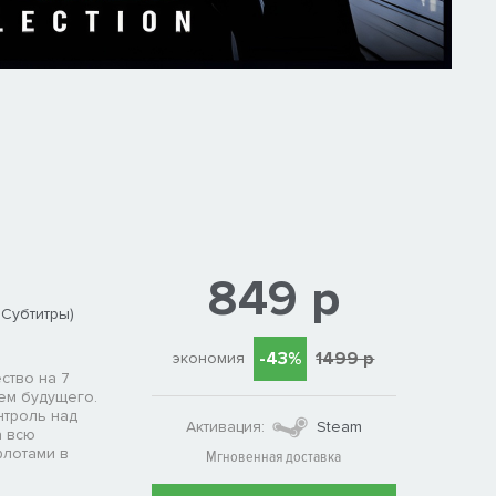
849 р
 Субтитры)
-43%
1499 р
экономия
ство на 7
ем будущего.
нтроль над
Активация:
Steam
а всю
флотами в
Мгновенная доставка