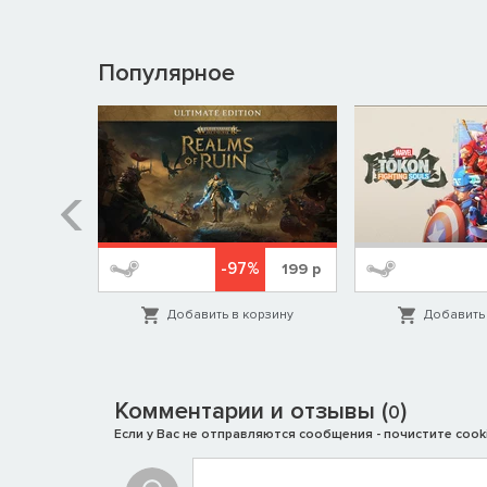
Популярное
%
-97%
299
р
199
р
орзину
Добавить в корзину
Добавить 
Комментарии и отзывы (
)
0
Если у Вас не отправляются сообщения - почистите cooki
Вы начинаете игру на Земле в роли предводителя 