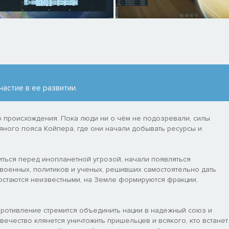
частие в ее развитии.
 происхождения. Пока люди ни о чём не подозревали, силы
ного пояса Койпера, где они начали добывать ресурсы и
иться перед инопланетной угрозой, начали появляться
военных, политиков и ученых, решивших самостоятельно дать
остаются неизвестными, на Земле формируются фракции,
опротивление стремится объединить нации в надежный союз и
ечество клянется уничтожить пришельцев и всякого, кто встанет