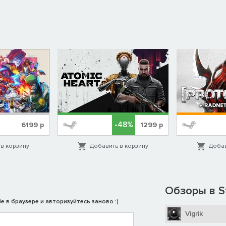
-48%
6199
р
1299
р
в корзину
Добавить в корзину
Добав
Обзоры в S
e в браузере и авторизуйтесь заново :)
Vigrik
одной из тайных организаций, придерживающейся выбранной вам