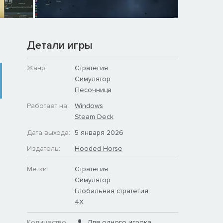
Детали игры
Жанр:
Стратегия
Симулятор
Песочница
Работает на:
Windows
Steam Deck
Дата выхода:
5 января 2026
Издатель:
Hooded Horse
Метки:
Стратегия
Симулятор
Глобальная стратегия
4X
Количество
Для одного игрока