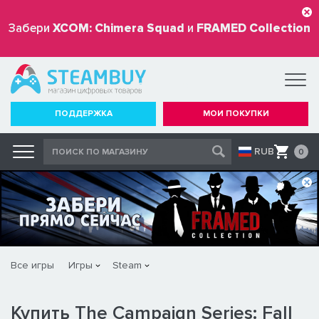
Забери
XCOM: Chimera Squad
и
FRAMED Collection
бесплатно
ПОДДЕРЖКА
МОИ ПОКУПКИ
RUB
0
Все игры
Игры
Steam
Купить The Campaign Series: Fall