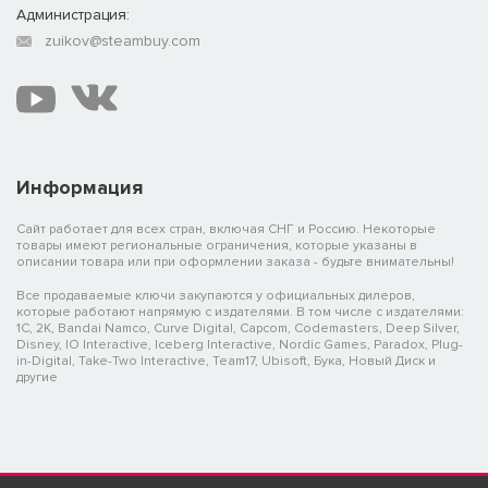
Администрация:
zuikov@steambuy.com
Информация
Сайт работает для всех стран, включая СНГ и Россию. Некоторые
товары имеют региональные ограничения, которые указаны в
описании товара или при оформлении заказа - будьте внимательны!
Все продаваемые ключи закупаются у официальных дилеров,
которые работают напрямую с издателями. В том числе с издателями:
1C, 2K, Bandai Namco, Curve Digital, Capcom, Codemasters, Deep Silver,
Disney, IO Interactive, Iceberg Interactive, Nordic Games, Paradox, Plug-
in-Digital, Take-Two Interactive, Team17, Ubisoft, Бука, Новый Диск и
другие