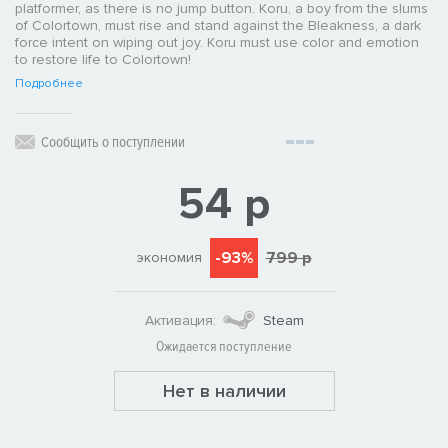
platformer, as there is no jump button. Koru, a boy from the slums
of Colortown, must rise and stand against the Bleakness, a dark
force intent on wiping out joy. Koru must use color and emotion
to restore life to Colortown!
Подробнее
Сообщить о поступлении
54 р
-93%
799 р
экономия
Активация:
Steam
Ожидается поступление
Нет в наличии