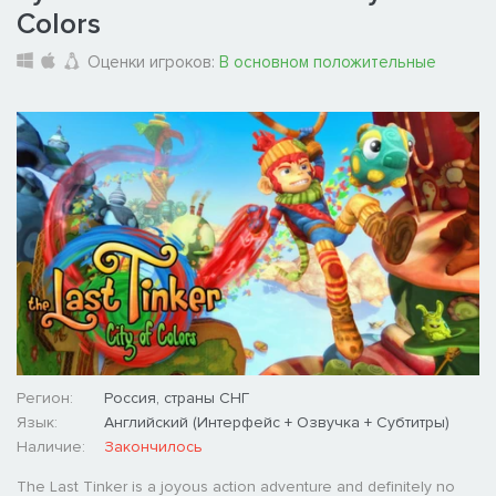
Colors
Оценки игроков:
В основном положительные
Регион:
Россия, страны СНГ
Язык:
Английский (Интерфейс + Озвучка + Субтитры)
Наличие:
Закончилось
The Last Tinker is a joyous action adventure and definitely no