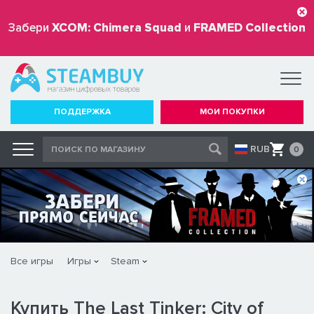
Забери
XCOM: Chimera Squad
и
FRAMED Collection
бесплатно
ПОДДЕРЖКА
МОИ ПОКУПКИ
RUB
0
Все игры
Игры
Steam
Купить The Last Tinker: City of