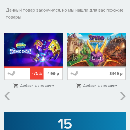
Данный товар закончился, но мы нашли для вас похожие
товары
-75%
499
р
3919
р
Добавить в корзину
Добавить в корзину
15