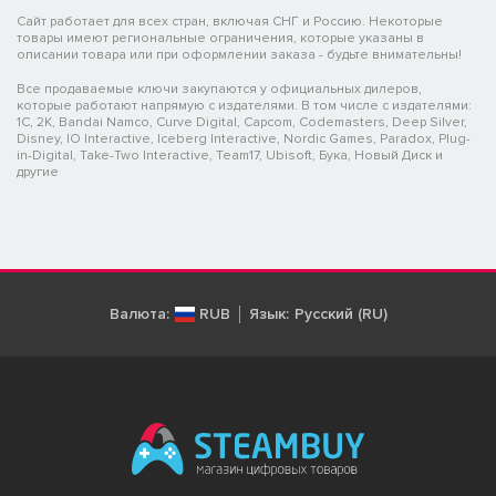
Сайт работает для всех стран, включая СНГ и Россию. Некоторые
товары имеют региональные ограничения, которые указаны в
описании товара или при оформлении заказа - будьте внимательны!
Все продаваемые ключи закупаются у официальных дилеров,
которые работают напрямую с издателями. В том числе с издателями:
1C, 2K, Bandai Namco, Curve Digital, Capcom, Codemasters, Deep Silver,
Disney, IO Interactive, Iceberg Interactive, Nordic Games, Paradox, Plug-
in-Digital, Take-Two Interactive, Team17, Ubisoft, Бука, Новый Диск и
другие
Валюта:
RUB
Язык:
Русский (RU)