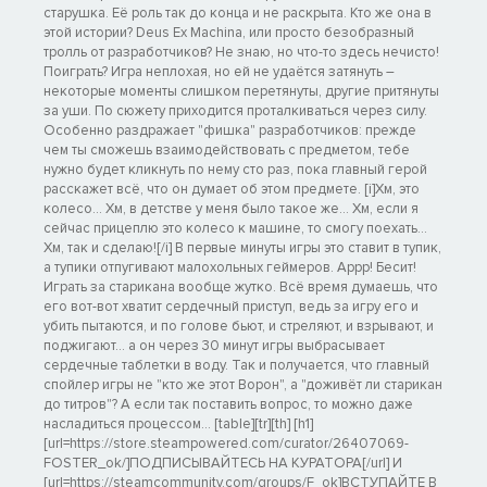
старушка. Её роль так до конца и не раскрыта. Кто же она в
этой истории? Deus Ex Machina, или просто безобразный
тролль от разработчиков? Не знаю, но что-то здесь нечисто!
Поиграть? Игра неплохая, но ей не удаётся затянуть –
некоторые моменты слишком перетянуты, другие притянуты
за уши. По сюжету приходится проталкиваться через силу.
Особенно раздражает "фишка" разработчиков: прежде
чем ты сможешь взаимодействовать с предметом, тебе
нужно будет кликнуть по нему сто раз, пока главный герой
расскажет всё, что он думает об этом предмете. [i]Хм, это
колесо... Хм, в детстве у меня было такое же... Хм, если я
сейчас прицеплю это колесо к машине, то смогу поехать...
Хм, так и сделаю![/i] В первые минуты игры это ставит в тупик,
а тупики отпугивают малохольных геймеров. Аррр! Бесит!
Играть за старикана вообще жутко. Всё время думаешь, что
его вот-вот хватит сердечный приступ, ведь за игру его и
убить пытаются, и по голове бьют, и стреляют, и взрывают, и
поджигают... а он через 30 минут игры выбрасывает
сердечные таблетки в воду. Так и получается, что главный
спойлер игры не "кто же этот Ворон", а "доживёт ли старикан
до титров"? А если так поставить вопрос, то можно даже
насладиться процессом... [table][tr][th] [h1]
[url=https://store.steampowered.com/curator/26407069-
FOSTER_ok/]ПОДПИСЫВАЙТЕСЬ НА КУРАТОРА[/url] И
[url=https://steamcommunity.com/groups/F_ok]ВСТУПАЙТЕ В