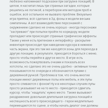
любезно напоминают подсказки при загрузке локаций). В
целом, я насчитал лишь три странных загадки, которые
решились не логикой, а перебором или методом проб и
ошибок, всё остальное не вызвало проблем. Визуально
игра приятна, всё сделано в 3д, фоны и модели весьма
симпатичны. А вот взаимодействие персонажей с
окружением сделано не очень хорошо - иногда персонажи
"застревают" при попытки пройти по коридору, модели
пропадают или происходят странные графически эффекты.
Также у меня есть претензии к интерфейсу - раскрытие
инвентаря происходит при наведении курсора в нижнюю
часть экрана, при это там же находятся зоны для перехода в
другую локацию, в результате, приходится бороться с меню,
просто чтобы перейти в другое место. В игре есть
возможность пожертвовать очками и показать всех
хотспоты, но сделано это не очень удобно - активные точки
показываются по очереди и обозначаются лупами с
деревянной ручкой. Проблема в том, что очень многие
локации имеют деревянные полы или мебель, и эти лупы
просто сливаются с фоном! Ну и в некоторых случаях лупы
просто указывают не на то место - приходится сдвигать
курсор, чтобы “нащупать” нужно место. Также вызывают
раздражение довольная длительная загрузка локаций и
неспешность всего происходящего - герои медлительно
перемещаются по сцене, а чтобы начать диалог они должны