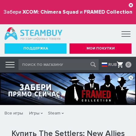
Забери
XCOM: Chimera Squad
и
FRAMED Collection
бесплатно
ПОДДЕРЖКА
МОИ ПОКУПКИ
RUB
0
Все игры
Игры
Steam
Купить The Settlers: New Allies