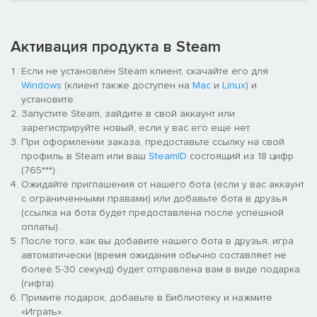
Игрокам предстоит адаптировать стиль игры, чтобы
преодолевать препятствия, подстерегающие в новых
биомах, или исследовать ориентиры и получать особые
Активация продукта в Steam
награды.
Если не установлен Steam клиент, скачайте его для
Windows
(клиент также доступен на
Mac
и
Linux
) и
установите.
Запустите Steam, зайдите в свой аккаунт или
зарегистрируйте новый, если у вас его еще нет.
При оформлении заказа, предоставьте ссылку на свой
профиль в Steam или ваш
SteamID
состоящий из 18 цифр
(765***).
Ожидайте приглашения от нашего бота (если у вас аккаунт
с ограниченными правами) или добавьте бота в друзья
(ссылка на бота будет предоставлена после успешной
оплаты).
После того, как вы добавите нашего бота в друзья, игра
автоматически (время ожидания обычно составляет не
более 5-30 секунд) будет отправлена вам в виде подарка
(гифта).
Примите подарок, добавьте в Библиотеку и нажмите
«Играть».