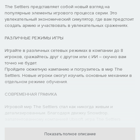
The Settlers представляет собой новый взгляд на
популярные элементы игрового процесса серии. Это
увлекательный экономический симулятор, где вам предстоит
создать армию и участвовать в увлекательных сражениях.
РАЗЛИЧНЫЕ РЕЖИМЫ ИГРЫ
Играйте в различных сетевых режимах в компании до 8
игроков, сражайтесь друг с другом или с ИИ – скучно вам
точно не будет.
Пройдите сюжетную кампанию и погрузитесь в мир The
Settlers. Новые игроки смогут изучить основные механики в
отдельном режиме обучения.
СОВРЕМЕННАЯ ГРАФИКА
Игровой мир The Settlers стал как никогда живым и
детализированным. Благодаря движку Snowdrop,
запатентованному компанией Ubisoft, игра The Settlers
задает новый стандарт качества визуального оформления
для симуляторов градостроительства.
Показать полное описание