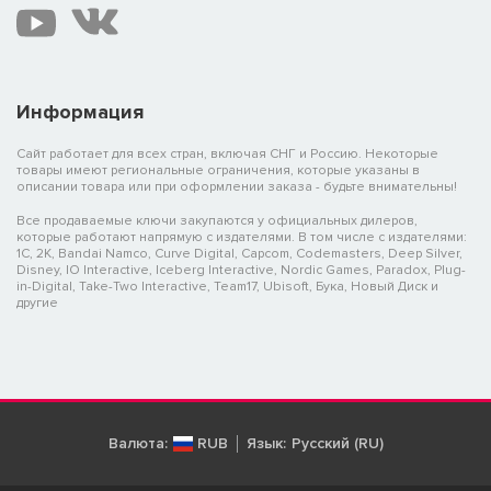
Информация
Сайт работает для всех стран, включая СНГ и Россию. Некоторые
товары имеют региональные ограничения, которые указаны в
описании товара или при оформлении заказа - будьте внимательны!
Все продаваемые ключи закупаются у официальных дилеров,
которые работают напрямую с издателями. В том числе с издателями:
1C, 2K, Bandai Namco, Curve Digital, Capcom, Codemasters, Deep Silver,
Disney, IO Interactive, Iceberg Interactive, Nordic Games, Paradox, Plug-
in-Digital, Take-Two Interactive, Team17, Ubisoft, Бука, Новый Диск и
другие
Валюта:
RUB
Язык:
Русский (RU)