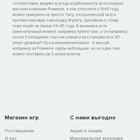
соответствие, видимо в угоду играбельности (в последних
миссиях компании Роммеля, а они относятся к 1943 году,
можно прикупить не просто Тигр, а Королевский тигр и
противотанковую самоходку Ягдтигр, противник к слову
тоже ездят на танках 44-45 года. В механике есть
замечательный момент, например лупите танк, а он например
после 3 попадания стал как новый и восстановил все ХП -
апнул уровень!!! Ну и компании маловаты - 6 миссий
например за Роммеля, карты небольшие, но на один гекс
можно поставить аж 3 штуки юнитов.
Магазин игр
C нами выгодно
Поставщикам
Акции и скидки
О нас
Максимальная экономия