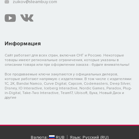
zuikov@steambuy.com
Информация
Сайт работает для всех стран, включая СНГ и Россию. Некоторые
товары имеют региональные ограничения, которые указаны в
описании товара или при оформлении заказа - будьте внимательны!
Все продаваемые ключи закупаются у официальных дилеров,
которые работают напрямую с издателями. В том числе с издателями:
1C, 2K, Bandai Namco, Curve Digital, Capcom, Codemasters, Deep Silver,
Disney, IO Interactive, Iceberg Interactive, Nordic Games, Paradox, Plug-
in-Digital, Take-Two Interactive, Team17, Ubisoft, Бука, Новый Диск и
другие
Валюта:
RUB
Язык:
Русский (RU)