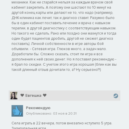
механики. Как ни старайся нельзя за каждым врачом свой
кабинет закрепить. А поэтому они шастают по 10 минут на
другой конец карты или делают не то, что надо (например,
ДНК-клиника как лечит, так и диагноз ставит. Разумно было
бы в один кабинет поставить лечение и врача с навыком
терапии, в другой диагностику с соответствующим навыком.
Но такого не сделать. Рано или поздно они махнутся и тогда
один будет пациентов дробить, другой не сможет диагноз
поставить). Личной собственности в игре авторы бой
объявили. - Сетевая игра. Глюков много, а задач мало.
Доработали бы. Сложно сказать, стоит ли игра и все
дополнения к ней своих денег. Но я поставил рекомендую -
я брал по скидки. С учетом этого игра хорошая (блин как вы
такой длинный отзыв дочитали то, а? Ну серьезно?!)
❤ Евгешка ❤
Рекомендую
Опубликовано: 03 ноя в 20:31
Села играть в 22 вечера, потом внезапно нступило 5 утра.
Залипательная игра