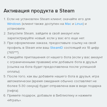
аппарат.
Активация продукта в Steam
Диагностируйте заболевания, оборудуйте кабинеты всем
необходимым для правильной терапии, нанимайте
Если не установлен Steam клиент, скачайте его для
квалифицированных сотрудников — и готовьтесь к наплыву
Windows
(клиент также доступен на
Mac
и
Linux
) и
пациентов, ведь болезнь не приходит одна! Долго ли вы
установите.
будете смотреть на светлую сторону жизни, если у пациентов
Запустите Steam, зайдите в свой аккаунт или
сплошная серость?
зарегистрируйте новый, если у вас его еще нет.
При оформлении заказа, предоставьте ссылку на свой
Победив заболевание, исследуйте более эффективные
профиль в Steam или ваш
SteamID
состоящий из 18 цифр
методы лечения и разрабатывайте новые аппараты, чтобы
(765***).
машина здравоохранения ни на секунду не останавливалась.
Ожидайте приглашения от нашего бота (если у вас аккаунт
с ограниченными правами) или добавьте бота в друзья
(ссылка на бота будет предоставлена после успешной
оплаты).
После того, как вы добавите нашего бота в друзья, игра
автоматически (время ожидания обычно составляет не
более 5-30 секунд) будет отправлена вам в виде подарка
Большое больничное будущее
(гифта).
Примите подарок, добавьте в Библиотеку и нажмите
Окружная больница — только начало.
«Играть».