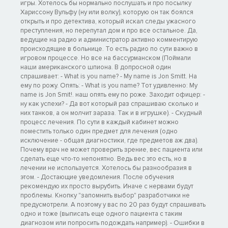
игры. Хотелось бы нормально послушать и про посылку
Хариссону Вульфу (ну или волку), которую он так боялся
открыть и про детектива, который искал следы ужасного
преступления, но перепутал дом и про все остальное. Да,
ведущие на радио и администратор активно комментирую
происходящие в больнице. То есть радио по сути важно в
игровом процессе. Но все на бассурманском (Поймали
наши американского шпиона. В допросной один
спрашивает: - What is you name? - My name is Jon Smitt. На
ему по рожу. Опять: - What is you name? Тот удивленно: My
name is Jon Smit!. наш опять ему по роже. Заходит офицер: -
ну как успехи? - Да вот который раз спрашиваю сколько и
них танков, а он молчит зараза. Так и в игрушке). - Скудный
процесс лечения. По сути в каждый кабинет можно
поместить только один предмет для лечения (одно
исключение - общая диагностики, где предметов аж два).
Почему врач не может проверить зрение, вес пациента или
сделать еще что-то непонятно. Ведь вес это есть, но в
лечении не используется. Хотелось бы разнообразия в
этом. - Достающие уведомления. После обучения
рекомендую их просто вырубить. Иначе с нервами будут
проблемы. Кнопку "запомнить выбор" разработчики не
предусмотрели. А поэтому у вас по 20 раз будут спрашивать
одно и тоже (выписать еще одного пациента с таким
диагнозом или попросить подождать например). - Ошибки в