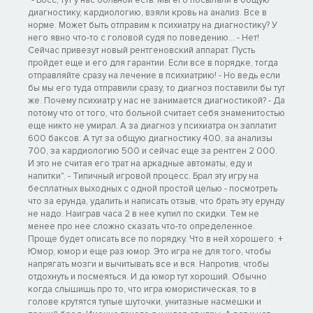
диагностику, кардиологию, взяли кровь на анализ. Все в
норме. Может быть отправим к психиатру на диагностику? У
него явно что-то с головой судя по поведению... - Нет!
Сейчас привезут новый рентгеновский аппарат. Пусть
пройдет еще и его для гарантии. Если все в порядке, тогда
отправляйте сразу на лечение в психиатрию! - Но ведь если
бы мы его туда отправили сразу, то диагноз поставили бы тут
же. Почему психиатр у нас не занимается диагностикой? - Да
потому что от того, что больной считает себя знаменитостью
еще никто не умирал. А за диагноз у психиатра он заплатит
600 баксов. А тут за общую диагностику 400, за анализы
700, за кардиологию 500 и сейчас еще за рентген 2 000.
И это не считая его трат на аркадные автоматы, еду и
напитки". - Типичный игровой процесс. Брал эту игру на
бесплатных выходных с одной простой целью - посмотреть
что за ерунда, удалить и написать отзыв, что брать эту ерунду
не надо. Наиграв часа 2 в нее купил по скидки. Тем не
менее про нее сложно сказать что-то определенное.
Проще будет описать все по порядку. Что в ней хорошего: +
Юмор, юмор и еще раз юмор. Это игра не для того, чтобы
напрягать мозги и вычитывать все и вся. Напротив, чтобы
отдохнуть и посмеяться. И да юмор тут хороший. Обычно
когда слышишь про то, что игра юмористическая, то в
голове крутятся тупые шуточки, унитазные насмешки и