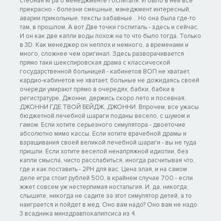
стебная игра о менеджменте госпиталя. И было в ней все
прекрасно - болезни смешные, мэнеджмент интересный,
аварии прикольные, тексты забавные... Но она была где-то
там, в прошлом. А вот Две точки госпиталь - здесь и сейчас.
И он как две капли воды похож на то что было тогда. Только
в 3D. Как менеджер он неплох и немного, а временами и
много, сложнее чем оригинал. Здесь разворачивается
прямо таки шекспировская драма с классической
государственной больницей - кабинетов ВОП не хватает,
кардио-кабинетов не хватает, больные не дожидаясь своей
очереди умирают прямо в очередях, бабки, бабки в
регистратуре, Джонни, держись скоро лето и посевная,
ДЖОННИ ГДЕ ТВОЙ БЕЙДЖ, ДЖОННИ. Впрочем, все ужасы
бюджетной лечебной шараги поданы весело, с шумом и
гамом. Если хотите серьезного симулятора - двоеточие
абсолютно мимо кассы. Если хотите врачебной драмы и
взращивания своей великой лечебной шараги - вы не туда
пришли. Если хотите веселой ненапряжной идиотии, без
капли смысла, чисто расслабиться, иногда расчитывая что,
где и как поставить - 2PH для вас. Цена злая, и на самом
деле игра стоит рублей 500, в крайнем случае 700 - если
жжет совсем уж нестерпимая ностальгия. И, да, никогда,
слышите, никогда не садите за этот симулятор детей, а то
наиграется и пойдет в мед. Оно вам надо? Оно вам не надо.
3 всадника минздравпокалипсиса из 4.