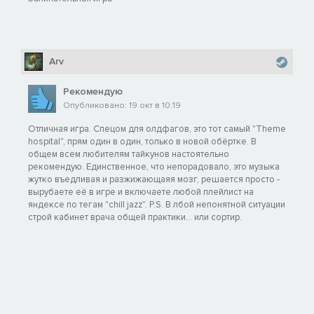
Arv
Рекомендую
Опубликовано: 19 окт в 10:19
Отличная игра. Спецом для олдфагов, это тот самый "Theme
hospital", прям один в один, только в новой обёртке. В
общем всем любителям тайкунов настоятельно
рекомендую. Единственное, что непорадовало, это музыка
жутко въедливая и разжижающаяя мозг, решается просто -
вырубаете её в игре и включаете любой плейлист на
яндексе по тегам "chill jazz". P.S. В лбой непонятной ситуации
строй кабинет врача общей практики... или сортир.