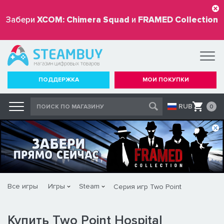
Забери
XCOM: Chimera Squad
и
FRAMED Collection
бесплатно
ПОДДЕРЖКА
МОИ ПОКУПКИ
RUB
0
Все игры
Игры
Steam
Серия игр Two Point
Купить Two Point Hospital