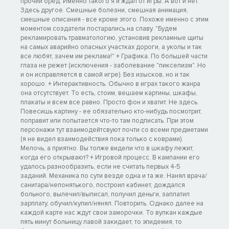
прочий бред. Именно такого я и ждал от игры. А вот и нет.
Здесь другое. Смешные болезни, смешная анимация,
смешные описания - все кроме этого. Похоже именно с этим
моментом создатели постарались на славу. "Будем
рекламировать травматологию, установив рекламные щиты
на самых аварийно опасных участках дороги, а уколы и так
все любят, зачем им реклама!" + Графика. По большей части
глаза не режет (исключения - заболевание "пикселизм". Но
и он исправляется в самой игре). Без изысков, но и так
хорошо. + Интерактивность. Обычно в играх такого жанра
она отсутствует. То есть, стоим, вешаем картины, шкафы,
плакаты и всем все равно. Просто фон и хватит. Не здесь.
Повесишь картину - ее обязательно кто-нибудь посмотрит,
поправит или попытается что-то там подписать. При этом
персонажи тут взаимодейтсвуют почти со всеми предметами
(я не видел взаимодействия пока только с коврами).
Мелочь, а приятно. Вы толже видели что в шкафу лежит,
когда его открывают? + Игровой процесс. В кампании его
удалось разнообразить, если не считать первых 4-5
заданий. Механика по сути везде одна и та же. Нанял врача/
санитара/непонятького, построил кабинет, дождался
больного, вылечил/выписал, получил деньги, заплатил
зарплату, обучил/купил/нянял. Повторить. Однако далее на
каждой карте нас ждут свои заморочки. То вулкан каждые
пять минут больницу лавой закидает, то эпидемия, то