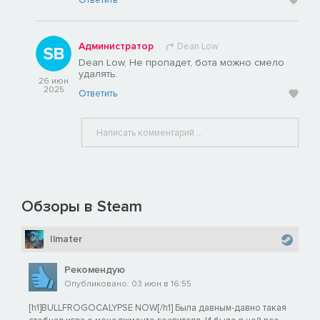
Ответить
Администратор
Dean Low
Dean Low, Не пропадет, бота можно смело
удалять.
26 июн
2025
Ответить
Обзоры в Steam
Ilmater
Рекомендую
Опубликовано: 03 июн в 16:55
[h1]BULLFROGOCALYPSE NOW[/h1] Была давным-давно такая