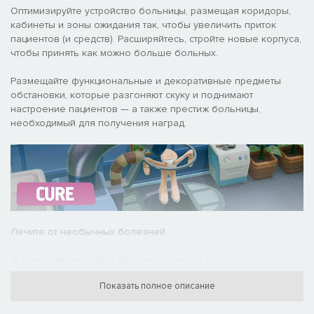
Оптимизируйте устройство больницы, размещая коридоры,
кабинеты и зоны ожидания так, чтобы увеличить приток
пациентов (и средств). Расширяйтесь, стройте новые корпуса,
чтобы принять как можно больше больных.
Размещайте функциональные и декоративные предметы
обстановки, которые разгоняют скуку и поднимают
настроение пациентов — а также престиж больницы,
необходимый для получения наград.
Лечите от необычных болезней
Думаете, жители Двух Вершин потянутся к вам с насморком и
гриппом? О нет! Вы столкнётесь с самыми причудливыми
Показать полное описание
недугами — от злокачественного просветита до кубизма —
для лечения каждого из которых требуется специальный