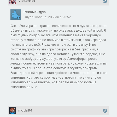
VlokerNet
Рекомендую
Опубликовано: 28 июн в 20:52
Охх... Эта игра прекрасна, если честно, то я думал это просто
обычная игра с пикселями, но оказалась душевной игрой. Я
был глупым быдло, но эта игра изменила меня в хорошую
сторону, я много-во не понимал в этой жизни, и эта игра дала
понять мне это всё. Я рад что я поиграл в эту игру. И не
смотря на графику, эта игра прекрасна и без графики, я
люблю эту игру, она на долго осталась у меня в сердце, я не
когда не забуду эту душевную игру. Атмосфера просто
хлещет, советую всем в неё поиграть, ну конечно же если ты
быдло, то я 100 процентов советую в эту игру поиграть.
Благодаря этой игре, я стал добрее, на много добрее, и стал
анимешником, это самое главное, потому что аниме тоже
изменило во мне многое, но Unertale намного больше
изменило во мне.
moda84