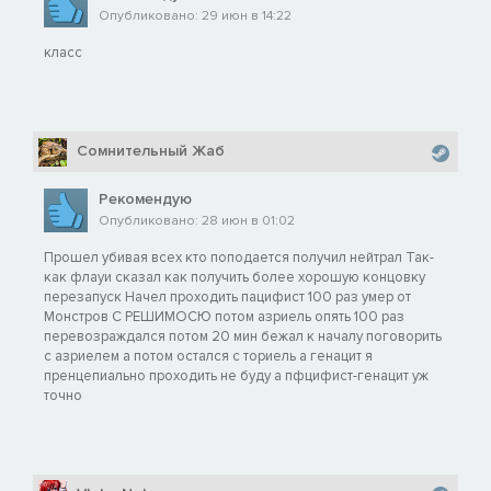
Опубликовано: 29 июн в 14:22
класс
Сомнительный Жаб
Рекомендую
Опубликовано: 28 июн в 01:02
Прошел убивая всех кто поподается получил нейтрал Так-
как флауи сказал как получить более хорошую концовку
перезапуск Начел проходить пацифист 100 раз умер от
Монстров С РЕШИМОСЮ потом азриель опять 100 раз
перевозраждался потом 20 мин бежал к началу поговорить
с азриелем а потом остался с ториель а генацит я
пренцепиально проходить не буду а пфцифист-генацит уж
точно