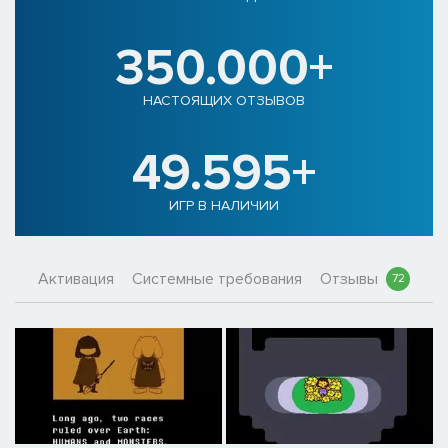
350.000+
НАСТОЯЩИХ ОТЗЫВОВ
49.595+
ИГР В НАЛИЧИИ
Активация
Системные требования
Отзывы
72