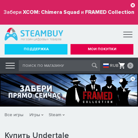
Забери
XCOM: Chimera Squad
и
FRAMED Collection
бесплатно
ПОДДЕРЖКА
МОИ ПОКУПКИ
RUB
0
Все игры
Игры
Steam
Купить Undertale