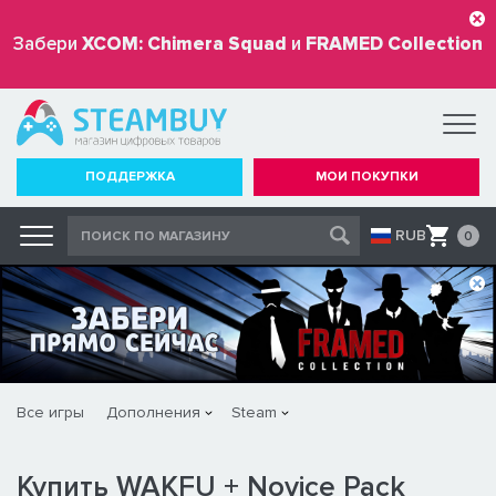
Забери
XCOM: Chimera Squad
и
FRAMED Collection
бесплатно
ПОДДЕРЖКА
МОИ ПОКУПКИ
RUB
0
Все игры
Дополнения
Steam
Купить WAKFU + Novice Pack