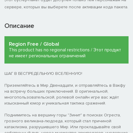
сервере, которых вы выберете после активации кода пакета.
Описание
Region Free / Global
This product has no regional restrictions / Этот продукт
не имеет региональных ограничений
ШАГ В БЕСПРЕДЕЛЬНУЮ ВСЕЛЕННУЮ!
Приземляйтесь в Мир Двенадцати, и отправляйтесь в Вакфу
на встречу больших приключений. В оригинальной,
многопользовательской, ролевой онлайн игре вас ждёт
изысканный юмор и уникальная тактика сражений.
Поднимитесь на вершину горы "Зинит" в поисках Огреста,
грозного великана-людоеда, который стал причиной
катаклизма, разрушившего Мир. Или прокладывайте свой
собственный путь через множество архипелагов, уцелевшие