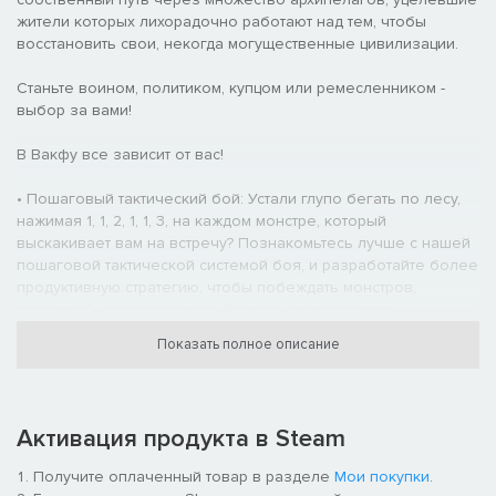
жители которых лихорадочно работают над тем, чтобы
восстановить свои, некогда могущественные цивилизации.
Станьте воином, политиком, купцом или ремесленником -
выбор за вами!
В Вакфу все зависит от вас!
• Пошаговый тактический бой: Устали глупо бегать по лесу,
нажимая 1, 1, 2, 1, 1, 3, на каждом монстре, который
выскакивает вам на встречу? Познакомьтесь лучше с нашей
пошаговой тактической системой боя, и разработайте более
продуктивную стратегию, чтобы побеждать монстров,
которые будут продолжать бросать вызов вашим
тактическим уловкам.
Показать полное описание
• 18 оригинальных классов: Никаких банальных и занудных
рыцарей, смотрителей, волшебников и клерикалов здесь
нет. Откройте для себя 18 классов, каждый со своим
Активация продукта в Steam
уникальным набором навыков геймплея. От Дноса,
зловредного робота, до Скелора, властелина времени - вы,
Получите оплаченный товар в разделе
Мои покупки
.
несомненно, найдёте наиболее подходящий вашему