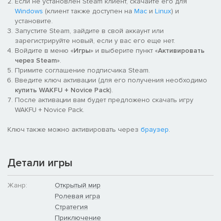
Если не установлен Steam клиент, скачайте его для
характеру персонаж.
Windows
(клиент также доступен на
Mac
и
Linux
) и
установите.
• Политическая жизнь: диктат NPC (неиграющих персонажей)
Запустите Steam, зайдите в свой аккаунт или
- это вчерашний день. Творите свою судьбу сами, и
зарегистрируйте новый, если у вас его еще нет.
обогащайте политический опыт вашего народа. Станьте
Войдите в меню «
Игры
» и выберите пункт «
Активировать
губернатором, или одним из его министров, и принимайте
через Steam
».
решения, которые повлияют на судьбы множества игроков.
Примите соглашение подписчика Steam.
Решайте сами, стать вам демократичным, мирным лидером,
Введите ключ активации (для его получения необходимо
или сделаться тираном-завоевателем!
купить WAKFU + Novice Pack
).
После активации вам будет предложено скачать игру
• Управляйте экосистемой: Респаун отменяется. Когда вы
WAKFU + Novice Pack.
уничтожаете что-либо, будьте осторожны, вы можете
нечаянно истребить весь вид. Наша уникальная
Ключ также можно активировать через
браузер
.
особенность экосистемы даст вам полный контроль над
численностью населения и популяций разных видов.
Детали игры
• Постройте свой собственный мир: В то время как другие
предлагают вам готовые здания, мы предлагаем вам
совершенно дикий мир! Обладайте этим миром!
Жанр:
Открытый мир
Присоединитесь к гильдии, и завоёвывайте ваш
Ролевая игра
собственный, маленький кусочек этого мира, чтобы строить и
Стратегия
развиться его так, как сами того пожелаете. Не волнуйтесь, в
Приключение