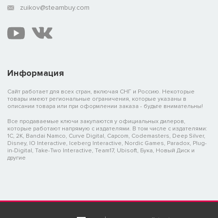
zuikov@steambuy.com
Информация
Сайт работает для всех стран, включая СНГ и Россию. Некоторые
товары имеют региональные ограничения, которые указаны в
описании товара или при оформлении заказа - будьте внимательны!
Все продаваемые ключи закупаются у официальных дилеров,
которые работают напрямую с издателями. В том числе с издателями:
1C, 2K, Bandai Namco, Curve Digital, Capcom, Codemasters, Deep Silver,
Disney, IO Interactive, Iceberg Interactive, Nordic Games, Paradox, Plug-
in-Digital, Take-Two Interactive, Team17, Ubisoft, Бука, Новый Диск и
другие