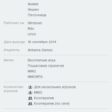
нашем уютном Мире тоже есть жилища, даже больше, чем
Аниме
вы себе можете представить!
Экшен
Песочница
• Задания и подземелья: Переживайте захватывающие
приключения, исследуйте много уникальных подземелий и
Работает на:
Windows
выполняйте сотни заданий, которые предлагаются вам, как
Mac
главному герою захватывающих приключений. Вы же
Linux
должны спасти здешний мир, в конце концов!
Дата выхода:
18 сентября 2014
Издатель:
Ankama Games
Метки:
Бесплатная игра
Пошаговая стратегия
ММО
MMORPG
Количество
Для нескольких игроков
игроков:
MMO
Кооператив
Кооператив (по сети)