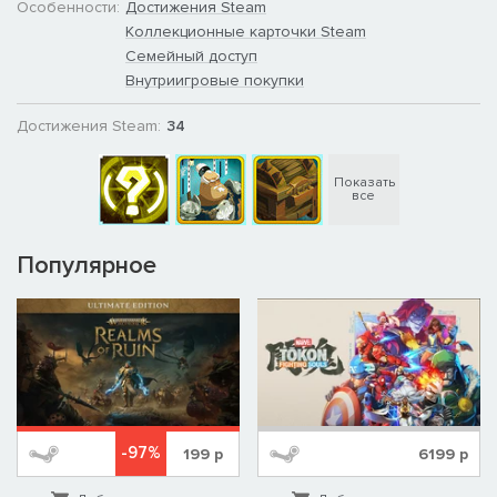
Особенности:
Достижения Steam
Коллекционные карточки Steam
Семейный доступ
Внутриигровые покупки
Достижения Steam:
34
Показать
все
Популярное
-97%
199
р
6199
р