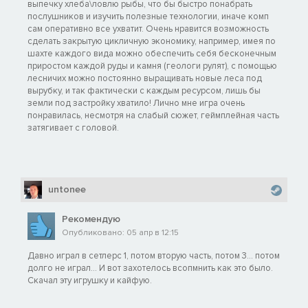
выпечку хлеба\ловлю рыбы, что бы быстро понабрать
послушников и изучить полезные технологии, иначе комп
сам оперативно все ухватит. Очень нравится возможность
сделать закрытую цикличную экономику, например, имея по
шахте каждого вида можно обеспечить себя бесконечным
приростом каждой руды и камня (геологи рулят), с помощью
лесничих можно постоянно выращивать новые леса под
вырубку, и так фактически с каждым ресурсом, лишь бы
земли под застройку хватило! Лично мне игра очень
понравилась, несмотря на слабый сюжет, геймплейная часть
затягивает с головой.
untonee
Рекомендую
Опубликовано: 05 апр в 12:15
Давно играл в сетлерс 1, потом вторую часть, потом 3... потом
долго не играл... И вот захотелось всопмнить как это было.
Скачал эту игрушку и кайфую.