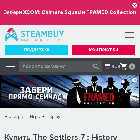
Забери
XCOM: Chimera Squad
и
FRAMED Collection
бесплатно
ПОДДЕРЖКА
МОИ ПОКУПКИ
RUB
0
Все игры
Игры
Uplay
Купить The Settlers 7 : History