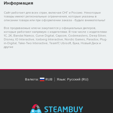
Информация
Сайт работает для всех стран, включая СНГ и Россию. Некоторые
товары имеют региональные ограничения, которые указаны в
описании товара или при оформлении заказа - будьте внимательны!
Все продаваемые ключи закупаются у официальных дилеров,
которые работают напрямую с издателями. В том числе с издателями:
1C, 2K, Bandai Namco, Curve Digital, Capcom, Codemasters, Deep Silver,
Disney, IO Interactive, Iceberg Interactive, Nordic Games, Paradox, Plug-
in-Digital, Take-Two Interactive, Team17, Ubisoft, Бука, Новый Диск и
другие
Валюта:
RUB
Язык:
Русский (RU)