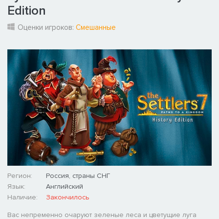
Edition
Оценки игроков:
Смешанные
Регион:
Россия, страны СНГ
Язык:
Английский
Наличие:
Закончилось
Вас непременно очаруют зеленые леса и цветущие луга