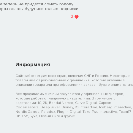
 теперь не придется ломать голову
арты оплаты будут или только подписки
 босса? Нажмите кнопку PS и откройте справку по игре в своих
2
ы без спойлеров, если игра для PS5 поддерживает такую функцию.
м направлении, так и помочь пройти всю игру целиком – сбоку на
ие.
Информация
Сайт работает для всех стран, включая СНГ и Россию. Некоторые
товары имеют региональные ограничения, которые указаны в
описании товара или при оформлении заказа - будьте внимательны
Все продаваемые ключи закупаются у официальных дилеров,
которые работают напрямую с издателями. В том числе с
издателями: 1C, 2K, Bandai Namco, Curve Digital, Capcom,
Codemasters, Deep Silver, Disney, IO Interactive, Iceberg Interactive,
Nordic Games, Paradox, Plug-in-Digital, Take-Two Interactive, Team17,
Ubisoft, Бука, Новый Диск и другие