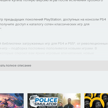
ы решите купить полную версию игры после истечения пробного
гр предыдущих поколений PlayStation, доступных на консоли PS4
олучите доступ к каталогу сотен классических игр для
™.
библиотеки загружаемых игр для PS4 и PS5*, от революционных
-игр – подборка постоянно пополняется новыми играми. В
р, которые откроют вам яркие игровые впечатления, новые
ва.‎
ать полное описание
одписке PlayStation Plus «Экстра» или «Премиум». Загружайте и
 таких как Far Cry, The Division и Assassin's Creed, на своей
ется новыми играми.
 каждый месяц – также регулярно к ним добавляются игры для
подписка.