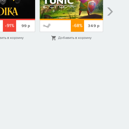
-91%
-68%
99
р
349
р
ить в корзину
Добавить в корзину
Д