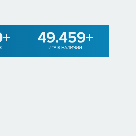
0+
49.459+
В
ИГР В НАЛИЧИИ