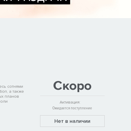
Скоро
есь сотнями
tion, а также
ых планов
соли
Активация:
Ожидается поступление
Нет в наличии