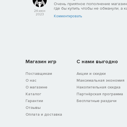
Очень приятное пополнение магазина
Справка по игре
где бы купить чтобы не обманули, а к
24 июн
Не можете решить головоломку или пройти сильного
2023
Комментировать
карточках событий, чтобы узнать подсказки и совет
Справка по игре может как подтолкнуть вас в верно
экране будет прикреплено полное видеопрохожден
Магазин игр
C нами выгодно
Поставщикам
Акции и скидки
О нас
Максимальная экономия
О магазине
Накопительная скидка
Каталог
Партнёрская программа
Гарантии
Бесплатные раздачи
Отзывы
Оплата и доставка