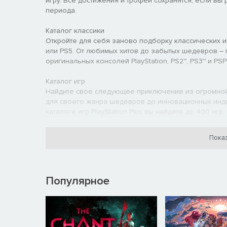
игру. Все достижения и трофеи сохранятся, если в
периода.
Каталог классики
Откройте для себя заново подборку классических и
или PS5. От любимых хитов до забытых шедевров – п
оригинальных консолей PlayStation, PS2™, PS3™ и PSP
Каталог игр
Найдите свое следующее приключение из огромной 
для своего жанра шедевров до инновационных инди
каталоге игр PlayStation Plus вы найдете до 400 иг
интересные жанры и оживленные сетевые сообщест
Показ
Классика Ubisoft+
Окунитесь в подборку классики Ubisoft+ благодаря п
играйте во всеми любимые игры из культовых франшиз,
консоли PS4 или PS5. Коллекция регулярно пополня
Популярное
Игры месяца
Пополняйте свою коллекцию новыми играми для PS4
PS5. Вы сможете играть в них, пока действует ваша 