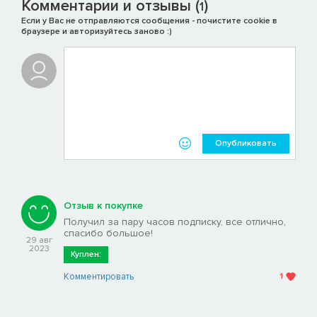
для PS5. Вы сможете играть в них, пока действует ваша
Комментарии и отзывы (
)
1
подписка.
Если у Вас не отправляются сообщения - почистите cookie в
браузере и авторизуйтесь заново :)
Эксклюзивные материалы
Выделитесь из толпы при помощи уникальных обликов,
косметических предметов, оружия и других бонусов в
условно-бесплатных играх, доступных только для
подписчиков PlayStation Plus.
Сетевая многопользовательская игра
Раскройте весь потенциал своих любимых игр и играйте по
Опубликовать
сети вместе с глобальным сообществом PlayStation Plus на
PS4 и PS5.
Эксклюзивные скидки
Отзыв к покупке
Получите эксклюзивный доступ к лучшим предложениям по
Получил за пару часов подписку, все отлично,
избранным играм, дополнениям, предзаказам и другим
спасибо большое!
продуктам в PlayStation Store.
29 авг
2023
Куплен:
Облачное хранилище
Комментировать
1
Храните до 100 ГБ данных игр для PS4* и 100 ГБ данных игр
для PS5 в облаке и продолжайте играть с того места, где
остановились, на другой консоли. ‎*Максимум 1000 файлов