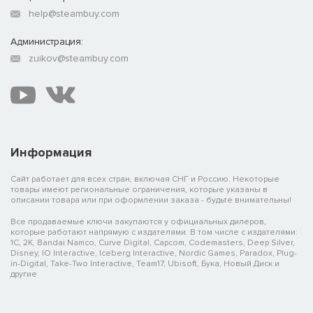
help@steambuy.com
Администрация:
zuikov@steambuy.com
Информация
Сайт работает для всех стран, включая СНГ и Россию. Некоторые
товары имеют региональные ограничения, которые указаны в
описании товара или при оформлении заказа - будьте внимательны!
Все продаваемые ключи закупаются у официальных дилеров,
которые работают напрямую с издателями. В том числе с издателями:
1C, 2K, Bandai Namco, Curve Digital, Capcom, Codemasters, Deep Silver,
Disney, IO Interactive, Iceberg Interactive, Nordic Games, Paradox, Plug-
in-Digital, Take-Two Interactive, Team17, Ubisoft, Бука, Новый Диск и
другие