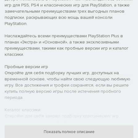
игр для PS5, PS4 и классических игр для PlayStation, а также
замечательными преимуществами трех выгодных планов
подписки, раскрывающих всю мощь вашей консоли
PlayStation.
Наслаждайтесь всеми преимуществами PlayStation Plus в
планах «Экстра» и «Основной», а также эксклюзивными
преимуществами, такими как пробные версии игр и каталог
классики.
Пробные версии игр
Откройте для себя подборку лучших игр, доступных на
временной основе, чтобы найти свою следующую любимую
игру. Все достижения и трофеи сохранятся, если вы решите
купить полную версию игры после истечения пробного
периода.
Каталог классики
Откройте для себя заново подборку классических игр
предыдущих поколений PlayStation, доступных на консоли
PS4 или PS5. От любимых хитов до забытых шедевров –
Показать полное описание
получите доступ к каталогу сотен классических игр для