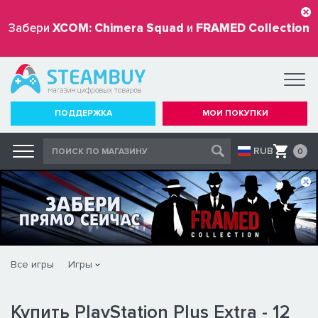
Забери
XCOM: Chimera Squad
и
FRAMED Collection
бесплатно
ПОДДЕРЖКА
МОИ ПОКУПКИ
RUB
0
Все игры
Игры
Купить PlayStation Plus Extra - 12