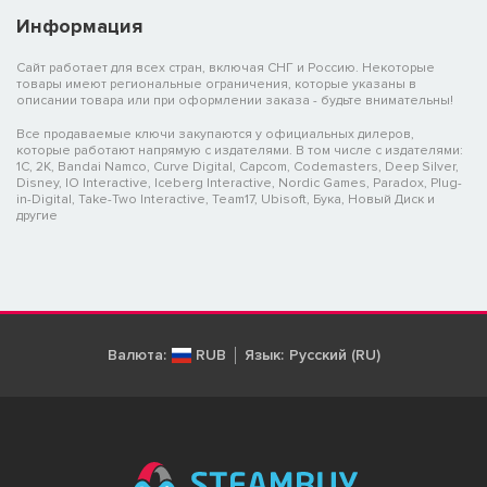
Информация
Сайт работает для всех стран, включая СНГ и Россию. Некоторые
товары имеют региональные ограничения, которые указаны в
описании товара или при оформлении заказа - будьте внимательны!
Все продаваемые ключи закупаются у официальных дилеров,
которые работают напрямую с издателями. В том числе с издателями:
1C, 2K, Bandai Namco, Curve Digital, Capcom, Codemasters, Deep Silver,
Disney, IO Interactive, Iceberg Interactive, Nordic Games, Paradox, Plug-
in-Digital, Take-Two Interactive, Team17, Ubisoft, Бука, Новый Диск и
другие
Валюта:
RUB
Язык:
Русский (RU)