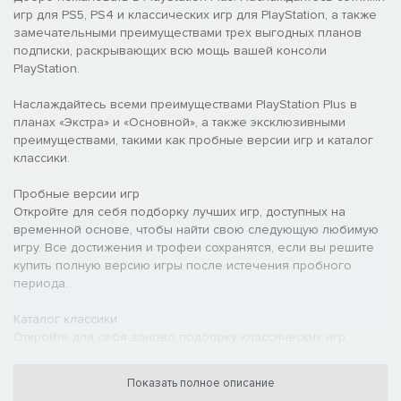
игр для PS5, PS4 и классических игр для PlayStation, а также
замечательными преимуществами трех выгодных планов
подписки, раскрывающих всю мощь вашей консоли
PlayStation.
Наслаждайтесь всеми преимуществами PlayStation Plus в
планах «Экстра» и «Основной», а также эксклюзивными
преимуществами, такими как пробные версии игр и каталог
классики.
Пробные версии игр
Откройте для себя подборку лучших игр, доступных на
временной основе, чтобы найти свою следующую любимую
игру. Все достижения и трофеи сохранятся, если вы решите
купить полную версию игры после истечения пробного
периода.
Каталог классики
Откройте для себя заново подборку классических игр
предыдущих поколений PlayStation, доступных на консоли
PS4 или PS5. От любимых хитов до забытых шедевров –
Показать полное описание
получите доступ к каталогу сотен классических игр для