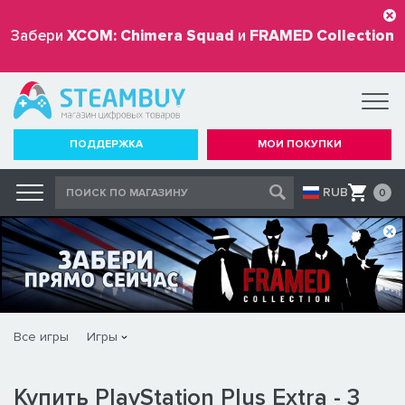
Забери
XCOM: Chimera Squad
и
FRAMED Collection
бесплатно
ПОДДЕРЖКА
МОИ ПОКУПКИ
RUB
0
Все игры
Игры
Купить PlayStation Plus Extra - 3