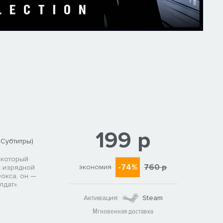
199 р
 Субтитры)
 который
-74%
760 р
экономия
с изрядной
окса, он —
лдат».
Активация:
Steam
Мгновенная доставка