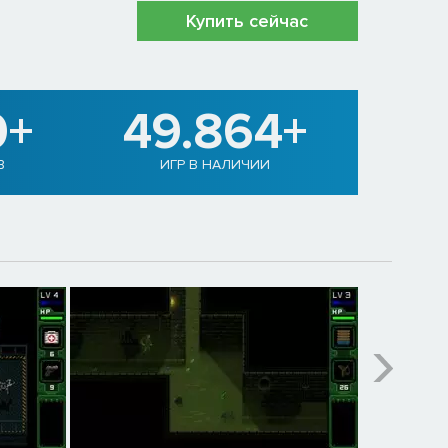
Купить сейчас
0+
49.864+
В
ИГР В НАЛИЧИИ