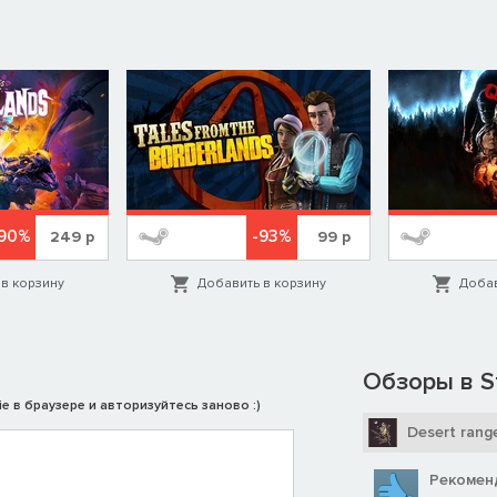
-90%
-93%
249
р
99
р
в корзину
Добавить в корзину
Добав
Обзоры в S
e в браузере и авторизуйтесь заново :)
Desert rang
Рекомен