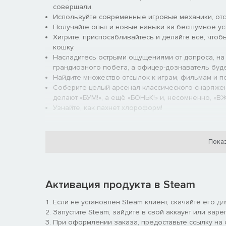
совершали.
Используйте современные игровые механики, от
Получайте опыт и новые навыки за бесшумное ус
Хитрите, приспосабливайтесь и делайте всё, что
кошку.
Насладитесь острыми ощущениями от допроса, на 
грандиозного побега, а офицер-дознаватель буд
Найдите множество отсылок к играм, фильмам и поп
Соберите целый арсенал классического снаряжен
делают «БУМ!», а ещё «БОНЬК!» и, несомненно, «В
Узнайте, как пахнет хлороформ!
Показ
Активация продукта в Steam
Если не установлен Steam клиент, скачайте его д
Запустите Steam, зайдите в свой аккаунт или заре
При оформлении заказа, предоставьте ссылку на