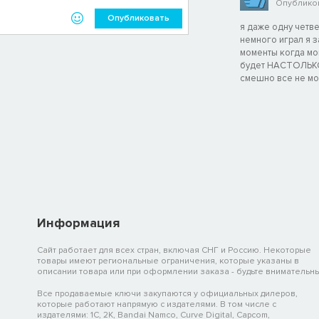
Опубликов
Опубликовать
я даже одну четве
немного играл я з
моменты когда мой
будет НАСТОЛЬКО 
смешно все не мо
Информация
Сайт работает для всех стран, включая СНГ и Россию. Некоторые
товары имеют региональные ограничения, которые указаны в
описании товара или при оформлении заказа - будьте внимательны
Все продаваемые ключи закупаются у официальных дилеров,
которые работают напрямую с издателями. В том числе с
издателями: 1C, 2K, Bandai Namco, Curve Digital, Capcom,