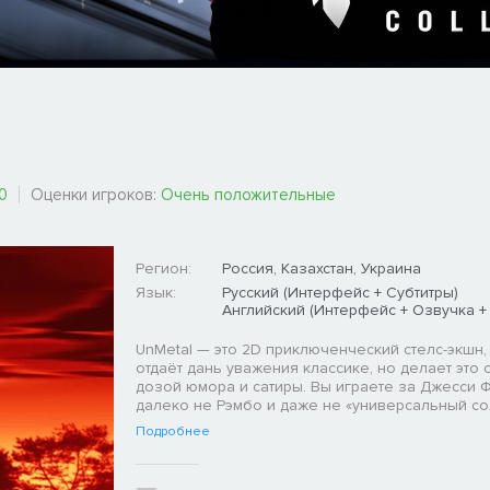
0
Оценки игроков:
Очень положительные
Регион:
Россия, Казахстан, Украина
Язык:
Русский (Интерфейс + Субтитры)
Английский (Интерфейс + Озвучка +
UnMetal — это 2D приключенческий стелс-экшн,
отдаёт дань уважения классике, но делает это 
дозой юмора и сатиры. Вы играете за Джесси Ф
далеко не Рэмбо и даже не «универсальный со
Подробнее