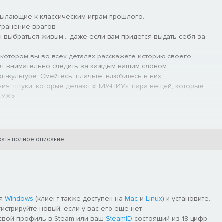
сылающие к классическим играм прошлого.
транение врагов.
бы выбраться живым… даже если вам придется выдать себя за
котором вы во всех деталях расскажете историю своего
ет внимательно следить за каждым вашим словом.
-культуре. Смейтесь, плачьте, влюбитесь в них.
ия: штуки, которые делают «ПИУ-ПИУ»; пара вещей, которые
ЖУХ!»
ать полное описание
ля
Windows
(клиент также доступен на
Mac
и
Linux
) и установите.
гистрируйте новый, если у вас его еще нет.
 свой профиль в Steam или ваш
SteamID
состоящий из 18 цифр