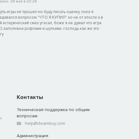
ано: 28 мая в 20:28
рть игры не прошел но буду писать оценку, пока я
адавался вопросом "ЧТО Я КУПИЛ" но не от злости а в
 истерический смех угасал, боже я не думал что игра
заполнена рофлами и шутками, господь как же это
гу
Контакты
Техническая поддержка по общим
вопросам:
!
help@steambuy.com
Администрация: