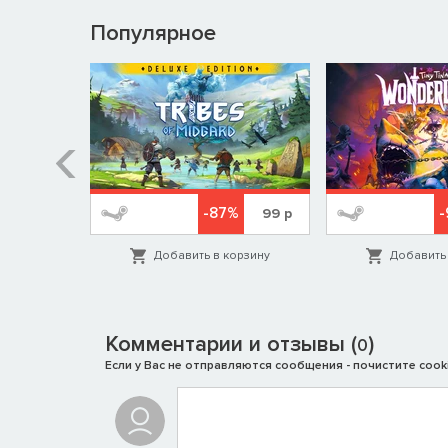
Популярное
%
-87%
579
р
99
р
орзину
Добавить в корзину
Добавить 
Комментарии и отзывы (
)
0
Если у Вас не отправляются сообщения - почистите cooki