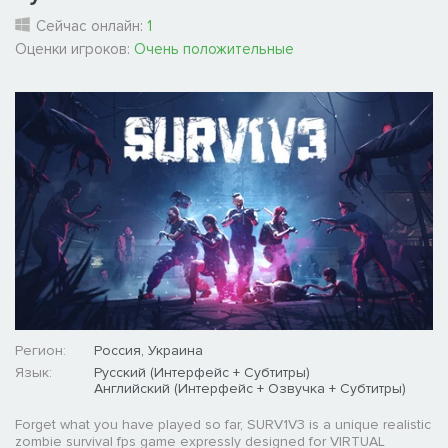
Сейчас онлайн:
1
Оценки игроков:
Очень положительные
Регион:
Россия, Украина
Язык:
Русский (Интерфейс + Субтитры)
Английский (Интерфейс + Озвучка + Субтитры)
Forget what you have played so far, SURV1V3 is a unique realistic
zombie survival fps game expressly designed for VIRTUAL