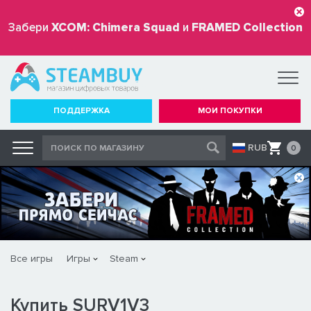
Забери
XCOM: Chimera Squad
и
FRAMED Collection
бесплатно
ПОДДЕРЖКА
МОИ ПОКУПКИ
RUB
0
Все игры
Игры
Steam
Купить SURV1V3