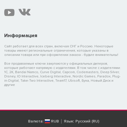
Информация
Сайт работает для всех стран, включая СНГ и Россию. Некоторые
товары имеют региональные ограничения, которые указаны в
описании товара или при оформлении заказа - будьте внимательны!
Все продаваемые ключи закупаются у официальных дилеров,
которые работают напрямую с издателями. В том числе с издателями:
1C, 2K, Bandai Namco, Curve Digital, Capcom, Codemasters, Deep Silver,
Disney, IO Interactive, Iceberg Interactive, Nordic Games, Paradox, Plug-
in-Digital, Take-Two Interactive, Team17, Ubisoft, Бука, Новый Диск и
другие
Валюта:
RUB
Язык:
Русский (RU)