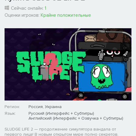
Сейчас онлайн:
1
Оценки игроков:
Крайне положительные
Регион:
Россия, Украина
Язык:
Русский (Интерфейс + Субтитры)
Английский (Интерфейс + Озвучка + Субтитры)
SLUDGE LIFE 2 — продолжение симулятора вандала от
первого лица! В новым открытом мире полно секретов,