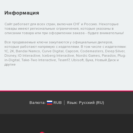
Информация
Сайт работает для всех стран, включая СНГ и Россию. Некоторые
товары имеют региональные ограничения, которые указаны в
описании товара или при оформлении заказа - будьте внимательны!
Все продаваемые ключи закупаются у официальных дилеров,
которые работают напрямую с издателями. В том числе с издателями:
1C, 2K, Bandai Namco, Curve Digital, Capcom, Codemasters, Deep Silver,
Disney, IO Interactive, Iceberg Interactive, Nordic Games, Paradox, Plug-
in-Digital, Take-Two Interactive, Team17, Ubisoft, Бука, Новый Диск и
другие
Валюта:
RUB
Язык:
Русский (RU)