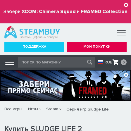
Забери
XCOM: Chimera Squad
и
FRAMED Collection
бесплатно
ПОДДЕРЖКА
МОИ ПОКУПКИ
RUB
0
Все игры
Игры
Steam
Серия игр Sludge Life
Купить SLUDGE LIFE 2