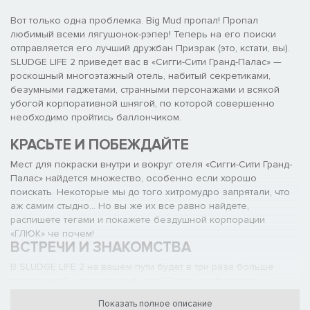
Вот только одна проблемка. Big Mud пропал! Пропал
любимый всеми лягушонок-рэпер! Теперь на его поиски
отправляется его лучший дружбан Призрак (это, кстати, вы).
SLUDGE LIFE 2 приведет вас в «Сигги-Сити Гранд-Палас» —
роскошный многоэтажный отель, набитый секретиками,
безумными гаджетами, странными персонажами и всякой
убогой корпоративной шнягой, по которой совершенно
необходимо пройтись баллончиком.
КРАСЬТЕ И ПОБЕЖДАЙТЕ
Мест для покраски внутри и вокруг отеля «Сигги-Сити Гранд-
Палас» найдется множество, особенно если хорошо
поискать. Некоторые мы до того хитромудро запрятали, что
аж самим стыдно... Но вы же их все равно найдете,
распишете тегами и покажете бездушной корпорации
«ГЛЮК» че почем!
ВСТРЕЧИ И ЗНАКОМСТВА
В SLUDGE LIFE 2 на вашем пути будет в три раза больше
персонажей, чем в первой игре! Простые обыватели и
чудики всех мастей, вольные теггеры и корпоративные
Показать полное описание
шестерки — короче, в этом открытом мире толпы всякого