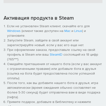
странного сброда, надеемся, вы открыты к общению!
ОБНОВОЧКИ
Новые предметы? Естественно! Вот, к примеру, шузы
Активация продукта в Steam
шикарные! «Джейсы» позволят вам делать двойной прыжок и
ускоряться, а с помощью портативного лаунчера вы сможете
Если не установлен Steam клиент, скачайте его для
запульнуть себя в воздух. Это, конечно, не все предметы, но
Windows
(клиент также доступен на
Mac
и
Linux
) и
хватит уже спойлеров. И да, предметы из первой части тоже
установите.
никуда не делись!
Запустите Steam, зайдите в свой аккаунт или
ПОШУМИМ
зарегистрируйте новый, если у вас его еще нет.
При оформлении заказа, предоставьте ссылку на свой
В SLUDGE LIFE 2 вы услышите много новой музыки, включая
профиль в Steam или ваш
SteamID
состоящий из 18 цифр
пять мощнейших треков от самого Big Mud'а. Исследуйте
(765***).
остров, находите спрятанные кассеты и радуйте свой слух
Ожидайте приглашения от нашего бота (если у вас аккаунт
божественными битами и рифмами земноводного рэпера!
с ограниченными правами) или добавьте бота в друзья
(ссылка на бота будет предоставлена после успешной
оплаты).
После того, как вы добавите нашего бота в друзья, игра
автоматически (время ожидания обычно составляет не
более 5-30 секунд) будет отправлена вам в виде подарка
(гифта).
Примите подарок, добавьте в Библиотеку и нажмите