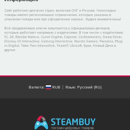
Сайт работает для всех стран, включая СНГ и Россию. Некоторые
товары имеют региональные ограничения, которые указаны в
описании товара или при оформлении заказа - будьте внимательны!
Все продаваемые ключи закупаются у официальных дилеров,
которые работают напрямую с издателями. В том числе с издателями:
1C, 2K, Bandai Namco, Curve Digital, Capcom, Codemasters, Deep Silver,
Disney, IO Interactive, Iceberg Interactive, Nordic Games, Paradox, Plug-
in-Digital, Take-Two Interactive, Team17, Ubisoft, Бука, Новый Диск и
другие
Валюта:
RUB
Язык:
Русский (RU)