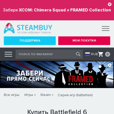
Забери
XCOM: Chimera Squad
и
FRAMED Collection
бесплатно
ПОДДЕРЖКА
МОИ ПОКУПКИ
RUB
0
Все игры
Игры
Steam
Серия игр Battlefield
Купить Battlefield 6