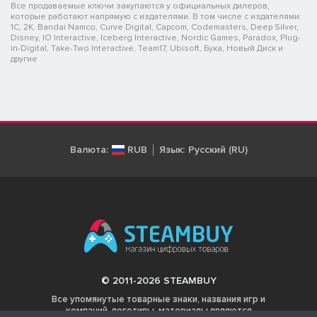
Все продаваемые ключи закупаются у официальных дилеров,
которые работают напрямую с издателями. В том числе с издателями:
1C, 2K, Bandai Namco, Curve Digital, Capcom, Codemasters, Deep Silver,
Disney, IO Interactive, Iceberg Interactive, Nordic Games, Paradox, Plug-
in-Digital, Take-Two Interactive, Team17, Ubisoft, Бука, Новый Диск и
другие
Валюта:
RUB
Язык:
Русский (RU)
© 2011-2026 STEAMBUY
Все упомянутые товарные знаки, названия игр и
компаний, логотипы, материалы являются