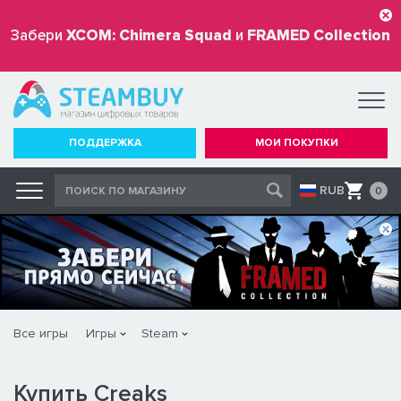
Забери
XCOM: Chimera Squad
и
FRAMED Collection
бесплатно
ПОДДЕРЖКА
МОИ ПОКУПКИ
RUB
0
Все игры
Игры
Steam
Купить Creaks